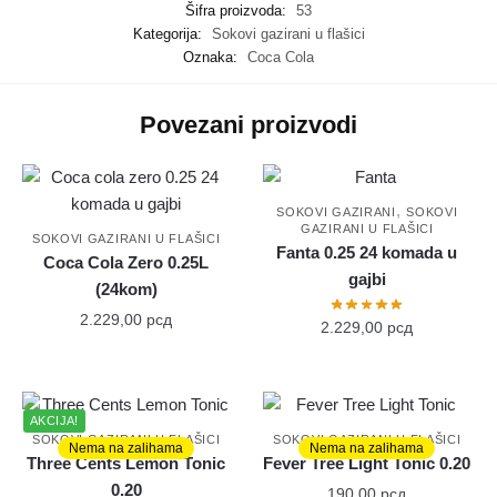
Šifra proizvoda:
53
Kategorija:
Sokovi gazirani u flašici
Oznaka:
Coca Cola
Povezani proizvodi
,
SOKOVI GAZIRANI
SOKOVI
GAZIRANI U FLAŠICI
SOKOVI GAZIRANI U FLAŠICI
Fanta 0.25 24 komada u
Coca Cola Zero 0.25L
gajbi
(24kom)
2.229,00
рсд
2.229,00
рсд
AKCIJA!
SOKOVI GAZIRANI U FLAŠICI
SOKOVI GAZIRANI U FLAŠICI
Nema na zalihama
Nema na zalihama
Three Cents Lemon Tonic
Fever Tree Light Tonic 0.20
0.20
190,00
рсд