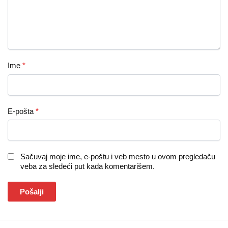
Ime
*
E-pošta
*
Sačuvaj moje ime, e-poštu i veb mesto u ovom pregledaču
veba za sledeći put kada komentarišem.