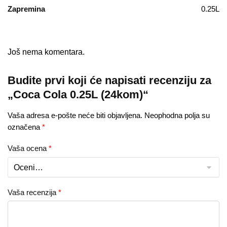
Zapremina
0.25L
Još nema komentara.
Budite prvi koji će napisati recenziju za
„Coca Cola 0.25L (24kom)“
Vaša adresa e-pošte neće biti objavljena.
Neophodna polja su
označena
*
Vaša ocena
*
Vaša recenzija
*