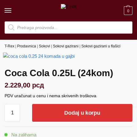
Skip
Skip
to
to
0
navigation
content
Products
search
T-Rex
|
Prodavnica
|
Sokovi
|
Sokovi gazirani
|
Sokovi gazirani u flašici
Coca Cola 0.25L (24kom)
2.229,00
рсд
PDV uračunat u cenu i nema skrivenih troškova
Coca
Dodaj u korpu
Cola
0.25L
(24kom)
Na zalihama
količina