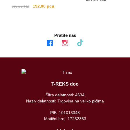
Originalna
Trenutna
192,00
рсд
235,00
рсд
cena
cena
je
je:
bila:
192,00 рсд.
235,00 рсд.
Pratite nas
facebook
instagram
tiktok
T-REKS doo
Šifra delatnosti: 4634
Naziv delatnosti: Trgovina na veliko pićima
PIB: 101013348
Matični broj: 17232363