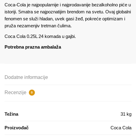
Coca-Cola je najpopularnije i najprodavanije bezalkoholno piće u
istoriji. Smatra se najpoznatijim brendom na svetu. Ovaj globalni
fenomen se služi hladan, uvek gasi žeđ, pokreće optimizam i
pruža nezamenjiv tretman čulima.
Coca Cola 0.25L 24 komada u gajbi.
Potrebna prazna ambalaža
Dodatne informacije
Recenzije
0
Težina
31 kg
Proizvođač
Coca Cola