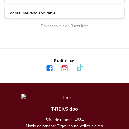
Prikazano je svih 3 rezultata
Pratite nas
facebook
instagram
tiktok
T-REKS doo
Šifra delatnosti: 4634
Naziv delatnosti: Trgovina na veliko pićima