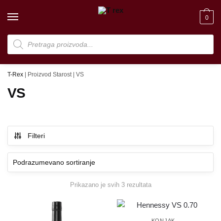
Skip
Skip
to
to
0
navigation
content
Products
search
T-Rex
|
Proizvod Starost
|
VS
VS
Filteri
Prikazano je svih 3 rezultata
KONJAK