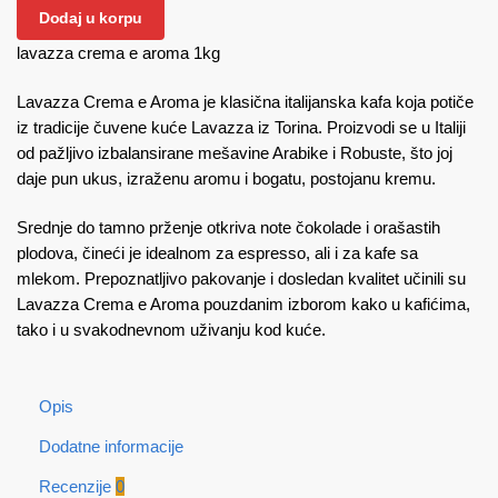
Dodaj u korpu
lavazza crema e aroma 1kg
Lavazza Crema e Aroma je klasična italijanska kafa koja potiče
iz tradicije čuvene kuće Lavazza iz Torina. Proizvodi se u Italiji
od pažljivo izbalansirane mešavine Arabike i Robuste, što joj
daje pun ukus, izraženu aromu i bogatu, postojanu kremu.
Srednje do tamno prženje otkriva note čokolade i orašastih
plodova, čineći je idealnom za espresso, ali i za kafe sa
mlekom. Prepoznatljivo pakovanje i dosledan kvalitet učinili su
Lavazza Crema e Aroma pouzdanim izborom kako u kafićima,
tako i u svakodnevnom uživanju kod kuće.
Opis
Dodatne informacije
Recenzije
0