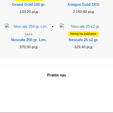
Grand Gold 100 gr.
Amigos Gold 1KG
133,20
рсд
2.150,00
рсд
Nema na zalihama
KAFA
KAFA
Nescafe 250 gr. Lim.
Nescafe 25 x2 gr.
970,00
рсд
329,40
рсд
Pratite nas
facebook
instagram
tiktok