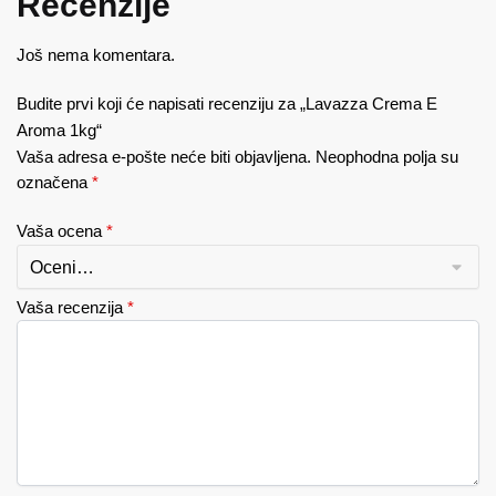
Recenzije
Još nema komentara.
Budite prvi koji će napisati recenziju za „Lavazza Crema E
Aroma 1kg“
Vaša adresa e-pošte neće biti objavljena.
Neophodna polja su
označena
*
Vaša ocena
*
Vaša recenzija
*