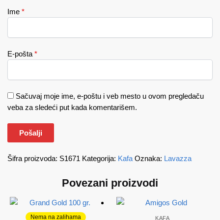
Ime
*
E-pošta
*
Sačuvaj moje ime, e-poštu i veb mesto u ovom pregledaču
veba za sledeći put kada komentarišem.
Šifra proizvoda:
S1671
Kategorija:
Kafa
Oznaka:
Lavazza
Povezani proizvodi
Nema na zalihama
KAFA
KAFA