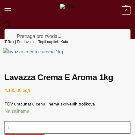
Skip to navigation
Skip to content
0
Products search
T-Rex
|
Prodavnica
|
Topli napitci
|
Kafa
Lavazza Crema E Aroma 1kg
4.199,00
рсд
PDV uračunat u cenu i nema skrivenih troškova
Na zalihama
Lavazza Crema E Aroma 1kg količina