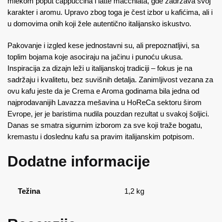
mlekom poput cappuccina i latte macchiata, gde zadržava svoj
karakter i aromu. Upravo zbog toga je čest izbor u kafićima, ali i
u domovima onih koji žele autentično italijansko iskustvo.
Pakovanje i izgled kese jednostavni su, ali prepoznatljivi, sa
toplim bojama koje asociraju na jačinu i punoću ukusa.
Inspiracija za dizajn leži u italijanskoj tradiciji – fokus je na
sadržaju i kvalitetu, bez suvišnih detalja. Zanimljivost vezana za
ovu kafu jeste da je Crema e Aroma godinama bila jedna od
najprodavanijih Lavazza mešavina u HoReCa sektoru širom
Evrope, jer je baristima nudila pouzdan rezultat u svakoj šoljici.
Danas se smatra sigurnim izborom za sve koji traže bogatu,
kremastu i doslednu kafu sa pravim italijanskim potpisom.
Dodatne informacije
Težina
1,2 kg