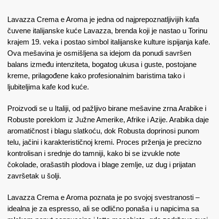
Lavazza Crema e Aroma je jedna od najprepoznatljivijih kafa
čuvene italijanske kuće Lavazza, brenda koji je nastao u Torinu
krajem 19. veka i postao simbol italijanske kulture ispijanja kafe.
Ova mešavina je osmišljena sa idejom da ponudi savršen
balans između intenziteta, bogatog ukusa i guste, postojane
kreme, prilagođene kako profesionalnim baristima tako i
ljubiteljima kafe kod kuće.
Proizvodi se u Italiji, od pažljivo birane mešavine zrna Arabike i
Robuste poreklom iz Južne Amerike, Afrike i Azije. Arabika daje
aromatičnost i blagu slatkoću, dok Robusta doprinosi punom
telu, jačini i karakterističnoj kremi. Proces prženja je precizno
kontrolisan i srednje do tamniji, kako bi se izvukle note
čokolade, orašastih plodova i blage zemlje, uz dug i prijatan
završetak u šolji.
Lavazza Crema e Aroma poznata je po svojoj svestranosti –
idealna je za espresso, ali se odlično ponaša i u napicima sa