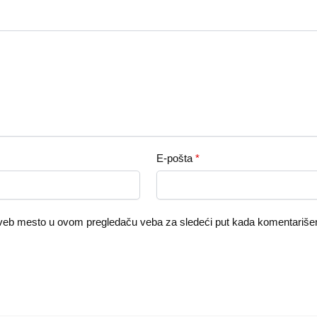
E-pošta
*
 veb mesto u ovom pregledaču veba za sledeći put kada komentariš