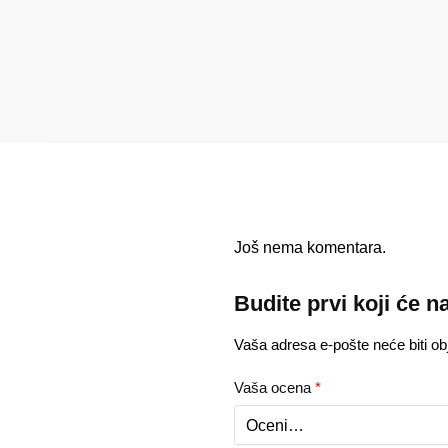
Još nema komentara.
Budite prvi koji će n
Vaša adresa e-pošte neće biti obj
Vaša ocena
*