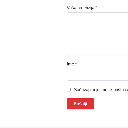
Vaša recenzija
*
Ime
*
Sačuvaj moje ime, e-poštu i