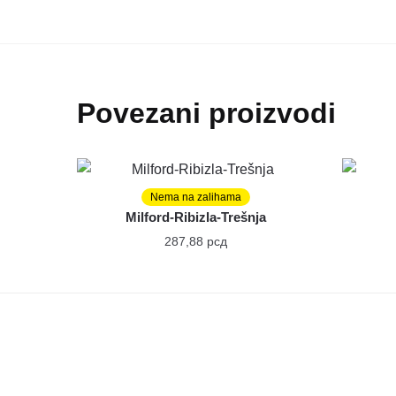
Povezani proizvodi
Nema na zalihama
TOPLI NAPITCI
Milford-Ribizla-Trešnja
287,88
рсд