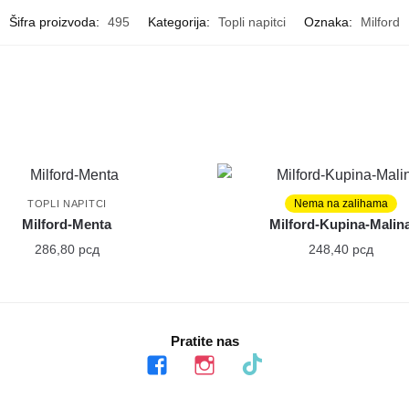
Šifra proizvoda:
495
Kategorija:
Topli napitci
Oznaka:
Milford
Nema na zalihama
TOPLI NAPITCI
TOPLI NAPITCI
Milford-Menta
Milford-Kupina-Malin
286,80
рсд
248,40
рсд
Pratite nas
facebook
instagram
tiktok