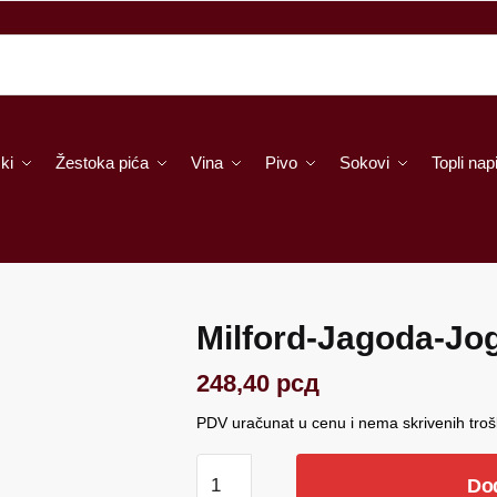
ki
Žestoka pića
Vina
Pivo
Sokovi
Topli napi
Milford-Jagoda-Jo
248,40
рсд
PDV uračunat u cenu i nema skrivenih tro
Milford-
Do
Jagoda-