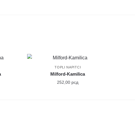
TOPLI NAPITCI
a
Milford-Kamilica
252,00
рсд