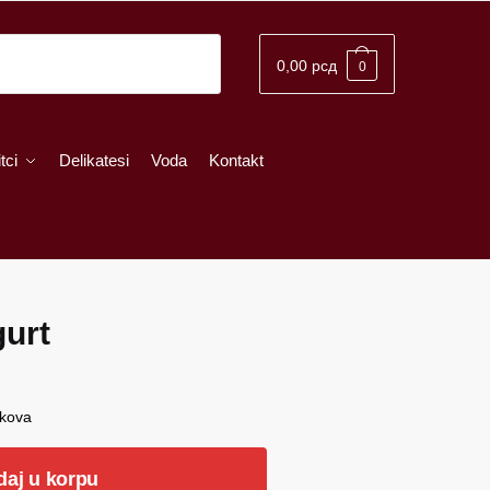
0,00
рсд
0
tci
Delikatesi
Voda
Kontakt
gurt
škova
daj u korpu