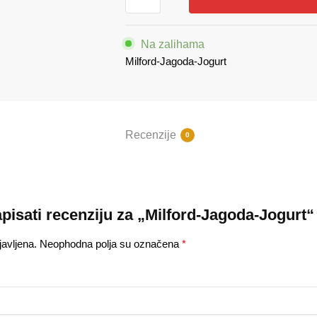
Jogurt
količina
Na zalihama
Milford-Jagoda-Jogurt
Recenzije
0
apisati recenziju za „Milford-Jagoda-Jogurt“
avljena.
Neophodna polja su označena
*