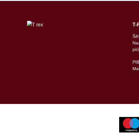
T-
Šif
Naz
pić
PI
Mat