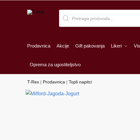
Skip
Skip
to
to
Products
search
navigation
content
Prodavnica
Akcije
Gift pakovanja
Likeri
Vis
Oprema za ugostiteljstvo
T-Rex
|
Prodavnica
|
Topli napitci