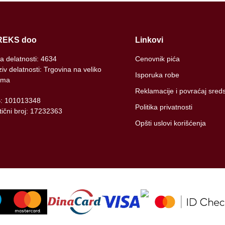
REKS doo
Linkovi
ra delatnosti: 4634
Cenovnik pića
iv delatnosti: Trgovina na veliko
Isporuka robe
ima
Reklamacije i povraćaj sred
B: 101013348
Politika privatnosti
ični broj: 17232363
Opšti uslovi korišćenja