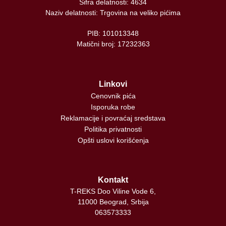
Šifra delatnosti: 4634
Naziv delatnosti: Trgovina na veliko pićima
PIB: 101013348
Matični broj: 17232363
Linkovi
Cenovnik pića
Isporuka robe
Reklamacije i povraćaj sredstava
Politika privatnosti
Opšti uslovi korišćenja
Kontakt
T-REKS Doo Viline Vode 6,
11000 Beograd, Srbija
063573333