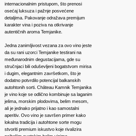
internacionalnim pristupom, što prenosi
osećaj luksuza i pažnje posvećene
detaljima. Pakovanje odražava premijum
karakter vina i poziva na otkrivanje
autentičnih aroma Temjanike.
Jedna zanimljivost vezana za ovo vino jeste
da su rani uzorci Temjanike testirani na
međunarodnim degustacijama, gde su
stručnjaci bili oduševljeni bogatstvom mirisa
i dugim, elegantnim završetkom, što je
dodatno potvrdilo potencijal balkanskih
autohtonih sorti. Château Kamnik Temjanika
je vino koje se odlično kombinuje sa laganim
jelima, morskim plodovima, belim mesom,
ali je jednako prijatno i kao samostalni
aperitiv. Ovo vino je savršen primer kako
lokalna tradicija i autohtone sorte mogu
stvoriti premium iskustvo koje rivalizira