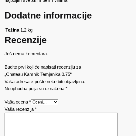
najboljim svetskim belim vinima.
Dodatne informacije
Težina
1,2 kg
Recenzije
Još nema komentara.
Budite prvi koji će napisati recenziju za
„Chateau Kamnik Temjanika 0.75“
Vaša adresa e-pošte neće biti objavljena.
Neophodna polja su označena
*
Vaša ocena
*
Vaša recenzija
*