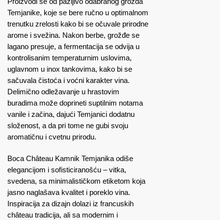
Proizvodi se od pažljivo odabranog grožđa
Temjanike, koje se bere ručno u optimalnom
trenutku zrelosti kako bi se očuvale prirodne
arome i svežina. Nakon berbe, grožđe se
lagano presuje, a fermentacija se odvija u
kontrolisanim temperaturnim uslovima,
uglavnom u inox tankovima, kako bi se
sačuvala čistoća i voćni karakter vina.
Delimično odležavanje u hrastovim
buradima može doprineti suptilnim notama
vanile i začina, dajući Temjanici dodatnu
složenost, a da pri tome ne gubi svoju
aromatičnu i cvetnu prirodu.
Boca Château Kamnik Temjanika odiše
elegancijom i sofisticiranošću – vitka,
svedena, sa minimalističkom etiketom koja
jasno naglašava kvalitet i poreklo vina.
Inspiracija za dizajn dolazi iz francuskih
château tradicija, ali sa modernim i