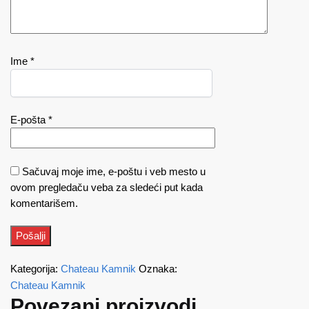
Ime
*
E-pošta
*
Sačuvaj moje ime, e-poštu i veb mesto u
ovom pregledaču veba za sledeći put kada
komentarišem.
Kategorija:
Chateau Kamnik
Oznaka:
Chateau Kamnik
Povezani proizvodi