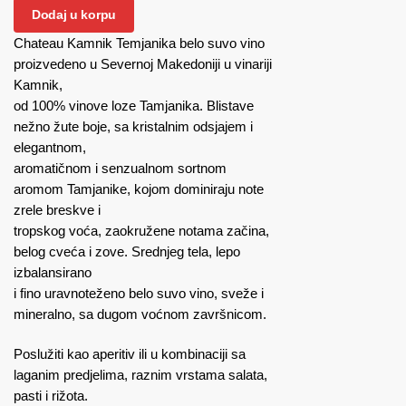
Dodaj u korpu
Chateau Kamnik Temjanika belo suvo vino
proizvedeno u Severnoj Makedoniji u vinariji
Kamnik,
od 100% vinove loze Tamjanika. Blistave
nežno žute boje, sa kristalnim odsjajem i
elegantnom,
aromatičnom i senzualnom sortnom
aromom Tamjanike, kojom dominiraju note
zrele breskve i
tropskog voća, zaokružene notama začina,
belog cveća i zove. Srednjeg tela, lepo
izbalansirano
i fino uravnoteženo belo suvo vino, sveže i
mineralno, sa dugom voćnom završnicom.
Poslužiti kao aperitiv ili u kombinaciji sa
laganim predjelima, raznim vrstama salata,
pasti i rižota.