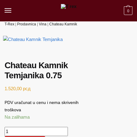
Skip to navigation
Skip to content
0
T-Rex
|
Prodavnica
|
Vina
|
Chateau Kamnik
Chateau Kamnik
Temjanika 0.75
1.520,00
рсд
PDV uračunat u cenu i nema skrivenih
troškova
Na zalihama
Chateau Kamnik Temjanika 0.75 količina