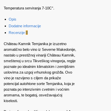
Temperatura serviranja 7-10C°.
Opis
Dodatne informacije
Recenzije
0
Château Kamnik Temjanika je izuzetno
aromatično belo vino iz Severne Makedonije,
nastalo u prestižnoj vinariji Château Kamnik,
smeštenoj u srcu Tikveškog vinogorja, regije
poznate po idealnim klimatskim i zemljišnim
uslovima za uzgoj vrhunskog grožđa. Ovo
vino je razvijeno s ciljem da prikaže
potencijal autohtone sorte Temjanika, koja je
poznata po intenzivnim cvetnim i voćnim
aromama, te bogatoj, osvežavajućoj
kiselosti.