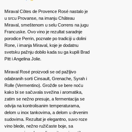
Miraval Côtes de Provence Rosé nastalo je
u srcu Provanse, na imanju Château
Miraval, smeštenom u selu Correns na jugu
Francuske. Ovo vino je rezultat saradnje
porodice Perrin, poznate po tradiciji u dolini
Rone, i imanja Miraval, koje je dodatnu
svetsku pažnju dobilo kada su ga kupili Brad
Pitt i Angelina Jolie.
Miraval Rosé proizvodi se od pažljivo
odabranih sorti Cinsault, Grenache, Syrah i
Rolle (Vermentino). Grožđe se bere noću
kako bi se sačuvala svežina i aromatika,
zatim se nežno presuje, a fermentacija se
odvija na kontrolisanim temperaturama,
delom u inox tankovima, a delom u drvenim
sudovima. Rezultat je elegantno, suvo roze
vino blede, nežno ružičaste boje, sa