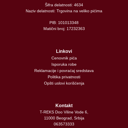
Šifra delatnosti: 4634
Naziv delatnosti: Trgovina na veliko pićima
PIB: 101013348
Matični broj: 17232363
Linkovi
Cenovnik pića
Isporuka robe
Reklamacije i povraćaj sredstava
Politika privatnosti
Opšti uslovi korišćenja
Kontakt
T-REKS Doo Viline Vode 6,
11000 Beograd, Srbija
063573333