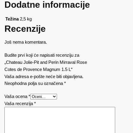
Dodatne informacije
Težina
2,5 kg
Recenzije
Još nema komentara.
Budite prvi koji će napisati recenziju za
„Chateau Jolie-Pit and Perin Mirraval Rose
Cotes de Provence Magnum 1.5 L“
Vaša adresa e-pošte neće biti objavljena.
Neophodna polja su označena
*
Vaša ocena
*
Vaša recenzija
*