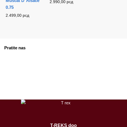
Muscat D’ Alsace
2.990,00
рсд
0.75
2.499,00
рсд
Pratite nas
facebook
instagram
tiktok
T-REKS doo