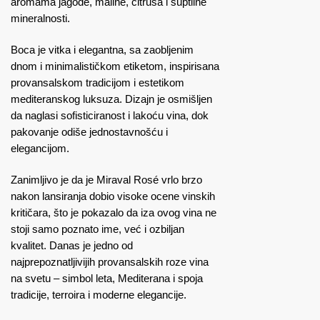
aromama jagode, maline, citrusa i suptilne
mineralnosti.
Boca je vitka i elegantna, sa zaobljenim
dnom i minimalističkom etiketom, inspirisana
provansalskom tradicijom i estetikom
mediteranskog luksuza. Dizajn je osmišljen
da naglasi sofisticiranost i lakoću vina, dok
pakovanje odiše jednostavnošću i
elegancijom.
Zanimljivo je da je Miraval Rosé vrlo brzo
nakon lansiranja dobio visoke ocene vinskih
kritičara, što je pokazalo da iza ovog vina ne
stoji samo poznato ime, već i ozbiljan
kvalitet. Danas je jedno od
najprepoznatljivijih provansalskih roze vina
na svetu – simbol leta, Mediterana i spoja
tradicije, terroira i moderne elegancije.