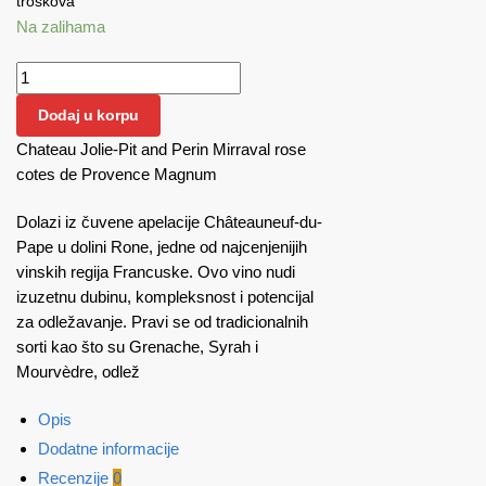
troškova
Na zalihama
Chateau Jolie-Pit and Perin Mirraval Rose Cotes de Provence
Magnum 1.5 L količina
Dodaj u korpu
Chateau Jolie-Pit and Perin Mirraval rose
cotes de Provence Magnum
Dolazi iz čuvene apelacije Châteauneuf-du-
Pape u dolini Rone, jedne od najcenjenijih
vinskih regija Francuske. Ovo vino nudi
izuzetnu dubinu, kompleksnost i potencijal
za odležavanje. Pravi se od tradicionalnih
sorti kao što su Grenache, Syrah i
Mourvèdre, odlež
Opis
Dodatne informacije
Recenzije
0