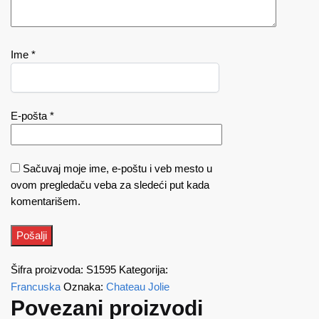
Ime
*
E-pošta
*
Sačuvaj moje ime, e-poštu i veb mesto u
ovom pregledaču veba za sledeći put kada
komentarišem.
Šifra proizvoda:
S1595
Kategorija:
Francuska
Oznaka:
Chateau Jolie
Povezani proizvodi