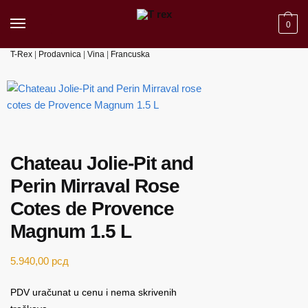
Skip to navigation
Skip to content
0
T-Rex
|
Prodavnica
|
Vina
|
Francuska
Chateau Jolie-Pit and
Perin Mirraval Rose
Cotes de Provence
Magnum 1.5 L
5.940,00
рсд
PDV uračunat u cenu i nema skrivenih