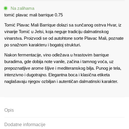
Barrique
Na zalihama
0.75
tomić plavac mali barrique 0.75
količina
Tomić Plavac Mali Barrique dolazi sa sunčanog ostrva Hvar, iz
vinarije Tomić u Jelsi, koja neguje tradiciju dalmatinskog
vinarstva. Proizvodi se od autohtone sorte Plavac Mali, poznate
po snažnom karakteru i bogatoj strukturi.
Nakon fermentacije, vino odležava u hrastovim barrique
buradima, gde dobija note vanile, začina i tamnog voća, uz
prepoznatljive arome šljive i mediteranskog bilja. Punog je tela,
intenzivno i dugotrajno. Elegantna boca i klasična etiketa
naglašavaju njegov ozbiljan i autentičan dalmatinski karakter.
Opis
Dodatne informacije