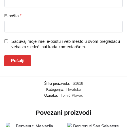
E-pošta
*
Sačuvaj moje ime, e-poštu i veb mesto u ovom pregledaču
veba za sledeći put kada komentarišem.
Šifra proizvoda:
S1618
Kategorija:
Hrvatska
Oznaka:
Tomić Plavac
Povezani proizvodi