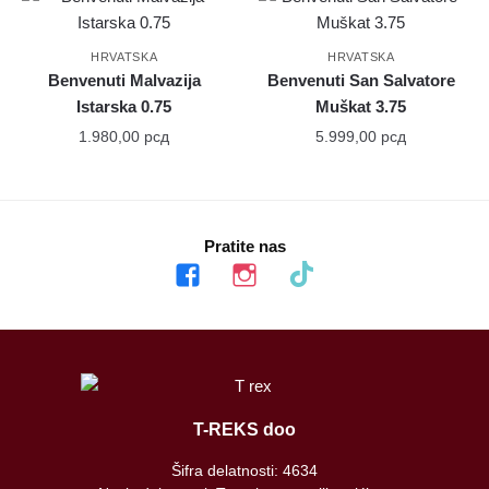
HRVATSKA
HRVATSKA
Benvenuti Malvazija
Benvenuti San Salvatore
Istarska 0.75
Muškat 3.75
1.980,00
рсд
5.999,00
рсд
Pratite nas
facebook
instagram
tiktok
T-REKS doo
Šifra delatnosti: 4634