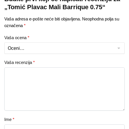
„Tomić Plavac Mali Barrique 0.75“
Vaša adresa e-pošte neće biti objavljena.
Neophodna polja su
označena
*
Vaša ocena
*
Vaša recenzija
*
Ime
*