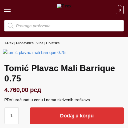
Skip
Skip
to
to
0
navigation
content
Products
search
T-Rex
|
Prodavnica
|
Vina
|
Hrvatska
Tomić Plavac Mali Barrique
0.75
4.760,00
рсд
PDV uračunat u cenu i nema skrivenih troškova
Tomić
Dodaj u korpu
Plavac
Mali