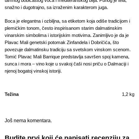
tamnog bobičastog voća i mediteranskog bilja. Punog je tela,
snažno i dugotrajno, sa izraženim karakterom juga.
Boca je elegantna i ozbiljna, sa etiketom koja odiše tradicijom i
plemićkim tonom, često inspirisanom starim dalmatinskim
vinarskim simbolima i istorijskim motivima. Zanimljivo je da je
Plavac Mali genetski potomak Zinfandela i Dobričića, što
povezuje dalmatinsku tradiciju sa svetskom vinskom scenom.
Tomić Plavac Mali Barrique predstavlja savršen spoj kamena,
sunca i mora – vino koje u svakoj čaši nosi priču o Dalmaciji i
njenoj bogatoj vinskoj istoriji.
Težina
1,2 kg
Još nema komentara.
Budite prvi koji će napisati recenziju za