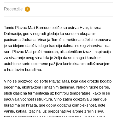
Recenzije
0
Tomić Plavac Mali Barrique potiče sa ostrva Hvar, iz srca
Dalmacije, gde vinogradi gledaju ka suncem okupanim
padinama Jadrana. Vinarija Tomić, smeštena u Jelsi, osnovana
je sa idejom da oživi dugu tradiciju dalmatinskog vinarstva i da
sorti Plavac Mali pruži moderan, ali autentičan izraz. Inspiracija
za stvaranje ovog vina bila je želja da se snaga i karakter
autohtone sorte oplemene pažljivo kontrolisanim odležavanjem
u hrastovim buradima.
Vino se proizvodi od sorte Plavac Mali, koja daje grožđe bogato
šećerima, ekstraktom i snažnim taninima. Nakon ručne berbe,
sledi klasična fermentacija uz kontrolu temperature, kako bi se
sačuvala voćnost i struktura. Vino zatim odležava u barrique
buradima od hrasta, gde dobija dodatnu kompleksnost, note
vanile, kakaa i začina, uz prepoznatljive arome zrelih šljiva,