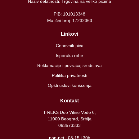
Naziv delatnosti: Trgovina na veliko pićima
PIB: 101013348
Matični broj: 17232363
Linkovi
Cenovnik pića
Isporuka robe
Reklamacije i povraćaj sredstava
Politika privatnosti
Opšti uslovi korišćenja
Kontakt
T-REKS Doo Viline Vode 6,
11000 Beograd, Srbija
063573333
pon-pet : 08-15 i 30h