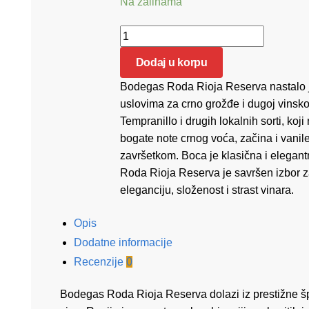
Na zalihama
Bodegas Roda Rioja Reserva 0.75 kol
Dodaj u korpu
Bodegas Roda Rioja Reserva nastalo je 
uslovima za crno grožđe i dugoj vinskoj
Tempranillo i drugih lokalnih sorti, ko
bogate note crnog voća, začina i vanil
završetkom. Boca je klasična i elegantna
Roda Rioja Reserva je savršen izbor za
eleganciju, složenost i strast vinara.
Opis
Dodatne informacije
Recenzije
0
Bodegas Roda Rioja Reserva dolazi iz prestižne šp