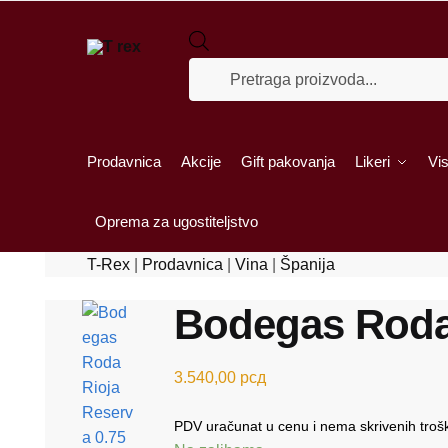
Skip to navigation
Skip to content
Products search
Prodavnica
Akcije
Gift pakovanja
Likeri
Vis
Oprema za ugostiteljstvo
T-Rex
|
Prodavnica
|
Vina
|
Španija
Bodegas Roda 
3.540,00
рсд
PDV uračunat u cenu i nema skrivenih troš