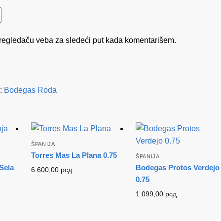
regledaču veba za sledeći put kada komentarišem.
:
Bodegas Roda
ŠPANIJA
Torres Mas La Plana 0.75
ŠPANIJA
Sela
Bodegas Protos Verdejo
6.600,00
рсд
0.75
1.099,00
рсд