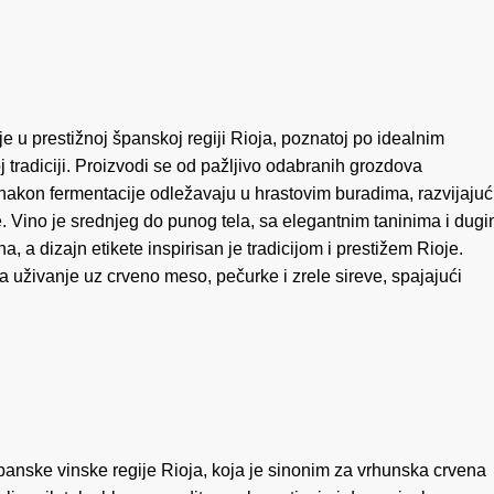
ičina
u prestižnoj španskoj regiji Rioja, poznatoj po idealnim
 tradiciji. Proizvodi se od pažljivo odabranih grozdova
ji nakon fermentacije odležavaju u hrastovim buradima, razvijajuć
e. Vino je srednjeg do punog tela, sa elegantnim taninima i dug
, a dizajn etikete inspirisan je tradicijom i prestižem Rioje.
 uživanje uz crveno meso, pečurke i zrele sireve, spajajući
anske vinske regije Rioja, koja je sinonim za vrhunska crvena