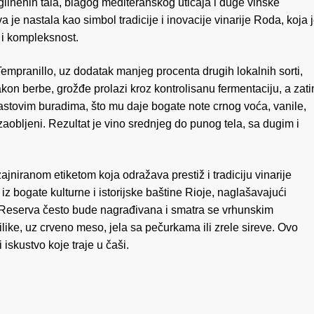
 glinenih tala, blagog mediteranskog uticaja i duge vinske
 je nastala kao simbol tradicije i inovacije vinarije Roda, koja 
t i kompleksnost.
empranillo, uz dodatak manjeg procenta drugih lokalnih sorti,
kon berbe, grožđe prolazi kroz kontrolisanu fermentaciju, a zat
astovim buradima, što mu daje bogate note crnog voća, vanile,
 zaobljeni. Rezultat je vino srednjeg do punog tela, sa dugim i
ajniranom etiketom koja odražava prestiž i tradiciju vinarije
iz bogate kulturne i istorijske baštine Rioje, naglašavajući
ja Reserva često bude nagrađivana i smatra se vrhunskim
ke, uz crveno meso, jela sa pečurkama ili zrele sireve. Ovo
ći iskustvo koje traje u čaši.