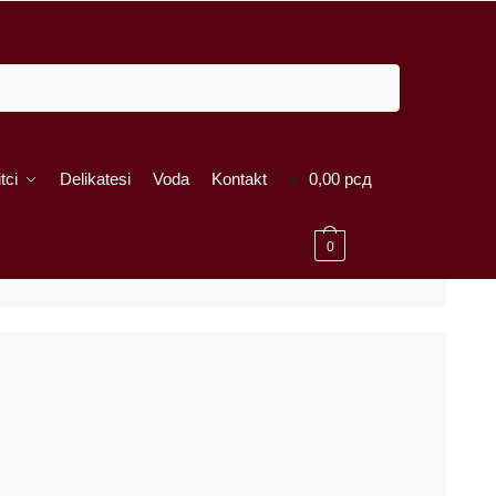
tci
Delikatesi
Voda
Kontakt
0,00
рсд
0