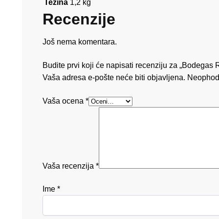
Težina
1,2 kg
Recenzije
Još nema komentara.
Budite prvi koji će napisati recenziju za „Bodegas
Vaša adresa e-pošte neće biti objavljena.
Neophod
Vaša ocena
*
Vaša recenzija
*
Ime
*