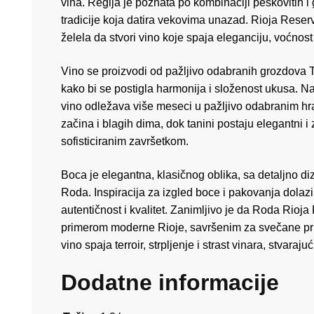
vina. Regija je poznata po kombinaciji peskovitih i
tradicije koja datira vekovima unazad. Rioja Reserva
želela da stvori vino koje spaja eleganciju, voćnos
Vino se proizvodi od pažljivo odabranih grozdova T
kako bi se postigla harmonija i složenost ukusa. Na
vino odležava više meseci u pažljivo odabranim hr
začina i blagih dima, dok tanini postaju elegantni i
sofisticiranim završetkom.
Boca je elegantna, klasičnog oblika, sa detaljno diz
Roda. Inspiracija za izgled boce i pakovanja dolazi 
autentičnost i kvalitet. Zanimljivo je da Roda Rio
primerom moderne Rioje, savršenim za svečane prili
vino spaja terroir, strpljenje i strast vinara, stvaraju
Dodatne informacije