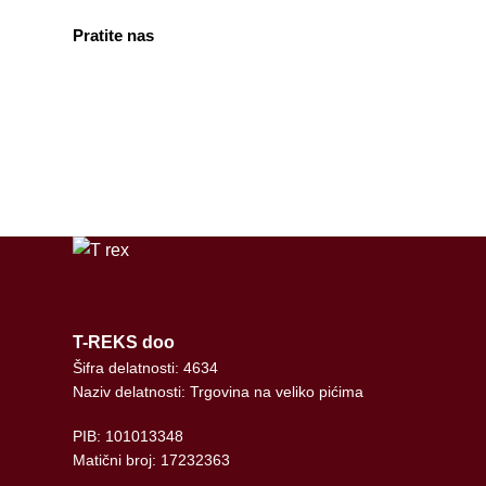
Pratite nas
facebook
instagram
tiktok
T-REKS doo
Šifra delatnosti: 4634
Naziv delatnosti: Trgovina na veliko pićima
PIB: 101013348
Matični broj: 17232363