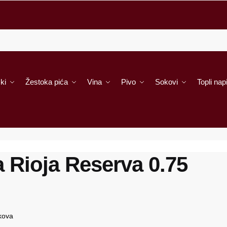
ki
Žestoka pića
Vina
Pivo
Sokovi
Topli napi
Rioja Reserva 0.75
kova