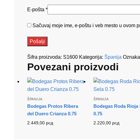
E-pošta
*
Sačuvaj moje ime, e-poštu i veb mesto u ovom p
Šifra proizvoda:
S1600
Kategorija:
Španija
Oznaka
Povezani proizvodi
ŠPANIJA
ŠPANIJA
Bodegas Protos Ribera
Bodegas Roda Rioja 
del Duero Crianza 0.75
0.75
2.449,00
рсд
2.220,00
рсд