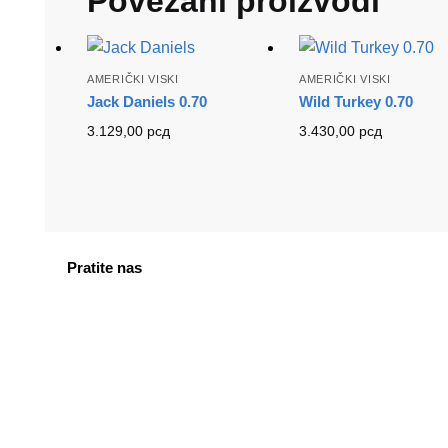
Povezani proizvodi
AMERIČKI VISKI
AMERIČKI VISKI
Jack Daniels 0.70
Wild Turkey 0.70
3.129,00
рсд
3.430,00
рсд
Pratite nas
facebook
instagram
tiktok