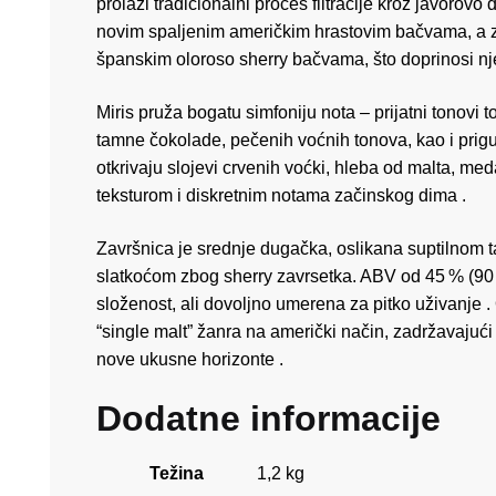
prolazi tradicionalni proces filtracije kroz javorovo
novim spaljenim američkim hrastovim bačvama, a zat
španskim oloroso sherry bačvama, što doprinosi n
Miris pruža bogatu simfoniju nota – prijatni tonovi
tamne čokolade, pečenih voćnih tonova, kao i prig
otkrivaju slojevi crvenih voćki, hleba od malta, m
teksturom i diskretnim notama začinskog dima
.
Završnica je srednje dugačka, oslikana suptilnom t
slatkoćom zbog sherry zavrsetka. ABV od 45 % (90 
složenost, ali dovoljno umerena za pitko uživanje
.
“single malt” žanra na američki način, zadržavajuć
nove ukusne horizonte
.
Dodatne informacije
Težina
1,2 kg