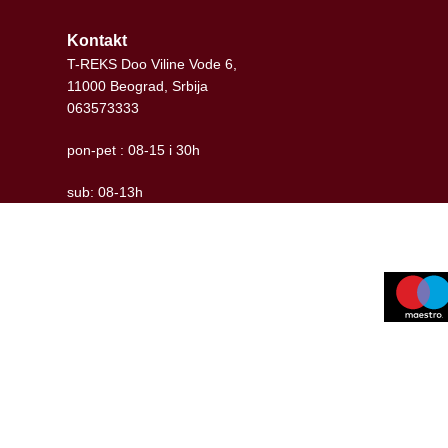
Kontakt
T-REKS Doo Viline Vode 6,
11000 Beograd, Srbija
063573333
pon-pet : 08-15 i 30h
sub: 08-13h