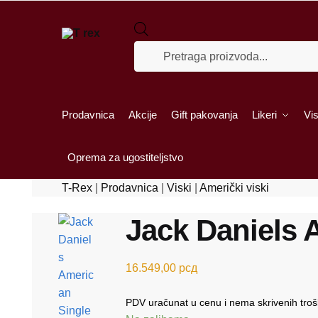
Skip to navigation
Skip to content
Products search
Prodavnica
Akcije
Gift pakovanja
Likeri
Vis
Oprema za ugostiteljstvo
T-Rex
|
Prodavnica
|
Viski
|
Američki viski
Jack Daniels 
16.549,00
рсд
PDV uračunat u cenu i nema skrivenih tro