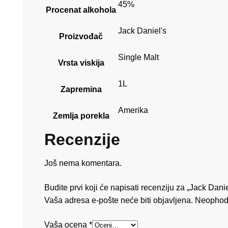
45%
Procenat alkohola
Jack Daniel's
Proizvođač
Single Malt
Vrsta viskija
1L
Zapremina
Amerika
Zemlja porekla
Recenzije
Još nema komentara.
Budite prvi koji će napisati recenziju za „Jack Dan
Vaša adresa e-pošte neće biti objavljena.
Neophod
Vaša ocena
*