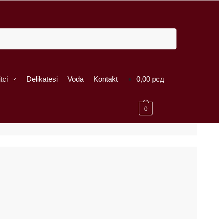
tci
Delikatesi
Voda
Kontakt
0,00
рсд
0