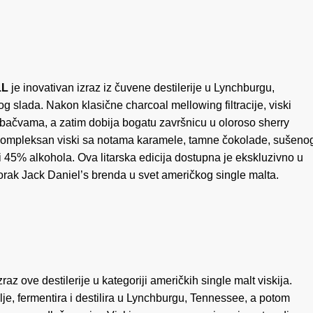
količina
1L
je inovativan izraz iz čuvene destilerije u Lynchburgu,
 slada. Nakon klasične charcoal mellowing filtracije, viski
bačvama, a zatim dobija bogatu završnicu u oloroso sherry
 kompleksan viski sa notama karamele, tamne čokolade, sušeno
i 45% alkohola. Ova litarska edicija dostupna je ekskluzivno u
korak Jack Daniel’s brenda u svet američkog single malta.
izraz ove destilerije u kategoriji američkih single malt viskija.
e, fermentira i destilira u Lynchburgu, Tennessee, a potom