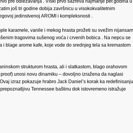
 drvo pre odležavanja .
Viski prvo sazreva najmanje pet godina u
im još tri godine dobija završnicu u visokokvalitetnim
jegovoj jedinstvenoj AROMI i kompleksnosti
.
 tople karamele, vanile i mekog hrasta prožeti su svežim nijansa
ušenim tragovima sušenog voća i crvenih bobica
.
Na nepcu se
eda i blage arome kafe, koje vode do srednjeg tela sa kremastom
aninskom strukturom hrasta, ali i slatkastom, blago orahovom
proof) unosi novu dinamiku – dovoljno izražena da naglasi
Ovaj izraz pokazuje hrabro Jack Daniel’s korak ka redefinisanj
i prepoznatljivu Tennessee baštinu dok istovremeno istražuje