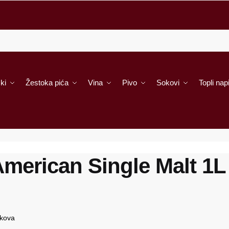
ki
Žestoka pića
Vina
Pivo
Sokovi
Topli napi
American Single Malt 1L
škova