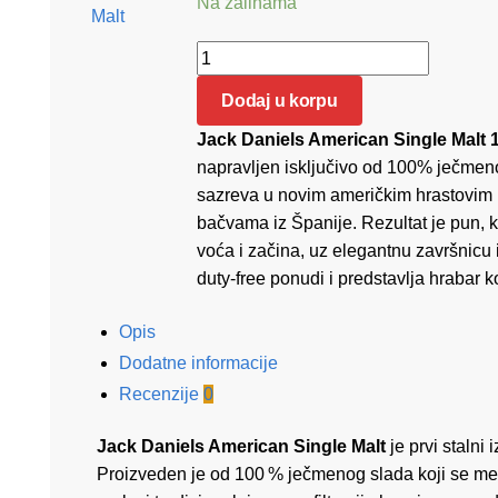
Na zalihama
Jack Daniels American Single Malt 1L 
Dodaj u korpu
Jack Daniels American Single Malt 
napravljen isključivo od 100% ječmenog
sazreva u novim američkim hrastovim 
bačvama iz Španije. Rezultat je pun,
voća i začina, uz elegantnu završnicu 
duty-free ponudi i predstavlja hrabar 
Opis
Dodatne informacije
Recenzije
0
Jack Daniels American Single Malt
je prvi stalni 
Proizveden je od 100 % ječmenog slada koji se melj