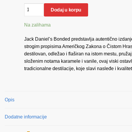
Jack
Dodaj u korpu
Daniels
Bonded
Na zalihama
0.70
količina
Jack Daniel’s Bonded predstavlja autentično izdanje
strogim propisima Američkog Zakona o Čistom Hrastov
destilovan, odležao i flaširan na istom mestu, pruža
složenim notama karamele i vanile, ovaj viski ostavl
tradicionalne destilacije, koje slavi nasleđe i kvali
Opis
Dodatne informacije