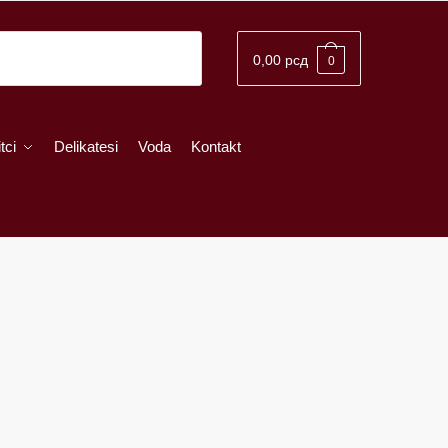
0,00
рсд
0
tci
Delikatesi
Voda
Kontakt