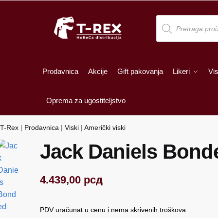
Skip
Skip
to
to
Products
search
navigation
content
Prodavnica
Akcije
Gift pakovanja
Likeri
Vis
Oprema za ugostiteljstvo
T-Rex
|
Prodavnica
|
Viski
|
Američki viski
Jack Daniels Bond
4.439,00
рсд
PDV uračunat u cenu i nema skrivenih troškova