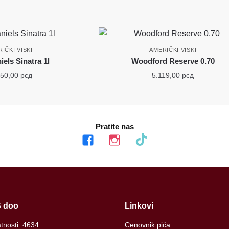
IČKI VISKI
AMERIČKI VISKI
iels Sinatra 1l
Woodford Reserve 0.70
650,00
рсд
5.119,00
рсд
Pratite nas
facebook
instagram
tiktok
 doo
Linkovi
atnosti: 4634
Cenovnik pića