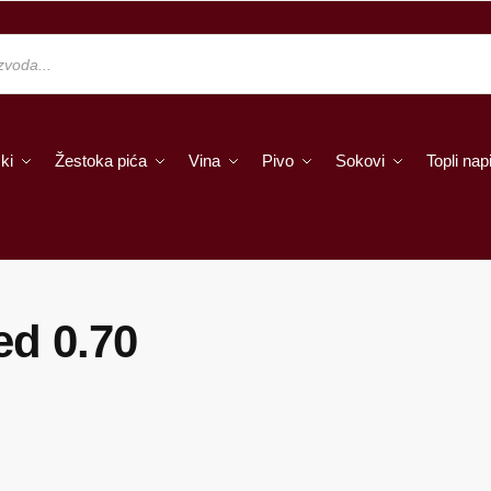
ki
Žestoka pića
Vina
Pivo
Sokovi
Topli napi
ed 0.70