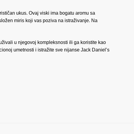
ističan ukus. Ovaj viski ima bogatu aromu sa
složen miris koji vas poziva na istraživanje. Na
uživali u njegovoj kompleksnosti ili ga koristite kao
cionoj umetnosti i istražite sve nijanse Jack Daniel’s