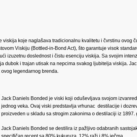
 viskija koje naglašava tradicionalnu kvalitetu i čvrstinu ovog
om Viskiju (Bottled-in-Bond Act), što garantuje visok standard 
jući izuzetnu doslednost i čistu esenciju viskija. Sa svojim int
ja dubok i trajan utisak na nepcima svakog ljubitelja viskija. 
tet ovog legendarnog brenda.
Jack Daniels Bonded je viski koji oduševljava svojom izvanred
jednog veka. Ovaj viski predstavlja vrhunac destilacije i doz
proizveden u skladu sa strogim zakonima o destilaciji iz 1897.
Jack Daniels Bonded se destilira iz pažljivo odabranih sastojak
specifičan recept sa 80% kukuruza, 12% raži i 8% ječma.