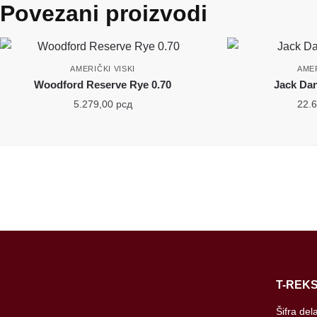
Povezani proizvodi
AMERIČKI VISKI
AMER
Woodford Reserve Rye 0.70
Jack Dan
5.279,00
рсд
22.
T-REKS
Šifra del