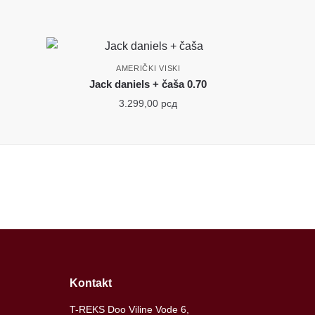
AMERIČKI VISKI
Jack daniels + čaša 0.70
3.299,00
рсд
Kontakt
T-REKS Doo Viline Vode 6,