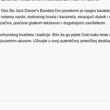
Ono što Jack Daniel’s Bonded čini posebnim je njegov karakter
notama vanile, tostiranog hrasta i karamela, stvarajući dubok i 
ih začina, praćene glatkom teksturom i dugotrajnim završetkom.
hunskog kvaliteta i tradicije. Bilo da ga pijete čisto kako biste 
m izuzetnim ukusom. Uživajte u ovoj autentičnoj američkoj destila