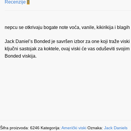
Recenzije
0
nepcu se otkrivaju bogate note voća, vanile, kikirikija i blag
Jack Daniel’s Bonded je savršen izbor za one koji traže viski vr
ključni sastojak za koktele, ovaj viski će vas oduševiti svoji
Bonded viskija.
Šifra proizvoda:
6246
Kategorija:
Američki viski
Oznaka:
Jack Daniels