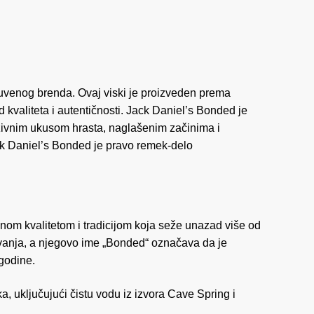
 čuvenog brenda. Ovaj viski je proizveden prema
kvaliteta i autentičnosti. Jack Daniel’s Bonded je
enzivnim ukusom hrasta, naglašenim začinima i
Jack Daniel’s Bonded je pravo remek-delo
nom kvalitetom i tradicijom koja seže unazad više od
revanja, a njegovo ime „Bonded“ označava da je
 godine.
a, uključujući čistu vodu iz izvora Cave Spring i