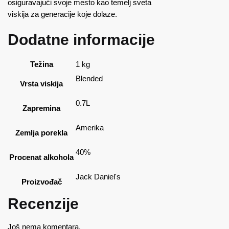
osiguravajući svoje mesto kao temelj sveta
viskija za generacije koje dolaze.
Dodatne informacije
Težina
1 kg
Blended
Vrsta viskija
0.7L
Zapremina
Amerika
Zemlja porekla
40%
Procenat alkohola
Jack Daniel's
Proizvođač
Recenzije
Još nema komentara.