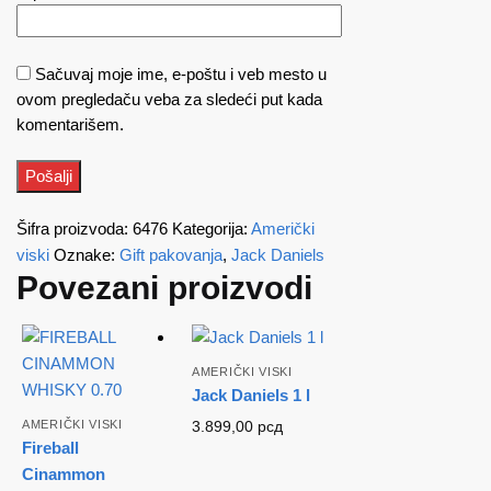
Sačuvaj moje ime, e-poštu i veb mesto u
ovom pregledaču veba za sledeći put kada
komentarišem.
Šifra proizvoda:
6476
Kategorija:
Američki
viski
Oznake:
Gift pakovanja
,
Jack Daniels
Povezani proizvodi
AMERIČKI VISKI
Jack Daniels 1 l
AMERIČKI VISKI
3.899,00
рсд
Fireball
Cinammon