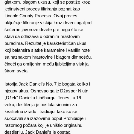
glatkom, blagom ukusu, koji se postiže kroz
jedinstveni proces filtriranja poznat kao
Lincoln County Process. Ovaj proces
uključuje filtriranje viskija kroz drveni ugalj od
šećerne javorove drvete pre nego što se
stavi da odležava u odranim hrastovim
buradima. Rezultat je karakterističan ukus
koji balansira slatke karamelne i vanilin note
sa naznakom hrastovine i blagom dimnošću,
čineći ga omiljenim među ljubiteljima viskija
širom sveta.
Istorija Jack Daniel’s No. 7 je bogata koliko i
njegov ukus. Osnovao ga je Džasper Njutn
„Džek“ Daniel u Linčburgu, Tenesi, u 19.
veku, destilerija je postala sinonim za
kvalitetnu izradu i tradiciju. Iako su se
suočavali sa izazovima poput Prohibicije i
razornog požara koji je uništio originalnu
destileriju, Jack Daniel’s je opstao,