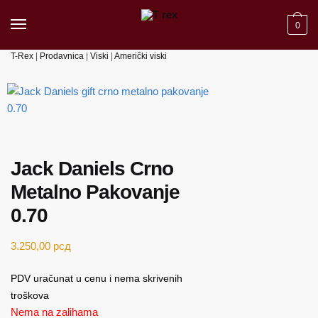
Skip to navigation
Skip to content
0
T-Rex
|
Prodavnica
|
Viski
|
Američki viski
Jack Daniels Crno
Metalno Pakovanje
0.70
3.250,00
рсд
PDV uračunat u cenu i nema skrivenih
troškova
Nema na zalihama