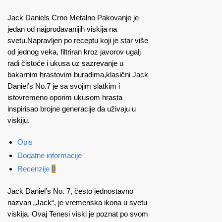
Jack Daniels Crno Metalno Pakovanje je
jedan od najprodavanijih viskija na
svetu.Napravljen po receptu koji je star više
od jednog veka, filtriran kroz javorov ugalj
radi čistoće i ukusa uz sazrevanje u
bakarnim hrastovim buradima,klasični Jack
Daniel’s No.7 je sa svojim slatkim i
istovremeno oporim ukusom hrasta
inspirisao brojne generacije da uživaju u
viskiju.
Opis
Dodatne informacije
Recenzije
0
Jack Daniel’s No. 7, često jednostavno
nazvan „Jack“, je vremenska ikona u svetu
viskija. Ovaj Tenesi viski je poznat po svom