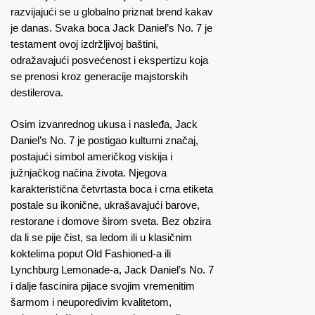
razvijajući se u globalno priznat brend kakav
je danas. Svaka boca Jack Daniel’s No. 7 je
testament ovoj izdržljivoj baštini,
odražavajući posvećenost i ekspertizu koja
se prenosi kroz generacije majstorskih
destilerova.
Osim izvanrednog ukusa i nasleđa, Jack
Daniel’s No. 7 je postigao kulturni značaj,
postajući simbol američkog viskija i
južnjačkog načina života. Njegova
karakteristična četvrtasta boca i crna etiketa
postale su ikonične, ukrašavajući barove,
restorane i domove širom sveta. Bez obzira
da li se pije čist, sa ledom ili u klasičnim
koktelima poput Old Fashioned-a ili
Lynchburg Lemonade-a, Jack Daniel’s No. 7
i dalje fascinira pijace svojim vremenitim
šarmom i neuporedivim kvalitetom,