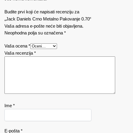
Budite prvi koji će napisati recenziju za
„Jack Daniels Crno Metalno Pakovanje 0.70“
Vaša adresa e-pošte neće biti objavljena.
Neophodna polja su označena
*
Vaša ocena
*
Vaša recenzija
*
Ime
*
E-pošta
*