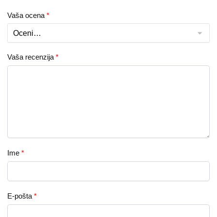
Vaša ocena
*
Vaša recenzija
*
Ime
*
E-pošta
*