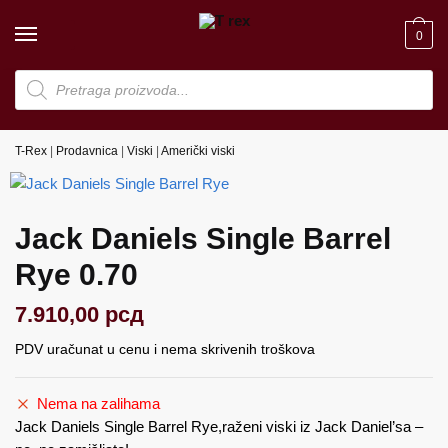
Skip
Skip
to
to
0
navigation
content
Products
search
T-Rex
|
Prodavnica
|
Viski
|
Američki viski
Jack Daniels Single Barrel
Rye 0.70
7.910,00
рсд
PDV uračunat u cenu i nema skrivenih troškova
Nema na zalihama
Jack Daniels Single Barrel Rye,raženi viski iz Jack Daniel’sa –