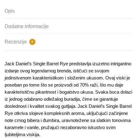
Opis
Dodatne informacije
Recenzije
0
Jack Daniel’s Single Barrel Rye predstavlja izuzetno intrigantno
izdanje ovog legendarnog brenda, ističući se svojom
jedinstvenom karakteristikom i složenim ukusom. Ovaj viski je
poseban po tome što se proizvodi od 70% raži, što mu daje
karakterističnu pikantnost i bogatstvo ukusa. Svaka boca dolazi
iz jednog odabrano odležalog buradija, čime se garantuje
doslednost i kvalitet svakog gutljaja. Jack Daniel’s Single Barrel
Rye otkriva slojeve kompleksnih aroma, uključujući začinjene
note crnog bibera i đumbira, uravnotežene sa slatkim tonovima
karamele i vanile, pružajući nezaboravno iskustvo svim
ljubiteljima viskija.