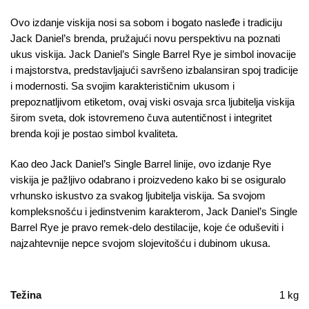
Ovo izdanje viskija nosi sa sobom i bogato nasleđe i tradiciju
Jack Daniel’s brenda, pružajući novu perspektivu na poznati
ukus viskija. Jack Daniel’s Single Barrel Rye je simbol inovacije
i majstorstva, predstavljajući savršeno izbalansiran spoj tradicije
i modernosti. Sa svojim karakterističnim ukusom i
prepoznatljivom etiketom, ovaj viski osvaja srca ljubitelja viskija
širom sveta, dok istovremeno čuva autentičnost i integritet
brenda koji je postao simbol kvaliteta.
Kao deo Jack Daniel’s Single Barrel linije, ovo izdanje Rye
viskija je pažljivo odabrano i proizvedeno kako bi se osiguralo
vrhunsko iskustvo za svakog ljubitelja viskija. Sa svojom
kompleksnošću i jedinstvenim karakterom, Jack Daniel’s Single
Barrel Rye je pravo remek-delo destilacije, koje će oduševiti i
najzahtevnije nepce svojom slojevitošću i dubinom ukusa.
Težina
1 kg