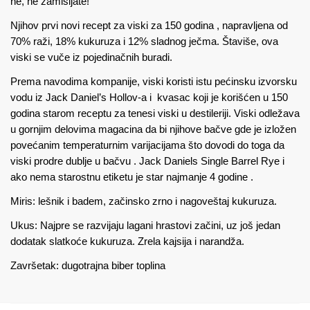
ne, ne zamišljate!
Njihov prvi novi recept za viski za 150 godina , napravljena od
70% raži, 18% kukuruza i 12% sladnog ječma. Štaviše, ova
viski se vuče iz pojedinačnih buradi.
Prema navodima kompanije, viski koristi istu pećinsku izvorsku
vodu iz Jack Daniel’s Hollov-a i kvasac koji je korišćen u 150
godina starom receptu za tenesi viski u destileriji. Viski odležava
u gornjim delovima magacina da bi njihove bačve gde je izložen
povećanim temperaturnim varijacijama što dovodi do toga da
viski prodre dublje u bačvu . Jack Daniels Single Barrel Rye i
ako nema starostnu etiketu je star najmanje 4 godine .
Miris: lešnik i badem, začinsko zrno i nagoveštaj kukuruza.
Ukus: Najpre se razvijaju lagani hrastovi začini, uz još jedan
dodatak slatkoće kukuruza. Zrela kajsija i narandža.
Završetak: dugotrajna biber toplina