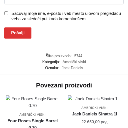
Sačuvaj moje ime, e-poštu i veb mesto u ovom pregledaču
veba za sledeći put kada komentarišem.
Šifra proizvoda:
5744
Kategorija:
Američki viski
Oznaka:
Jack Daniels
Povezani proizvodi
AMERIČKI VISKI
Jack Daniels Sinatra 1l
AMERIČKI VISKI
Four Roses Single Barrel
22.650,00
рсд
0.70