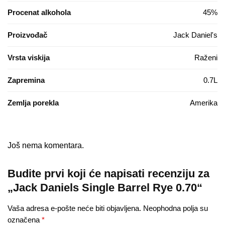
Procenat alkohola
45%
Proizvođač
Jack Daniel's
Vrsta viskija
Raženi
Zapremina
0.7L
Zemlja porekla
Amerika
Još nema komentara.
Budite prvi koji će napisati recenziju za
„Jack Daniels Single Barrel Rye 0.70“
Vaša adresa e-pošte neće biti objavljena.
Neophodna polja su
označena
*