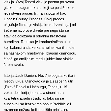
viskija. Ovaj Tenesi viski je poznat po svom
glatkom, blagom ukusu, koji se postiže kroz
jedinstveni proces filtriranja poznat kao
Lincoln County Process. Ovaj proces
uključuje filtriranje viskija kroz drveni ugalj od
šećerne javorove drvete pre nego što se
stavi da odležava u odranim hrastovim
buradima. Rezultat je karakterističan ukus
koji balansira slatke karamelne i vanilin note
sa naznakom hrastovine i blagom dimnošću,
čineći ga omiljenim među ljubiteljima viskija
širom sveta.
Istorija Jack Daniel’s No. 7 je bogata koliko i
njegov ukus. Osnovao ga je Džasper Njutn
„Džek“ Daniel u Linčburgu, Tenesi, u 19.
veku, destilerija je postala sinonim za
kvalitetnu izradu i tradiciju. Iako su se
suočavali sa izazovima poput Prohibicije i
razornog požara koji je uništio originalnu