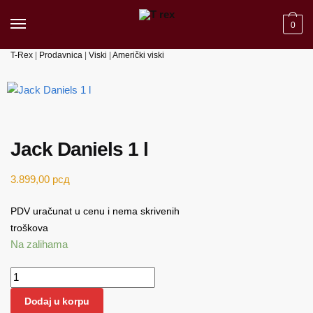
Skip to navigation
Skip to content
0
T-Rex
|
Prodavnica
|
Viski
|
Američki viski
Jack Daniels 1 l
3.899,00
рсд
PDV uračunat u cenu i nema skrivenih
troškova
Na zalihama
Jack Daniels 1 l količina
Dodaj u korpu