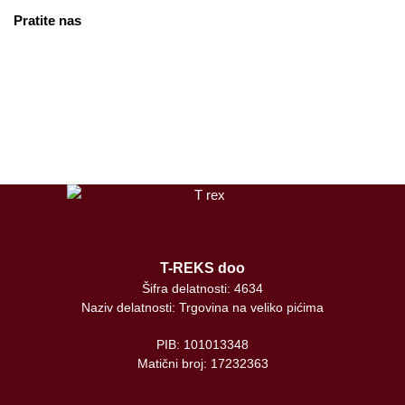
Pratite nas
facebook
instagram
tiktok
T-REKS doo
Šifra delatnosti: 4634
Naziv delatnosti: Trgovina na veliko pićima
PIB: 101013348
Matični broj: 17232363