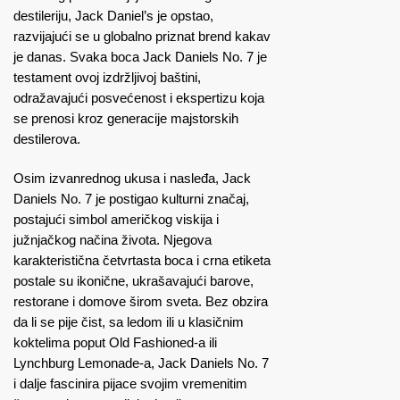
destileriju, Jack Daniel’s je opstao,
razvijajući se u globalno priznat brend kakav
je danas. Svaka boca Jack Daniels No. 7 je
testament ovoj izdržljivoj baštini,
odražavajući posvećenost i ekspertizu koja
se prenosi kroz generacije majstorskih
destilerova.
Osim izvanrednog ukusa i nasleđa, Jack
Daniels No. 7 je postigao kulturni značaj,
postajući simbol američkog viskija i
južnjačkog načina života. Njegova
karakteristična četvrtasta boca i crna etiketa
postale su ikonične, ukrašavajući barove,
restorane i domove širom sveta. Bez obzira
da li se pije čist, sa ledom ili u klasičnim
koktelima poput Old Fashioned-a ili
Lynchburg Lemonade-a, Jack Daniels No. 7
i dalje fascinira pijace svojim vremenitim