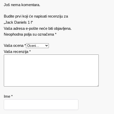
Još nema komentara.
Budite prvi koji će napisati recenziju za
„Jack Daniels 1 l“
Vaša adresa e-pošte neće biti objavljena.
Neophodna polja su označena
*
Vaša ocena
*
Vaša recenzija
*
Ime
*