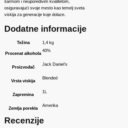
šarmom i neuporedivim kvalitetom,
osiguravajući svoje mesto kao temelj sveta
viskija za generacije koje dolaze.
Dodatne informacije
Težina
1,4 kg
40%
Procenat alkohola
Jack Daniel's
Proizvođač
Blended
Vrsta viskija
1L
Zapremina
Amerika
Zemlja porekla
Recenzije