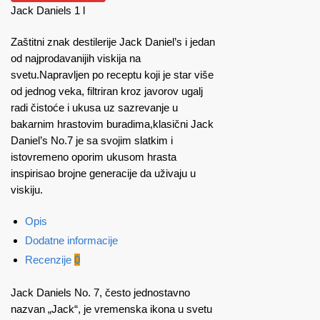
Jack Daniels 1 l
Zaštitni znak destilerije Jack Daniel’s i jedan
od najprodavanijih viskija na
svetu.Napravljen po receptu koji je star više
od jednog veka, filtriran kroz javorov ugalj
radi čistoće i ukusa uz sazrevanje u
bakarnim hrastovim buradima,klasični Jack
Daniel’s No.7 je sa svojim slatkim i
istovremeno oporim ukusom hrasta
inspirisao brojne generacije da uživaju u
viskiju.
Opis
Dodatne informacije
Recenzije
0
Jack Daniels No. 7, često jednostavno
nazvan „Jack“, je vremenska ikona u svetu