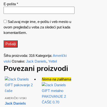
E-pošta
*
Sačuvaj moje ime, e-poštu i veb mesto u
ovom pregledaču veba za sledeći put kada
komentarišem.
Šifra proizvoda:
316
Kategorija:
Američki
viski
Oznake:
Jack Daniels
,
Yettel
Povezani proizvodi
Nema na zalihama
AMERIČKI VISKI
Jack Daniels