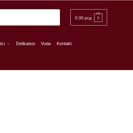
0,00
рсд
0
tci
Delikatesi
Voda
Kontakt