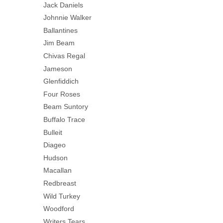
Jack Daniels
Johnnie Walker
Ballantines
Jim Beam
Chivas Regal
Jameson
Glenfiddich
Four Roses
Beam Suntory
Buffalo Trace
Bulleit
Diageo
Hudson
Macallan
Redbreast
Wild Turkey
Woodford
Writers Tears