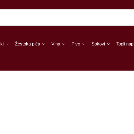
ki
Žestoka pića
Vina
Pivo
Sokovi
Topli napi