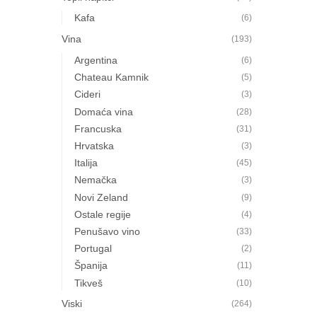
Kafa
(6)
Vina
(193)
Argentina
(6)
Chateau Kamnik
(5)
Cideri
(3)
Domaća vina
(28)
Francuska
(31)
Hrvatska
(3)
Italija
(45)
Nemačka
(3)
Novi Zeland
(9)
Ostale regije
(4)
Penušavo vino
(33)
Portugal
(2)
Španija
(11)
Tikveš
(10)
Viski
(264)