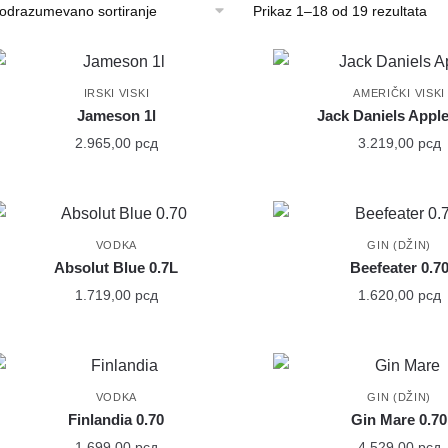
Prikaz 1–18 od 19 rezultata
IRSKI VISKI
AMERIČKI VISKI
Jameson 1l
Jack Daniels Apple
2.965,00
рсд
3.219,00
рсд
VODKA
GIN (DŽIN)
Absolut Blue 0.7L
Beefeater 0.7
1.719,00
рсд
1.620,00
рсд
VODKA
GIN (DŽIN)
Finlandia 0.70
Gin Mare 0.70
1.699,00
рсд
4.529,00
рсд