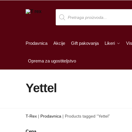
Skip
Skip
to
to
Products
search
navigation
content
Prodavnica
Akcije
Gift pakovanja
Likeri
Vis
Oprema za ugostiteljstvo
Yettel
T-Rex
|
Prodavnica
|
Products tagged “Yettel”
Cena