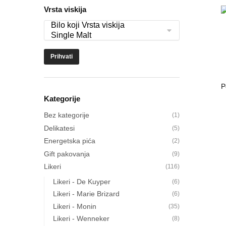
Vrsta viskija
Prihvati
Kategorije
Bez kategorije
(1)
Delikatesi
(5)
Energetska pića
(2)
Gift pakovanja
(9)
Likeri
(116)
Likeri - De Kuyper
(6)
Likeri - Marie Brizard
(6)
Likeri - Monin
(35)
Likeri - Wenneker
(8)