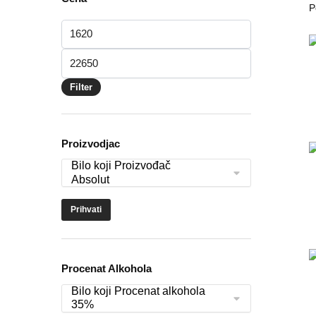
Minimalna
cena
Maksimalna
cena
Filter
Proizvodjac
Prihvati
Procenat Alkohola