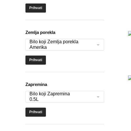
Prihvati
Zemlja porekla
Prihvati
Zapremina
Prihvati