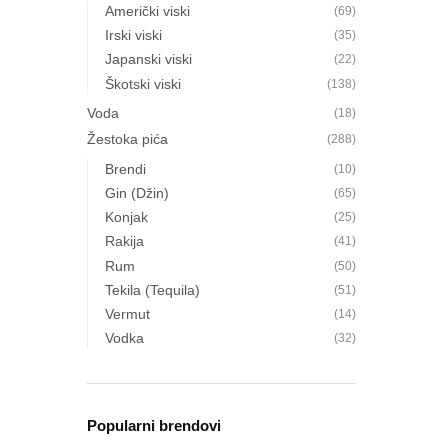
Američki viski
(69)
Irski viski
(35)
Japanski viski
(22)
Škotski viski
(138)
Voda
(18)
Žestoka pića
(288)
Brendi
(10)
Gin (Džin)
(65)
Konjak
(25)
Rakija
(41)
Rum
(50)
Tekila (Tequila)
(51)
Vermut
(14)
Vodka
(32)
Popularni brendovi