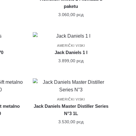
paketu
3.060,00
рсд
AMERIČKI VISKI
70
Jack Daniels 1 l
3.899,00
рсд
AMERIČKI VISKI
t metalno
Jack Daniels Master Distiller Series
0
N°3 1L
3.530,00
рсд