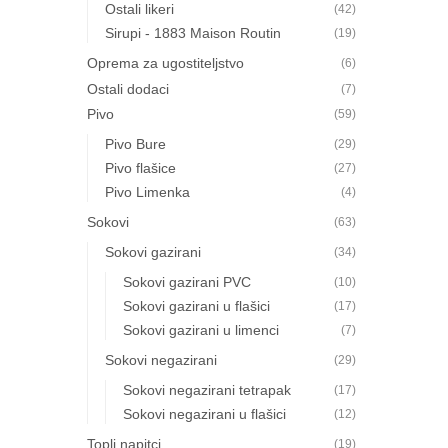
Ostali likeri
(42)
Sirupi - 1883 Maison Routin
(19)
Oprema za ugostiteljstvo
(6)
Ostali dodaci
(7)
Pivo
(59)
Pivo Bure
(29)
Pivo flašice
(27)
Pivo Limenka
(4)
Sokovi
(63)
Sokovi gazirani
(34)
Sokovi gazirani PVC
(10)
Sokovi gazirani u flašici
(17)
Sokovi gazirani u limenci
(7)
Sokovi negazirani
(29)
Sokovi negazirani tetrapak
(17)
Sokovi negazirani u flašici
(12)
Topli napitci
(19)