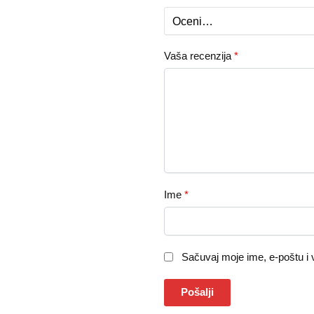
Vaša recenzija
*
Ime
*
Sačuvaj moje ime, e-poštu i