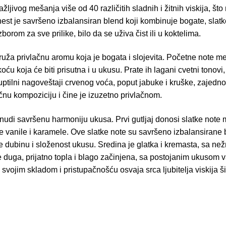
pažljivog mešanja više od 40 različitih sladnih i žitnih viskija, š
est je savršeno izbalansiran blend koji kombinuje bogate, slatk
borom za sve prilike, bilo da se uživa čist ili u koktelima.
pruža privlačnu aromu koja je bogata i slojevita. Početne note m
oću koja će biti prisutna i u ukusu. Prate ih lagani cvetni tonovi,
uptilni nagoveštaji crvenog voća, poput jabuke i kruške, zajedn
nu kompoziciju i čine je izuzetno privlačnom.
nudi savršenu harmoniju ukusa. Prvi gutljaj donosi slatke note 
ve vanile i karamele. Ove slatke note su savršeno izbalansirane 
e dubinu i složenost ukusu. Sredina je glatka i kremasta, sa ne
 duga, prijatno topla i blago začinjena, sa postojanim ukusom va
ji svojim skladom i pristupačnošću osvaja srca ljubitelja viskija 