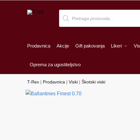
Skip
Skip
to
to
Products
search
navigation
content
Prodavnica
Akcije
Gift pakovanja
Likeri
Vis
Oprema za ugostiteljstvo
T-Rex
|
Prodavnica
|
Viski
|
Škotski viski