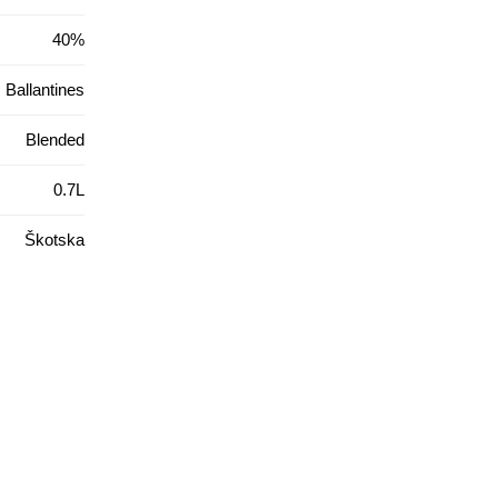
40%
Ballantines
Blended
0.7L
Škotska