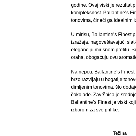
godine. Ovaj viski je rezultat 
kompleksnost. Ballantine’s Fin
tonovima, čineći ga idealnim iz
U mirisu, Ballantine’s Finest 
izražaja, nagoveštavajući slatk
eleganciju mirisnom profilu. S
oraha, obogaćuju ovu aromatič
Na nepcu, Ballantine’s Finest 
brzo razvijaju u bogatije tono
dimljenim tonovima, što dodaj
čokolade. Završnica je srednje
Ballantine’s Finest je viski ko
izborom za sve prilike.
Težina