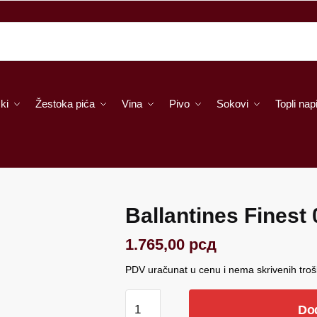
ki
Žestoka pića
Vina
Pivo
Sokovi
Topli napi
Ballantines Finest 
1.765,00
рсд
PDV uračunat u cenu i nema skrivenih tro
Ballantines
Do
Finest