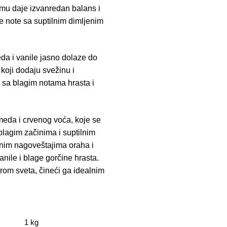
to mu daje izvanredan balans i
e note sa suptilnim dimljenim
eda i vanile jasno dolaze do
 koji dodaju svežinu i
o sa blagim notama hrasta i
meda i crvenog voća, koje se
blagim začinima i suptilnim
žnim nagoveštajima oraha i
nile i blage gorčine hrasta.
širom sveta, čineći ga idealnim
1 kg