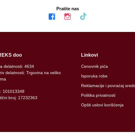
Pratite nas
facebook
instagram
tiktok
REKS doo
Linkovi
ra delatnosti: 4634
Cenovnik pića
iv delatnosti: Trgovina na veliko
Isporuka robe
ima
Reklamacije i povraćaj sred
B: 101013348
Politika privatnosti
ični broj: 17232363
Opšti uslovi korišćenja