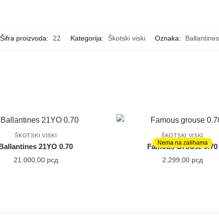
Šifra proizvoda:
22
Kategorija:
Škotski viski
Oznaka:
Ballantines
ŠKOTSKI VISKI
ŠKOTSKI VISKI
Nema na zalihama
Ballantines 21YO 0.70
Famous Grouse 0.70
21.000,00
рсд
2.299,00
рсд