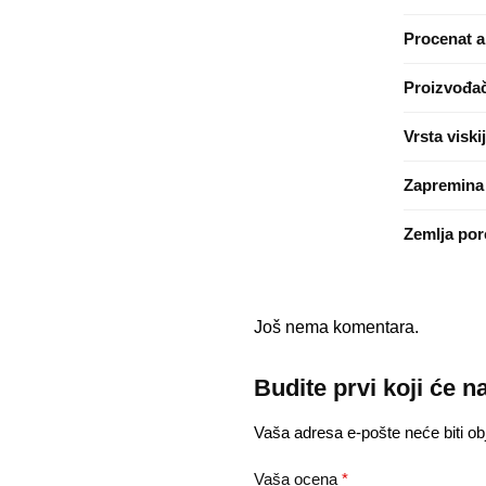
Procenat a
Proizvođa
Vrsta viski
Zapremina
Zemlja por
Još nema komentara.
Budite prvi koji će n
Vaša adresa e-pošte neće biti obj
Vaša ocena
*