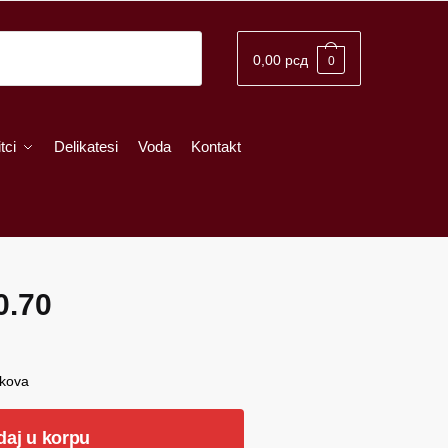
0,00
рсд
0
tci
Delikatesi
Voda
Kontakt
0.70
škova
daj u korpu