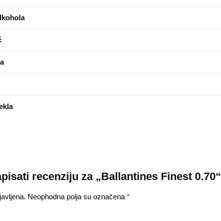
lkohola
č
ja
ekla
apisati recenziju za „Ballantines Finest 0.70“
avljena.
Neophodna polja su označena
*