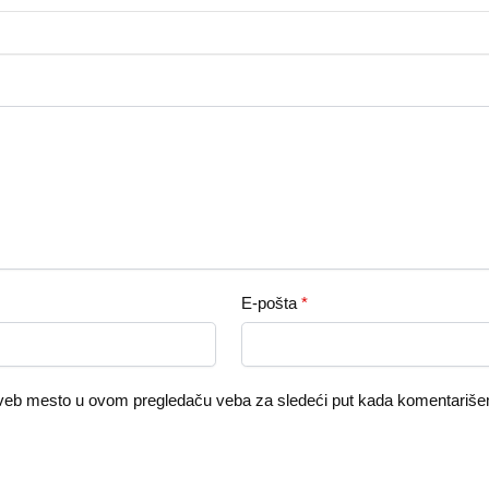
E-pošta
*
 veb mesto u ovom pregledaču veba za sledeći put kada komentariš