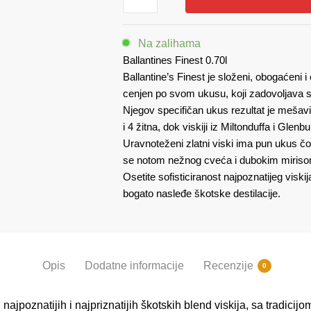
0.70
količina
Na zalihama
Ballantines Finest 0.70l
Ballantine’s Finest je složeni, obogaćeni 
cenjen po svom ukusu, koji zadovoljava s
Njegov specifičan ukus rezultat je mešavi
i 4 žitna, dok viskiji iz Miltonduffa i Glenb
Uravnoteženi zlatni viski ima pun ukus čo
se notom nežnog cveća i dubokim miriso
Osetite sofisticiranost najpoznatijeg viskij
bogato nasleđe škotske destilacije.
Opis
Dodatne informacije
Recenzije
0
najpoznatijih i najpriznatijih škotskih blend viskija, sa tradicijo