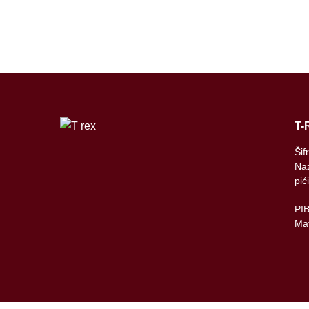
T-
Šif
Naz
pić
PI
Mat