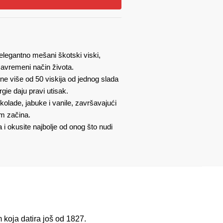
i elegantno mešani škotski viski,
avremeni način života.
ne više od 50 viskija od jednog slada
urgie daju pravi utisak.
kolade, jabuke i vanile, završavajući
m začina.
a i okusite najbolje od onog što nudi
m koja datira još od 1827.