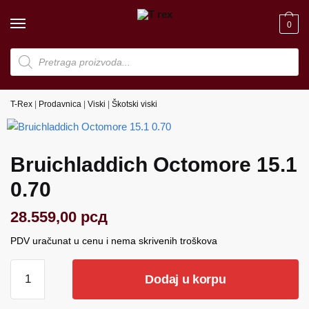
Skip
Skip
to
to
0
navigation
content
Products
search
T-Rex
|
Prodavnica
|
Viski
|
Škotski viski
Bruichladdich Octomore 15.1
0.70
28.559,00
рсд
PDV uračunat u cenu i nema skrivenih troškova
Bruichladdich
Dodaj u korpu
Octomore
15.1