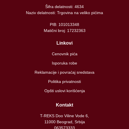
Šifra delatnosti: 4634
Naziv delatnosti: Trgovina na veliko pićima
PIB: 101013348
Matični broj: 17232363
Linkovi
Cenovnik pića
Isporuka robe
Reklamacije i povraćaj sredstava
Politika privatnosti
Opšti uslovi korišćenja
Kontakt
T-REKS Doo Viline Vode 6,
11000 Beograd, Srbija
063573333