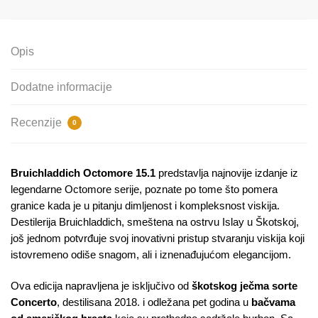
Opis
Dodatne informacije
Recenzije
0
Bruichladdich Octomore 15.1
predstavlja najnovije izdanje iz
legendarne Octomore serije, poznate po tome što pomera
granice kada je u pitanju dimljenost i kompleksnost viskija.
Destilerija Bruichladdich, smeštena na ostrvu Islay u Škotskoj,
još jednom potvrđuje svoj inovativni pristup stvaranju viskija koji
istovremeno odiše snagom, ali i iznenađujućom elegancijom.
Ova edicija napravljena je isključivo od
škotskog ječma sorte
Concerto
, destilisana 2018. i odležana pet godina u
bačvama