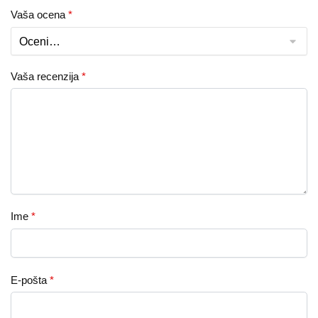
Vaša ocena
*
Vaša recenzija
*
Ime
*
E-pošta
*