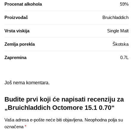
Procenat alkohola
59%
Proizvođač
Bruichladdich
Vrsta viskija
Single Malt
Zemlja porekla
Škotska
Zapremina
0.7L
Još nema komentara.
Budite prvi koji će napisati recenziju za
„Bruichladdich Octomore 15.1 0.70“
Vaša adresa e-pošte neće biti objavljena.
Neophodna polja su
označena
*