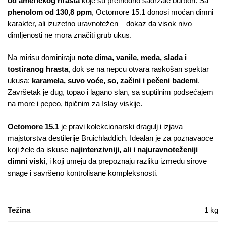
od američkog hrasta
koje su prethodno sadržale burbon. Sa
phenolom od 130,8 ppm
, Octomore 15.1 donosi moćan dimni
karakter, ali izuzetno uravnotežen – dokaz da visok nivo
dimljenosti ne mora značiti grub ukus.
Na mirisu dominiraju
note dima, vanile, meda, slada i
tostiranog hrasta
, dok se na nepcu otvara raskošan spektar
ukusa:
karamela, suvo voće, so, začini i pečeni bademi
.
Završetak je dug, topao i lagano slan, sa suptilnim podsećajem
na more i pepeo, tipičnim za Islay viskije.
Octomore 15.1
je pravi kolekcionarski dragulj i izjava
majstorstva destilerije Bruichladdich. Idealan je za poznavaoce
koji žele da iskuse
najintenzivniji, ali i najuravnoteženiji
dimni viski
, i koji umeju da prepoznaju razliku između sirove
snage i savršeno kontrolisane kompleksnosti.
Težina
1 kg