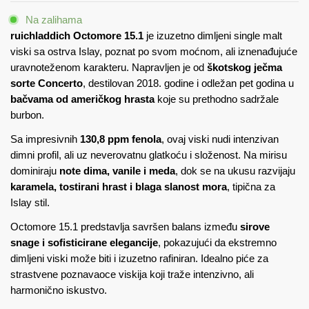
0.70
Na zalihama
količina
ruichladdich Octomore 15.1
je izuzetno dimljeni single malt
viski sa ostrva Islay, poznat po svom moćnom, ali iznenađujuće
uravnoteženom karakteru. Napravljen je od
škotskog ječma
sorte Concerto
, destilovan 2018. godine i odležan pet godina u
bačvama od američkog hrasta
koje su prethodno sadržale
burbon.
Sa impresivnih
130,8 ppm fenola
, ovaj viski nudi intenzivan
dimni profil, ali uz neverovatnu glatkoću i složenost. Na mirisu
dominiraju
note dima, vanile i meda
, dok se na ukusu razvijaju
karamela, tostirani hrast i blaga slanost mora
, tipična za
Islay stil.
Octomore 15.1 predstavlja savršen balans između
sirove
snage i sofisticirane elegancije
, pokazujući da ekstremno
dimljeni viski može biti i izuzetno rafiniran. Idealno piće za
strastvene poznavaoce viskija koji traže intenzivno, ali
harmonično iskustvo.