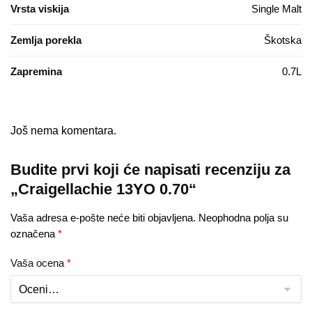
Vrsta viskija
Single Malt
Zemlja porekla
Škotska
Zapremina
0.7L
Još nema komentara.
Budite prvi koji će napisati recenziju za
„Craigellachie 13YO 0.70“
Vaša adresa e-pošte neće biti objavljena.
Neophodna polja su
označena
*
Vaša ocena
*