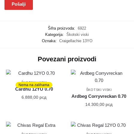
Šifra proizvoda:
6922
Kategorija:
Škotski viski
Oznaka:
Craigellachie 13YO
Povezani proizvodi
ŠKOTSKI VISKI
Nema na zalihama
Cardhu 12YO 0.70
ŠKOTSKI VISKI
Ardbeg Corryvreckan 0.70
6.888,00
рсд
14.300,00
рсд