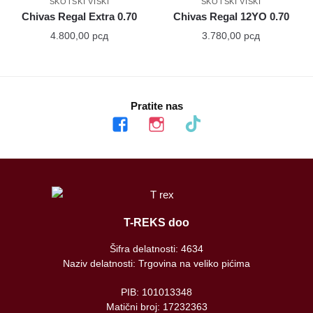
ŠKOTSKI VISKI
ŠKOTSKI VISKI
Chivas Regal Extra 0.70
Chivas Regal 12YO 0.70
4.800,00
рсд
3.780,00
рсд
Pratite nas
facebook
instagram
tiktok
T-REKS doo
Šifra delatnosti: 4634
Naziv delatnosti: Trgovina na veliko pićima
PIB: 101013348
Matični broj: 17232363