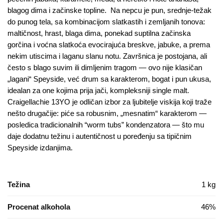
blagog dima i začinske topline. Na nepcu je pun, srednje‑težak
do punog tela, sa kombinacijom slatkastih i zemljanih tonova:
maltičnost, hrast, blaga dima, ponekad suptilna začinska
gorčina i voćna slatkoća evocirajuća breskve, jabuke, a prema
nekim utiscima i laganu slanu notu. Završnica je postojana, ali
često s blago suvim ili dimljenim tragom — ovo nije klasičan
„lagani“ Speyside, već drum sa karakterom, bogat i pun ukusa,
idealan za one kojima prija jači, kompleksniji single malt.
Craigellachie 13YO je odličan izbor za ljubitelje viskija koji traže
nešto drugačije: piće sa robusnim, „mesnatim“ karakterom —
posledica tradicionalnih “worm tubs” kondenzatora — što mu
daje dodatnu težinu i autentičnost u poređenju sa tipičnim
Speyside izdanjima.
Težina
1 kg
Procenat alkohola
46%