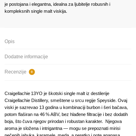
je postojana i elegantna, idealna za ljubitelje robusnih i
kompleksnih single malt viskija.
Opis
Dodatne informacije
Recenzije
0
Craigellachie 13YO je škotski single malt iz destilerije
Craigellachie Distillery, smeštene u srcu regije Speyside. Ovaj
viski je sazrevao 13 godina u kombinaciji burbon i šeri bačava,
potom flaširan na 46 % ABV, bez hlađene filtracije i bez dodatih
boja, što čuva njegov prirodan i robustan karakter. Njegova
aroma je složena i intrigantna — mogu se prepoznati mirisi
pečenih jabuka, karamele, meda, a neretko i note ananasa,