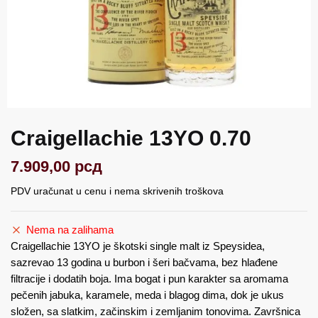
Craigellachie 13YO 0.70
7.909,00
рсд
PDV uračunat u cenu i nema skrivenih troškova
Nema na zalihama
Craigellachie 13YO je škotski single malt iz Speysidea,
sazrevao 13 godina u burbon i šeri bačvama, bez hlađene
filtracije i dodatih boja. Ima bogat i pun karakter sa aromama
pečenih jabuka, karamele, meda i blagog dima, dok je ukus
složen, sa slatkim, začinskim i zemljanim tonovima. Završnica