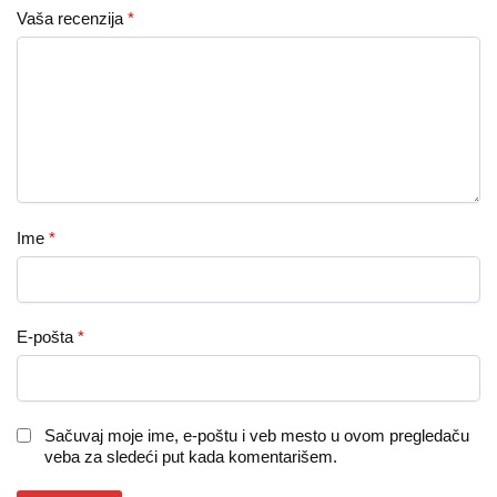
Vaša recenzija
*
Ime
*
E-pošta
*
Sačuvaj moje ime, e-poštu i veb mesto u ovom pregledaču
veba za sledeći put kada komentarišem.