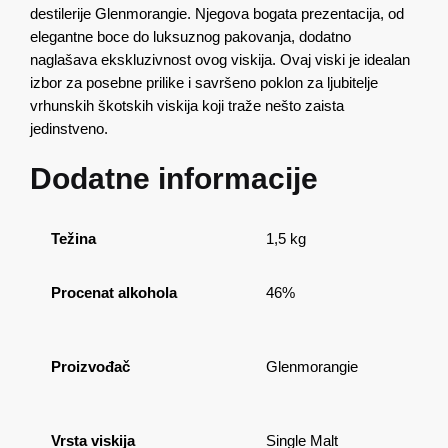
destilerije Glenmorangie. Njegova bogata prezentacija, od
elegantne boce do luksuznog pakovanja, dodatno
naglašava ekskluzivnost ovog viskija. Ovaj viski je idealan
izbor za posebne prilike i savršeno poklon za ljubitelje
vrhunskih škotskih viskija koji traže nešto zaista
jedinstveno​.
Dodatne informacije
Težina
1,5 kg
Procenat alkohola
46%
Proizvođač
Glenmorangie
Vrsta viskija
Single Malt