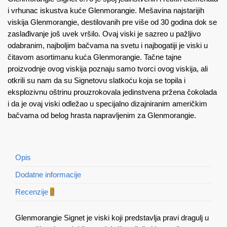
i vrhunac iskustva kuće Glenmorangie. Mešavina najstarijih
viskija Glenmorangie, destilovanih pre više od 30 godina dok se
zaslađivanje još uvek vršilo. Ovaj viski je sazreo u pažljivo
odabranim, najboljim bačvama na svetu i najbogatiji je viski u
čitavom asortimanu kuća Glenmorangie. Tačne tajne
proizvodnje ovog viskija poznaju samo tvorci ovog viskija, ali
otkrili su nam da su Signetovu slatkoću koja se topila i
eksplozivnu oštrinu prouzrokovala jedinstvena pržena čokolada
i da je ovaj viski odležao u specijalno dizajniranim američkim
bačvama od belog hrasta napravljenim za Glenmorangie.
Opis
Dodatne informacije
Recenzije
0
Glenmorangie Signet je viski koji predstavlja pravi dragulj u