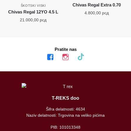
Chivas Regal Extra 0.70
ŠKOTSKI VISKI
Chivas Regal 12YO 4.5 L
4.800,00
рсд
21.000,00
рсд
Pratite nas
facebook
instagram
tiktok
T-REKS doo
Šifra delatnosti: 4634
Naziv delatnosti: Trgovina na veliko pićima
PIB: 101013348