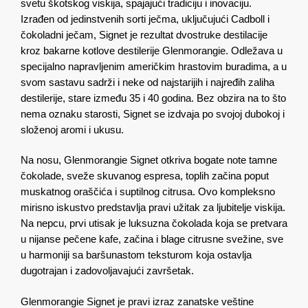
svetu škotskog viskija, spajajući tradiciju i inovaciju.
Izrađen od jedinstvenih sorti ječma, uključujući Cadboll i
čokoladni ječam, Signet je rezultat dvostruke destilacije
kroz bakarne kotlove destilerije Glenmorangie. Odležava u
specijalno napravljenim američkim hrastovim buradima, a u
svom sastavu sadrži i neke od najstarijih i najređih zaliha
destilerije, stare između 35 i 40 godina. Bez obzira na to što
nema oznaku starosti, Signet se izdvaja po svojoj dubokoj i
složenoj aromi i ukusu.
Na nosu, Glenmorangie Signet otkriva bogate note tamne
čokolade, sveže skuvanog espresa, toplih začina poput
muskatnog oraščića i suptilnog citrusa. Ovo kompleksno
mirisno iskustvo predstavlja pravi užitak za ljubitelje viskija.
Na nepcu, prvi utisak je luksuzna čokolada koja se pretvara
u nijanse pečene kafe, začina i blage citrusne svežine, sve
u harmoniji sa baršunastom teksturom koja ostavlja
dugotrajan i zadovoljavajući završetak.
Glenmorangie Signet je pravi izraz zanatske veštine