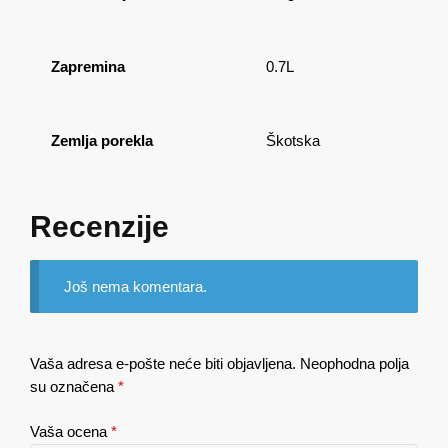
Zapremina
0.7L
Zemlja porekla
Škotska
Recenzije
Još nema komentara.
Vaša adresa e-pošte neće biti objavljena.
Neophodna polja
su označena
*
Vaša ocena
*