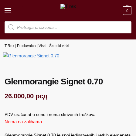
Skip
Skip
to
to
0
navigation
content
Products
search
T-Rex
|
Prodavnica
|
Viski
|
Škotski viski
Glenmorangie Signet 0.70
26.000,00
рсд
PDV uračunat u cenu i nema skrivenih troškova
Nema na zalihama
Glenmorangie Signet 0.70 je spoj jedinstvenih i retkih elemenata