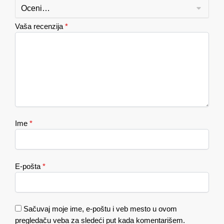
Vaša recenzija
*
Ime
*
E-pošta
*
Sačuvaj moje ime, e-poštu i veb mesto u ovom
pregledaču veba za sledeći put kada komentarišem.