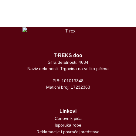
tiktok
T-REKS doo
Šifra delatnosti: 4634
Naziv delatnosti: Trgovina na veliko pićima
PIB: 101013348
Matični broj: 17232363
Linkovi
Cenovnik pića
Isporuka robe
Reklamacije i povraćaj sredstava