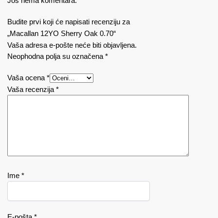
Još nema komentara.
Budite prvi koji će napisati recenziju za
„Macallan 12YO Sherry Oak 0.70“
Vaša adresa e-pošte neće biti objavljena.
Neophodna polja su označena
*
Vaša ocena
*
Vaša recenzija
*
Ime
*
E-pošta
*