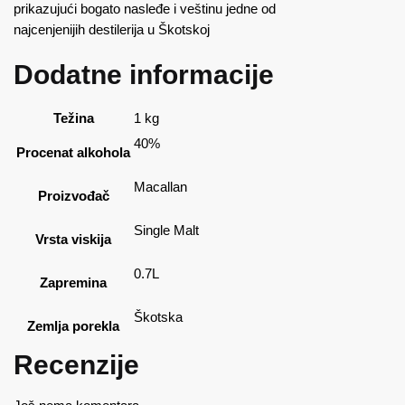
prikazujući bogato nasleđe i veštinu jedne od
najcenjenijih destilerija u Škotskoj
Dodatne informacije
Težina
1 kg
40%
Procenat alkohola
Macallan
Proizvođač
Single Malt
Vrsta viskija
0.7L
Zapremina
Škotska
Zemlja porekla
Recenzije