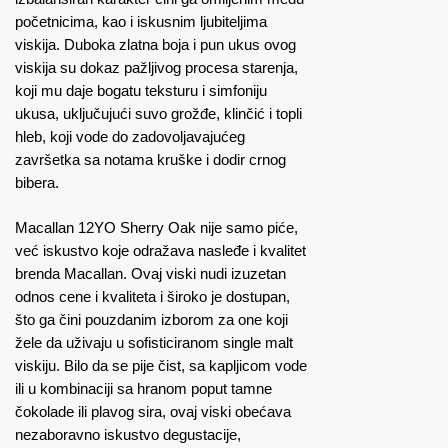
početnicima, kao i iskusnim ljubiteljima
viskija. Duboka zlatna boja i pun ukus ovog
viskija su dokaz pažljivog procesa starenja,
koji mu daje bogatu teksturu i simfoniju
ukusa, uključujući suvo grožđe, klinčić i topli
hleb, koji vode do zadovoljavajućeg
završetka sa notama kruške i dodir crnog
bibera​​.
Macallan 12YO Sherry Oak nije samo piće,
već iskustvo koje odražava nasleđe i kvalitet
brenda Macallan. Ovaj viski nudi izuzetan
odnos cene i kvaliteta i široko je dostupan,
što ga čini pouzdanim izborom za one koji
žele da uživaju u sofisticiranom single malt
viskiju. Bilo da se pije čist, sa kapljicom vode
ili u kombinaciji sa hranom poput tamne
čokolade ili plavog sira, ovaj viski obećava
nezaboravno iskustvo degustacije,