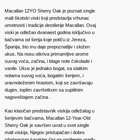
Macallan 12YO Sherry Oak je poznati single
malt škotski viski koji predstavlja vrhunac
umetnosti i tradicije destilerije Macallan. Ovaj
viski je odležao dvanaest godina isključivo u
bačvama od šerija koje potiču iz Jereza,
Španija, što mu daje prepoznatljiv i složen
ukus. Na nosu otkriva primamljive arome
suvog voća, začina, i blage note čokolade i
vanile. Ukus je jednako bogat, sa slatkim
notama suvog voća, bogatim šerijem, i
uravnoteženim hrastom, koji se završavaju
dugim, toplim završetkom sa suptilnim
nagoveštajem začina​ ​.
Kao klasičan predstavnik viskija odležalog u
šerijevim bačvama, Macallan 12-Year-Old
Sherry Oak je savršen uvod u svet single
malt viskija. Njegov pristupačan i dobro
izbalansiran karakter čini ga omiljenim među