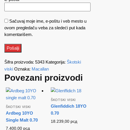
Sačuvaj moje ime, e-poštu i veb mesto u
ovom pregledaču veba za sledeći put kada
komentarišem.
Šifra proizvoda:
5343
Kategorija:
Škotski
viski
Oznaka:
Macallan
Povezani proizvodi
ŠKOTSKI VISKI
Glenfiddich 18YO
ŠKOTSKI VISKI
Ardbeg 10YO
0.70
Single Malt 0.70
18.239,00
рсд
7.400,00
рсд