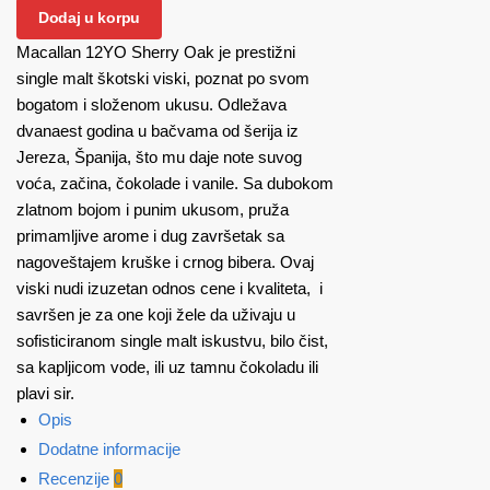
Dodaj u korpu
Macallan 12YO Sherry Oak je prestižni
single malt škotski viski, poznat po svom
bogatom i složenom ukusu. Odležava
dvanaest godina u bačvama od šerija iz
Jereza, Španija, što mu daje note suvog
voća, začina, čokolade i vanile. Sa dubokom
zlatnom bojom i punim ukusom, pruža
primamljive arome i dug završetak sa
nagoveštajem kruške i crnog bibera. Ovaj
viski nudi izuzetan odnos cene i kvaliteta, i
savršen je za one koji žele da uživaju u
sofisticiranom single malt iskustvu, bilo čist,
sa kapljicom vode, ili uz tamnu čokoladu ili
plavi sir​.
Opis
Dodatne informacije
Recenzije
0