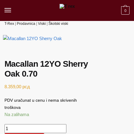
Skip to navigation
Skip to content
0
T-Rex
|
Prodavnica
|
Viski
|
Škotski viski
Macallan 12YO Sherry
Oak 0.70
8.359,00
рсд
PDV uračunat u cenu i nema skrivenih
troškova
Na zalihama
Macallan 12YO Sherry Oak 0.70 količina