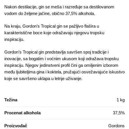
Nakon destilacije, gin se meša i razređuje sa destilovanom
vodom do željene jačine, obično 37,5% alkohola.
Na kraju, Gordon’s Tropical gin se pažljivo flašira u
karakteristične boce koje odražavaju njegovu tropsku
inspiraciju.
Gordon’s Tropical gin predstavlja savršen spoj tradicije i
inovacije, sa bogatim i voćnim ukusom koji odražava tropsku
inspiraciju. Njegov jedinstveni profil čini ga omiljenim izborom
među ljubiteljima gina i koktela, pružajući osvežavajuće iskustvo
koje se savršeno uklapa u letnje uživanje.
Težina
1 kg
Procenat alkohola
37,5%
Proizvođač
Gordons