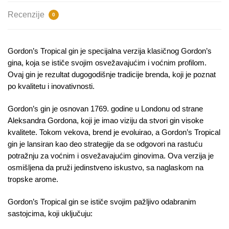
Recenzije
0
Gordon’s Tropical gin je specijalna verzija klasičnog Gordon’s
gina, koja se ističe svojim osvežavajućim i voćnim profilom.
Ovaj gin je rezultat dugogodišnje tradicije brenda, koji je poznat
po kvalitetu i inovativnosti.
Gordon’s gin je osnovan 1769. godine u Londonu od strane
Aleksandra Gordona, koji je imao viziju da stvori gin visoke
kvalitete. Tokom vekova, brend je evoluirao, a Gordon’s Tropical
gin je lansiran kao deo strategije da se odgovori na rastuću
potražnju za voćnim i osvežavajućim ginovima. Ova verzija je
osmišljena da pruži jedinstveno iskustvo, sa naglaskom na
tropske arome.
Gordon’s Tropical gin se ističe svojim pažljivo odabranim
sastojcima, koji uključuju: