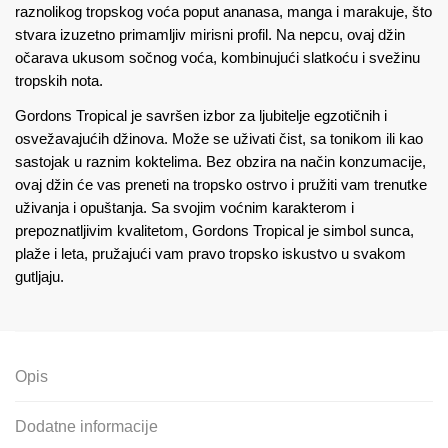
raznolikog tropskog voća poput ananasa, manga i marakuje, što
stvara izuzetno primamljiv mirisni profil. Na nepcu, ovaj džin
očarava ukusom sočnog voća, kombinujući slatkoću i svežinu
tropskih nota.
Gordons Tropical je savršen izbor za ljubitelje egzotičnih i
osvežavajućih džinova. Može se uživati čist, sa tonikom ili kao
sastojak u raznim koktelima. Bez obzira na način konzumacije,
ovaj džin će vas preneti na tropsko ostrvo i pružiti vam trenutke
uživanja i opuštanja. Sa svojim voćnim karakterom i
prepoznatljivim kvalitetom, Gordons Tropical je simbol sunca,
plaže i leta, pružajući vam pravo tropsko iskustvo u svakom
gutljaju.
Opis
Dodatne informacije