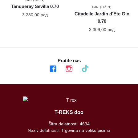
Tanqueray Sevilla 0.70
GIN (DŽIN)
Citadelle Jardin d’Ete Gin
3.280,00
рсд
0.70
3.309,00
рсд
Pratite nas
facebook
instagram
tiktok
T-REKS doo
Šifra delatnosti: 4634
Naziv delatnosti: Trgovina na veliko pićima