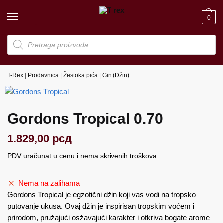
Skip
Skip
to
to
0
navigation
content
Products
search
T-Rex
|
Prodavnica
|
Žestoka pića
|
Gin (Džin)
Gordons Tropical 0.70
1.829,00
рсд
PDV uračunat u cenu i nema skrivenih troškova
Nema na zalihama
Gordons Tropical je egzotični džin koji vas vodi na tropsko
putovanje ukusa. Ovaj džin je inspirisan tropskim voćem i
prirodom, pružajući osžavajući karakter i otkriva bogate arome