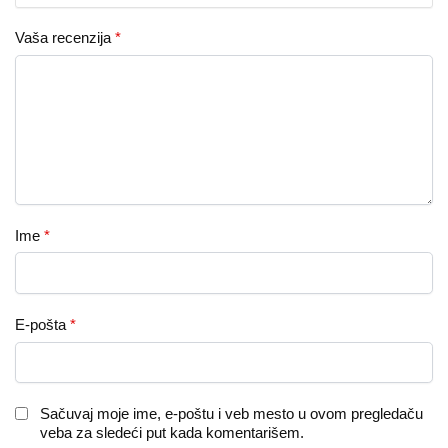
Vaša recenzija
*
Ime
*
E-pošta
*
Sačuvaj moje ime, e-poštu i veb mesto u ovom pregledaču
veba za sledeći put kada komentarišem.