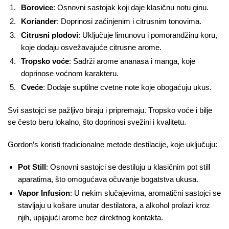
Borovice
: Osnovni sastojak koji daje klasičnu notu ginu.
Koriander
: Doprinosi začinjenim i citrusnim tonovima.
Citrusni plodovi
: Uključuje limunovu i pomorandžinu koru,
koje dodaju osvežavajuće citrusne arome.
Tropsko voće
: Sadrži arome ananasa i manga, koje
doprinose voćnom karakteru.
Cveće
: Dodaje suptilne cvetne note koje obogaćuju ukus.
Svi sastojci se pažljivo biraju i pripremaju. Tropsko voće i bilje
se često beru lokalno, što doprinosi svežini i kvalitetu.
Gordon’s koristi tradicionalne metode destilacije, koje uključuju:
Pot Still
: Osnovni sastojci se destiluju u klasičnim pot still
aparatima, što omogućava očuvanje bogatstva ukusa.
Vapor Infusion
: U nekim slučajevima, aromatični sastojci se
stavljaju u košare unutar destilatora, a alkohol prolazi kroz
njih, upijajući arome bez direktnog kontakta.