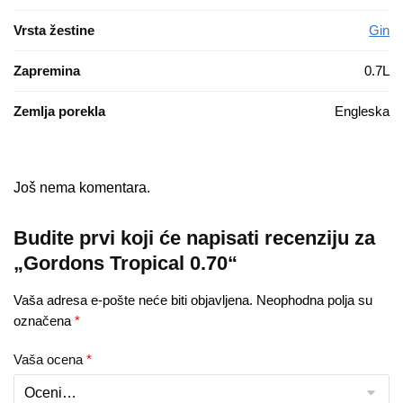
Vrsta žestine
Gin
Zapremina
0.7L
Zemlja porekla
Engleska
Još nema komentara.
Budite prvi koji će napisati recenziju za
„Gordons Tropical 0.70“
Vaša adresa e-pošte neće biti objavljena.
Neophodna polja su
označena
*
Vaša ocena
*