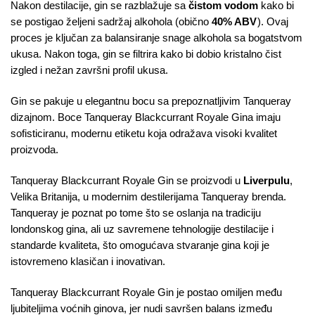
Nakon destilacije, gin se razblažuje sa
čistom vodom
kako bi
se postigao željeni sadržaj alkohola (obično
40% ABV
). Ovaj
proces je ključan za balansiranje snage alkohola sa bogatstvom
ukusa. Nakon toga, gin se filtrira kako bi dobio kristalno čist
izgled i nežan završni profil ukusa.
Gin se pakuje u elegantnu bocu sa prepoznatljivim Tanqueray
dizajnom. Boce Tanqueray Blackcurrant Royale Gina imaju
sofisticiranu, modernu etiketu koja odražava visoki kvalitet
proizvoda.
Tanqueray Blackcurrant Royale Gin se proizvodi u
Liverpulu
,
Velika Britanija, u modernim destilerijama Tanqueray brenda.
Tanqueray je poznat po tome što se oslanja na tradiciju
londonskog gina, ali uz savremene tehnologije destilacije i
standarde kvaliteta, što omogućava stvaranje gina koji je
istovremeno klasičan i inovativan.
Tanqueray Blackcurrant Royale Gin je postao omiljen među
ljubiteljima voćnih ginova, jer nudi savršen balans između