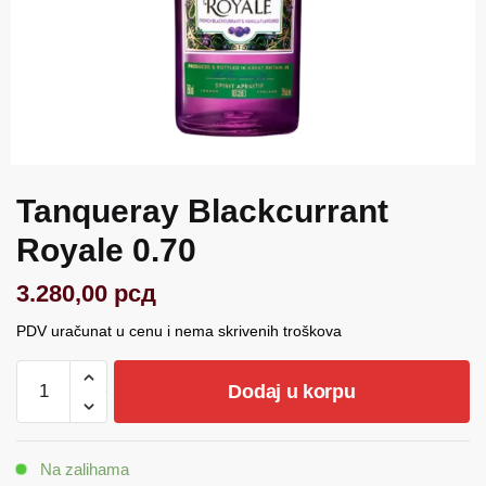
Tanqueray Blackcurrant
Royale 0.70
3.280,00
рсд
PDV uračunat u cenu i nema skrivenih troškova
Tanqueray
Dodaj u korpu
Blackcurrant
Royale
0.70
Na zalihama
količina