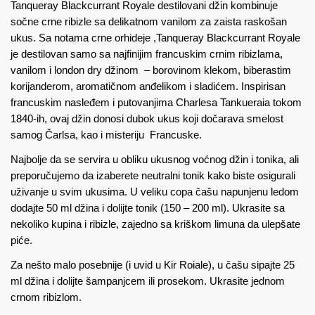
Tanqueray Blackcurrant Royale destilovani džin kombinuje
sočne crne ribizle sa delikatnom vanilom za zaista raskošan
ukus. Sa notama crne orhideje ,Tanqueray Blackcurrant Royale
je destilovan samo sa najfinijim francuskim crnim ribizlama,
vanilom i london dry džinom – borovinom klekom, biberastim
korijanderom, aromatičnom anđelikom i sladićem. Inspirisan
francuskim nasleđem i putovanjima Charlesa Tankueraia tokom
1840-ih, ovaj džin donosi dubok ukus koji dočarava smelost
samog Čarlsa, kao i misteriju Francuske.
Najbolje da se servira u obliku ukusnog voćnog džin i tonika, ali
preporučujemo da izaberete neutralni tonik kako biste osigurali
uživanje u svim ukusima. U veliku copa čašu napunjenu ledom
dodajte 50 ml džina i dolijte tonik (150 – 200 ml). Ukrasite sa
nekoliko kupina i ribizle, zajedno sa kriškom limuna da ulepšate
piće.
Za nešto malo posebnije (i uvid u Kir Roiale), u čašu sipajte 25
ml džina i dolijte šampanjcem ili prosekom. Ukrasite jednom
crnom ribizlom.