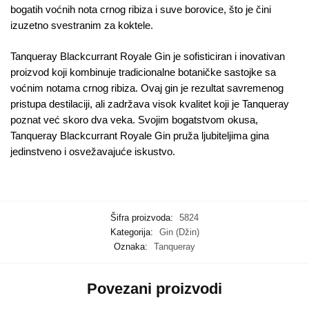
bogatih voćnih nota crnog ribiza i suve borovice, što je čini
izuzetno svestranim za koktele.
Tanqueray Blackcurrant Royale Gin je sofisticiran i inovativan
proizvod koji kombinuje tradicionalne botaničke sastojke sa
voćnim notama crnog ribiza. Ovaj gin je rezultat savremenog
pristupa destilaciji, ali zadržava visok kvalitet koji je Tanqueray
poznat već skoro dva veka. Svojim bogatstvom okusa,
Tanqueray Blackcurrant Royale Gin pruža ljubiteljima gina
jedinstveno i osvežavajuće iskustvo.
Šifra proizvoda:
5824
Kategorija:
Gin (Džin)
Oznaka:
Tanqueray
Povezani proizvodi