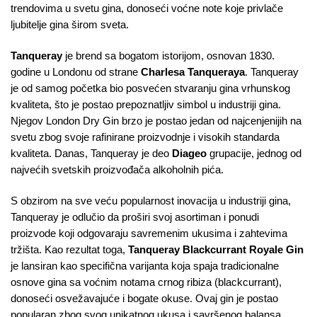
trendovima u svetu gina, donoseći voćne note koje privlače
ljubitelje gina širom sveta.
Tanqueray
je brend sa bogatom istorijom, osnovan 1830.
godine u Londonu od strane
Charlesa Tanqueraya
. Tanqueray
je od samog početka bio posvećen stvaranju gina vrhunskog
kvaliteta, što je postao prepoznatljiv simbol u industriji gina.
Njegov London Dry Gin brzo je postao jedan od najcenjenijih na
svetu zbog svoje rafinirane proizvodnje i visokih standarda
kvaliteta. Danas, Tanqueray je deo
Diageo
grupacije, jednog od
najvećih svetskih proizvođača alkoholnih pića.
S obzirom na sve veću popularnost inovacija u industriji gina,
Tanqueray je odlučio da proširi svoj asortiman i ponudi
proizvode koji odgovaraju savremenim ukusima i zahtevima
tržišta. Kao rezultat toga,
Tanqueray Blackcurrant Royale Gin
je lansiran kao specifična varijanta koja spaja tradicionalne
osnove gina sa voćnim notama crnog ribiza (blackcurrant),
donoseći osvežavajuće i bogate okuse. Ovaj gin je postao
popularan zbog svog unikatnog ukusa i savršenog balansa