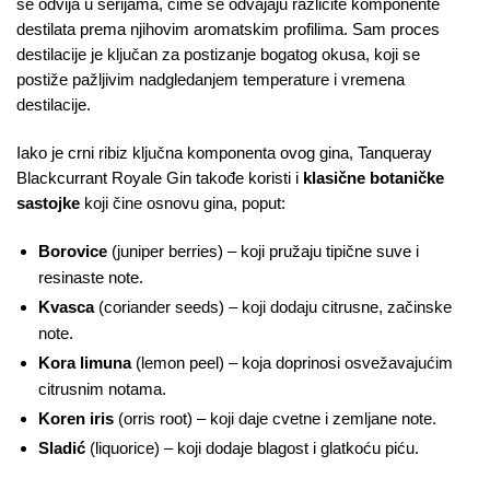
se odvija u serijama, čime se odvajaju različite komponente
destilata prema njihovim aromatskim profilima. Sam proces
destilacije je ključan za postizanje bogatog okusa, koji se
postiže pažljivim nadgledanjem temperature i vremena
destilacije.
Iako je crni ribiz ključna komponenta ovog gina, Tanqueray
Blackcurrant Royale Gin takođe koristi i
klasične botaničke
sastojke
koji čine osnovu gina, poput:
Borovice
(juniper berries) – koji pružaju tipične suve i
resinaste note.
Kvasca
(coriander seeds) – koji dodaju citrusne, začinske
note.
Kora limuna
(lemon peel) – koja doprinosi osvežavajućim
citrusnim notama.
Koren iris
(orris root) – koji daje cvetne i zemljane note.
Sladić
(liquorice) – koji dodaje blagost i glatkoću piću.