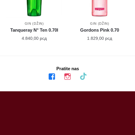
GIN (DŽIN)
GIN (DŽIN)
Tanqueray N° Ten 0.70l
Gordons Pink 0.70
4.840,00
рсд
1.829,00
рсд
Pratite nas
facebook
instagram
tiktok