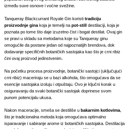
između suve osnove i voćne svežine.
Tanqueray Blackcurrant Royale Gin koristi
tradiciju
proizvodnje gina
koja je temelji na
pot-still
destilaciji, koja je
poznata po tome što daje izuzetno čist i bogat destilat. Ovaj gin
se pravi u skladu sa metodama koje su Tanqueray ginu
omogućile da postane jedan od najpoznatijih brendova, dok
dodavanje specifičnih botaničkih sastojaka kao što je crni ribiz
čini ovaj proizvod jedinstvenim.
Na početku procesa proizvodnje, botanički sastojci (uključujući
crni ribiz) maceriraju se u bazi alkohola, što omogućava da se
esencije sastojaka izoluju i otpuštaju. Ovo je ključni korak u
osiguravanju da svaki botanički sastojak doprinese svom
punom potencijalu ukusa.
Nakon maceracije, smeša se destiliše u
bakarnim kotlovima
,
što je tradicionalna metoda koja omogućava optimalno
isparavanje i sabiranje arome iz botaničkih sastojaka. Destilacija