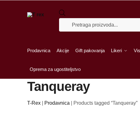
Skip to navigation
Skip to content
Products search
Prodavnica
Akcije
Gift pakovanja
Likeri
Vis
Oprema za ugostiteljstvo
Tanqueray
T-Rex
|
Prodavnica
|
Products tagged “Tanqueray”