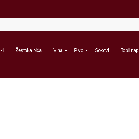
ki
Žestoka pića
Vina
Pivo
Sokovi
Topli napi