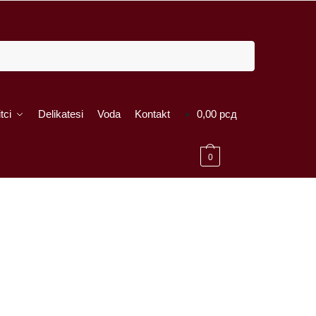
tci
Delikatesi
Voda
Kontakt
0,00
рсд
0