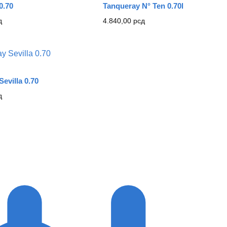
0.70
Tanqueray N° Ten 0.70l
д
4.840,00
рсд
evilla 0.70
д