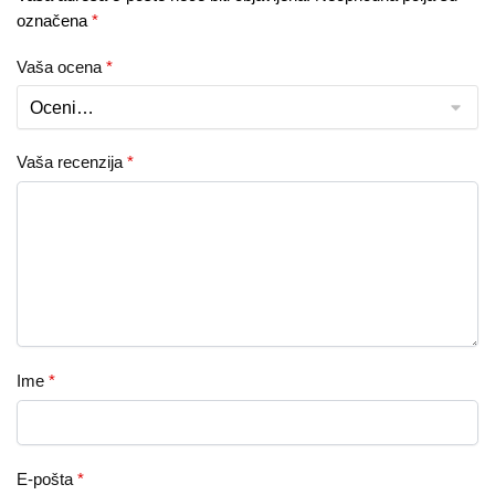
označena
*
Vaša ocena
*
Vaša recenzija
*
Ime
*
E-pošta
*