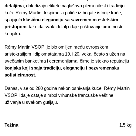
detaljima
, dok dizajn etikete naglašava plemenitost i tradiciju
kuće Rémy Martin. Inspiracija potiče iz bogate istorije kuće,
spajajući
klasičnu eleganciju sa savremenim estetskim
pristupom
, tako da svaki detalj odaje poštovanje umetnosti
konjaka.
Rémy Martin VSOP je bio omiljen među evropskom
aristokratijom i diplomatatama 19. i 20. veka, često služen na
svečanim banketima i ceremonijama, čime je stekao reputaciju
konjaka koji spaja tradiciju, eleganciju i bezvremensku
sofisticiranost
.
Danas, više od 280 godina nakon osnivanja kuće, Rémy Martin
VSOP i dalje ostaje simbol vrhunske francuske veštine i
uživanja u svakom gutljaju.
Težina
1,5 kg