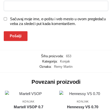
Sačuvaj moje ime, e-poštu i veb mesto u ovom pregledaču
veba za sledeći put kada komentarišem.
Šifra proizvoda:
653
Kategorija:
Konjak
Oznaka:
Remy Martin
Povezani proizvodi
KONJAK
KONJAK
Martell VSOP 0.7
Hennessy VS 0.70