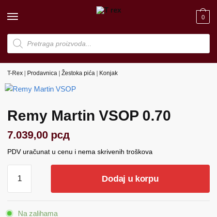
Skip
Skip
to
to
0
navigation
content
Products
search
T-Rex
|
Prodavnica
|
Žestoka pića
|
Konjak
Remy Martin VSOP 0.70
7.039,00
рсд
PDV uračunat u cenu i nema skrivenih troškova
Remy
Dodaj u korpu
Martin
VSOP
0.70
Na zalihama
količina