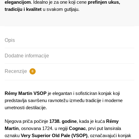
elegancijom
. Idealno je za one koji cene
prefinjen ukus,
tradiciju i kvalitet
u svakom gutljaju.
Opis
Dodatne informacije
Recenzije
0
Rémy Martin VSOP
je elegantan i sofisticiran konjak koji
predstavlja savršenu ravnotežu između tradicije i moderne
umetnosti destilacije.
Njegova priča počinje
1738. godine
, kada je kuća
Rémy
Martin
, osnovana 1724. u regiji
Cognac
, prvi put lansirala
oznaku
Very Superior Old Pale (VSOP)
, označavajući konjak