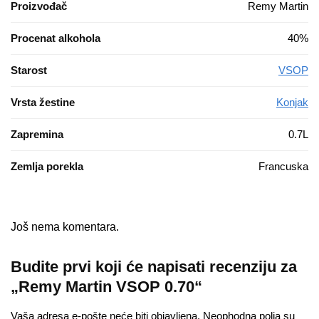
Proizvođač
Remy Martin
Procenat alkohola
40%
Starost
VSOP
Vrsta žestine
Konjak
Zapremina
0.7L
Zemlja porekla
Francuska
Još nema komentara.
Budite prvi koji će napisati recenziju za
„Remy Martin VSOP 0.70“
Vaša adresa e-pošte neće biti objavljena.
Neophodna polja su