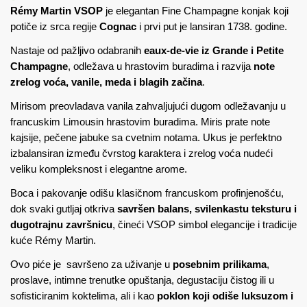
Rémy Martin VSOP
je elegantan Fine Champagne konjak koji
potiče iz srca regije
Cognac
i prvi put je lansiran 1738. godine.
Nastaje od pažljivo odabranih
eaux-de-vie iz Grande i Petite
Champagne
, odležava u hrastovim buradima i razvija
note
zrelog voća, vanile, meda i blagih začina
.
Mirisom preovladava vanila zahvaljujući dugom odležavanju u
francuskim Limousin hrastovim buradima. Miris prate note
kajsije, pečene jabuke sa cvetnim notama. Ukus je perfektno
izbalansiran između čvrstog karaktera i zrelog voća nudeći
veliku kompleksnost i elegantne arome.
Boca i pakovanje odišu klasičnom francuskom profinjenošću,
dok svaki gutljaj otkriva
savršen balans, svilenkastu teksturu i
dugotrajnu završnicu
, čineći VSOP simbol elegancije i tradicije
kuće Rémy Martin.
Ovo piće je savršeno za uživanje u
posebnim prilikama
,
proslave, intimne trenutke opuštanja, degustaciju čistog ili u
sofisticiranim koktelima, ali i kao
poklon koji odiše luksuzom i