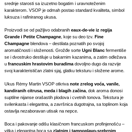
srednje starosti sa izuzetno bogatim i uravnoteženim
karakterom. VSOP je odmah postao standard kvaliteta, simbol
luksuza i rafiniranog ukusa.
Proizvodi se od pažljivo odabranih
eaux-de-vie iz regija
Grande i Petite Champagne
, koje su deo tzv.
Fine
Champagne
blendova – destilata poznatih po svojoj
aromatičnosti i složenosti. Grožđe sorte
Ugni Blanc
fermentiše
se i dvostruko destiluje u bakarnim kazanima, a zatim odležava
u
francuskim hrastovim buradima
dovoljno dugo da razvije
svoj karakterističan zlatni sjaj, glatku teksturu i složene arome.
Ukus Rémy Martin VSOP otkriva
note zrelog voća, vanile,
kandiranih citrusa, meda i blagih začina
, dok aroma donosi
suptilne nijanse orašastih plodova i cvetnih tonova. Tekstura je
svilenkasta i elegantna, a završnica dugotrajna, sa toplinom koja
ostavlja nezaboravan utisak na nepce.
Boca i pakovanje odišu klasičnom francuskom profinjenošću –
vitka i elegantna boca sa
zlatnim i tamnoplavo-srebrnim