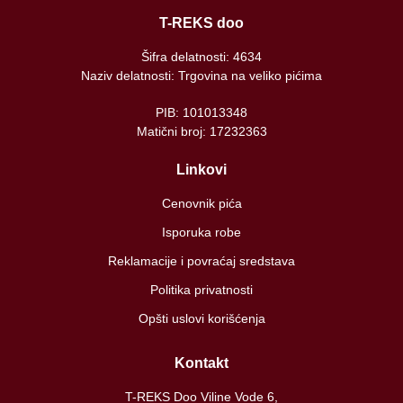
T-REKS doo
Šifra delatnosti: 4634
Naziv delatnosti: Trgovina na veliko pićima
PIB: 101013348
Matični broj: 17232363
Linkovi
Cenovnik pića
Isporuka robe
Reklamacije i povraćaj sredstava
Politika privatnosti
Opšti uslovi korišćenja
Kontakt
T-REKS Doo Viline Vode 6,