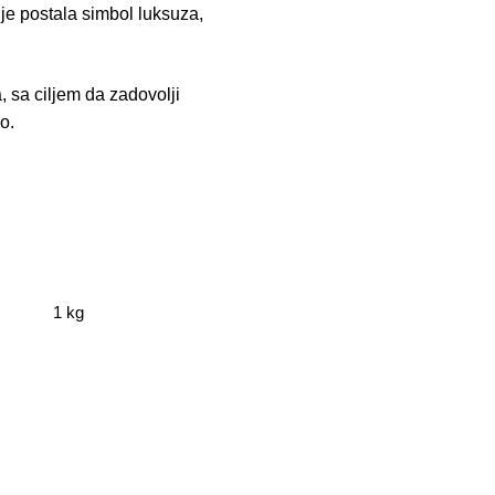
 je postala simbol luksuza,
, sa ciljem da zadovolji
o.
1 kg