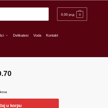
0,00
рсд
0
tci
Delikatesi
Voda
Kontakt
0.70
škova
daj u korpu