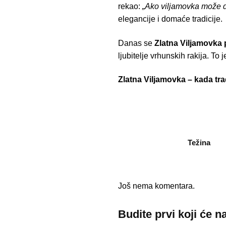
rekao:
„Ako viljamovka može da
elegancije i domaće tradicije.
Danas se
Zlatna Viljamovka 
ljubitelje vrhunskih rakija. T
Zlatna Viljamovka – kada tra
Težina
Još nema komentara.
Budite prvi koji će n