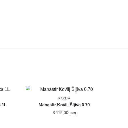
RAKIJA
a 1L
Manastir Kovilj Šljiva 0.70
3.119,00
рсд