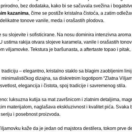
e prirodno, bez dodataka, kako bi se sačuvala svežina i bogatst
rnim kazanima
, čime se postiže kristalna čistoća, a zatim odle
 delikatne tonove vanile, meda i orašastih plodova.
su slojevite i sofisticirane. Na nosu dominira intenzivna aroma
ustima rakija otvara slojeve karamela, vanile i orašastih tonov
 viljamovke. Tekstura je baršunasta, a aftertaste topao i pitak
tradiciju – elegantno, kristalno staklo sa blagim zaobljenim lin
, minimalističkog dizajna, sa diskretnim logotipom “Zlatna Viljam
vetlost, elegancija i čistota, spoj tradicije i savremenog stila.
jeno: luksuzna kutija sa mat završnicom i zlatnim detaljima, ma
 materijalom, naglašava ekskluzivnost i kvalitet pića. Svaka 
seriju i posebnost proizvoda.
ljamovku kaže da je jedan od majstora destilera, tokom prve de