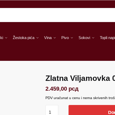
ki
Žestoka pića
Vina
Pivo
Sokovi
Topli napi
Zlatna Viljamovka 
2.459,00
рсд
PDV uračunat u cenu i nema skrivenih tro
Zlatna
Do
Viljamovka