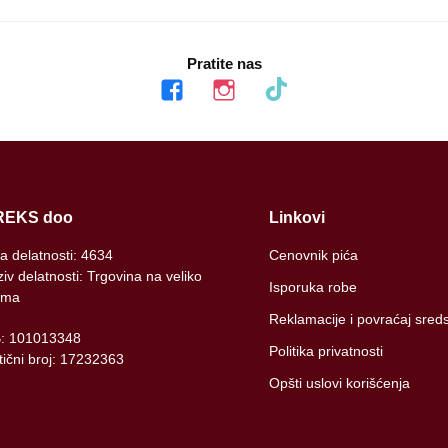
Pratite nas
facebook
instagram
tiktok
REKS doo
Linkovi
ra delatnosti: 4634
Cenovnik pića
iv delatnosti: Trgovina na veliko
Isporuka robe
ima
Reklamacije i povraćaj sred
B: 101013348
Politika privatnosti
ični broj: 17232363
Opšti uslovi korišćenja