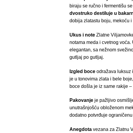
biraju se ručno i fermentišu s
dvostruko destiluje u baka
dobija zlatastu boju, mekoću i
Ukus i note
Zlatne Viljamovke 
notama meda i cvetnog voća. U 
elegantan, sa nežnom svežinom
gutljaj po gutljaj.
Izgled boce
odražava luksuz i 
je u tonovima zlata i bele boje
boce došla je iz same rakije – s
Pakovanje
je pažljivo osmišl
unutrašnjošću obloženom mekim
dodatno potvrđuje ograničenu 
Anegdota
vezana za Zlatnu Vi