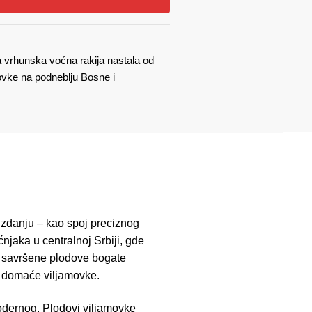
a vrhunska voćna rakija nastala od
ovke na podneblju Bosne i
 izdanju – kao spoj preciznog
njaka u centralnoj Srbiji, gde
i savršene plodove bogate
om domaće viljamovke.
modernog. Plodovi viljamovke