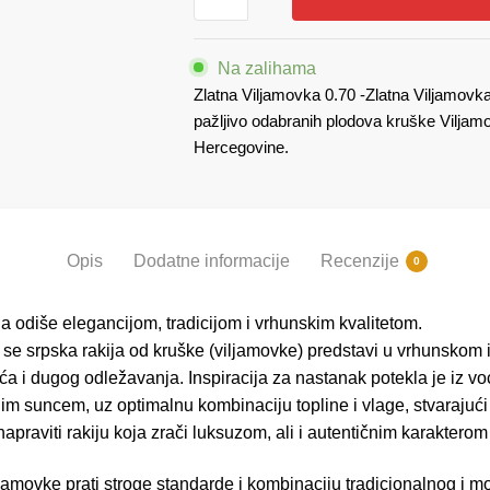
0.70
količina
Na zalihama
Zlatna Viljamovka 0.70 -Zlatna Viljamovk
pažljivo odabranih plodova kruške Viljam
Hercegovine.
Opis
Dodatne informacije
Recenzije
0
ja odiše elegancijom, tradicijom i vrhunskim kvalitetom.
a se srpska rakija od kruške (viljamovke) predstavi u vrhunskom
a i dugog odležavanja. Inspiracija za nastanak potekla je iz voć
im suncem, uz optimalnu kombinaciju topline i vlage, stvarajuć
napraviti rakiju koja zrači luksuzom, ali i autentičnim karakter
jamovke prati stroge standarde i kombinaciju tradicionalnog i 