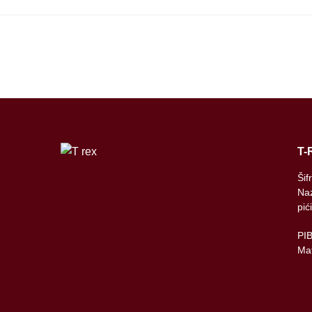
T-
Šif
Naz
pić
PI
Mat