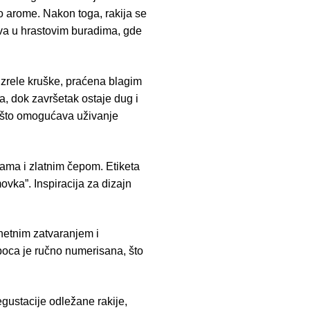
vo arome. Nakon toga, rakija se
žava u hrastovim buradima, gde
 zrele kruške, praćena blagim
a, dok završetak ostaje dug i
, što omogućava uživanje
ijama i zlatnim čepom. Etiketa
ovka”. Inspiracija za dizajn
gnetnim zatvaranjem i
boca je ručno numerisana, što
gustacije odležane rakije,