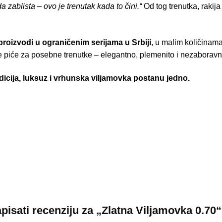
 zablista – ovo je trenutak kada to čini.“
Od tog trenutka, rakija
proizvodi u ograničenim serijama u Srbiji
, u malim količinama
o je piće za posebne trenutke – elegantno, plemenito i nezaboravn
dicija, luksuz i vrhunska viljamovka postanu jedno.
apisati recenziju za „Zlatna Viljamovka 0.70“