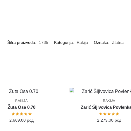
Šifra proizvoda:
1735
Kategorija:
Rakija
Oznaka:
Zlatna
RAKIJA
RAKIJA
Žuta Osa 0.70
Zarić Šljivovica Povlenk
2.669,00
рсд
2.279,00
рсд