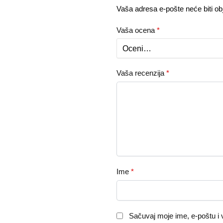
Vaša adresa e-pošte neće biti obj
Vaša ocena
*
Vaša recenzija
*
Ime
*
Sačuvaj moje ime, e-poštu i