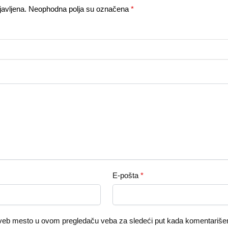
avljena.
Neophodna polja su označena
*
E-pošta
*
 veb mesto u ovom pregledaču veba za sledeći put kada komentariš