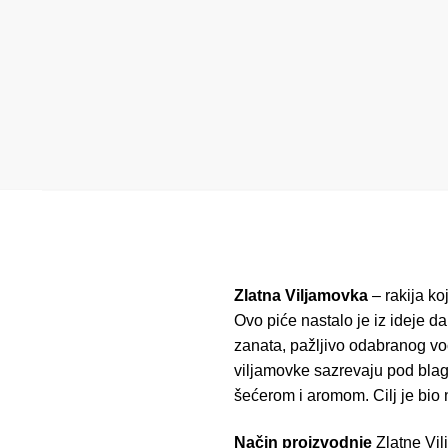
Zlatna Viljamovka
– rakija ko
Ovo piće nastalo je iz ideje d
zanata, pažljivo odabranog voć
viljamovke sazrevaju pod blag
šećerom i aromom. Cilj je bio 
Način proizvodnje
Zlatne Vil