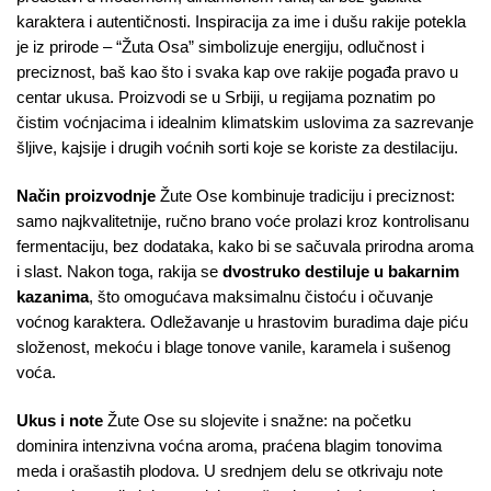
karaktera i autentičnosti. Inspiracija za ime i dušu rakije potekla
je iz prirode – “Žuta Osa” simbolizuje energiju, odlučnost i
preciznost, baš kao što i svaka kap ove rakije pogađa pravo u
centar ukusa. Proizvodi se u Srbiji, u regijama poznatim po
čistim voćnjacima i idealnim klimatskim uslovima za sazrevanje
šljive, kajsije i drugih voćnih sorti koje se koriste za destilaciju.
Način proizvodnje
Žute Ose kombinuje tradiciju i preciznost:
samo najkvalitetnije, ručno brano voće prolazi kroz kontrolisanu
fermentaciju, bez dodataka, kako bi se sačuvala prirodna aroma
i slast. Nakon toga, rakija se
dvostruko destiluje u bakarnim
kazanima
, što omogućava maksimalnu čistoću i očuvanje
voćnog karaktera. Odležavanje u hrastovim buradima daje piću
složenost, mekoću i blage tonove vanile, karamela i sušenog
voća.
Ukus i note
Žute Ose su slojevite i snažne: na početku
dominira intenzivna voćna aroma, praćena blagim tonovima
meda i orašastih plodova. U srednjem delu se otkrivaju note