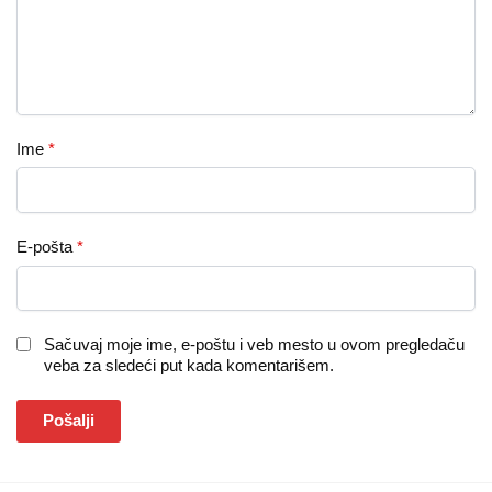
Ime
*
E-pošta
*
Sačuvaj moje ime, e-poštu i veb mesto u ovom pregledaču
veba za sledeći put kada komentarišem.