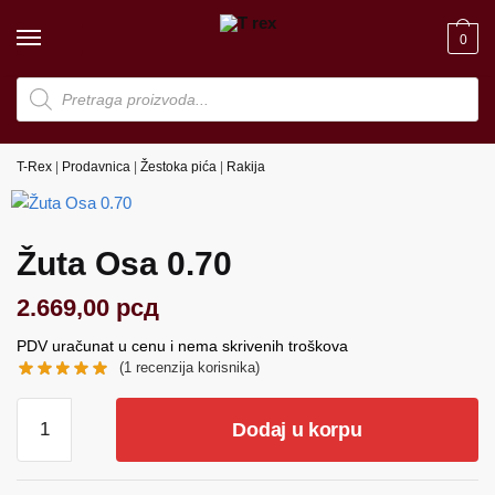
Skip
Skip
to
to
0
navigation
content
Products
search
T-Rex
|
Prodavnica
|
Žestoka pića
|
Rakija
Žuta Osa 0.70
2.669,00
рсд
PDV uračunat u cenu i nema skrivenih troškova
(
1
recenzija korisnika)
Žuta
Dodaj u korpu
Osa
0.70
količina