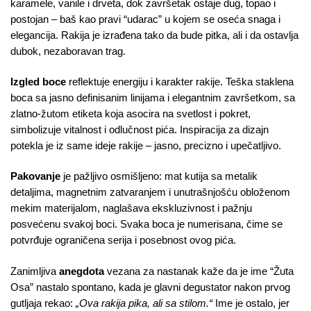
karamele, vanile i drveta, dok završetak ostaje dug, topao i
postojan – baš kao pravi “udarac” u kojem se oseća snaga i
elegancija. Rakija je izrađena tako da bude pitka, ali i da ostavlja
dubok, nezaboravan trag.
Izgled boce
reflektuje energiju i karakter rakije. Teška staklena
boca sa jasno definisanim linijama i elegantnim završetkom, sa
zlatno-žutom etiketa koja asocira na svetlost i pokret,
simbolizuje vitalnost i odlučnost pića. Inspiracija za dizajn
potekla je iz same ideje rakije – jasno, precizno i upečatljivo.
Pakovanje
je pažljivo osmišljeno: mat kutija sa metalik
detaljima, magnetnim zatvaranjem i unutrašnjošću obloženom
mekim materijalom, naglašava ekskluzivnost i pažnju
posvećenu svakoj boci. Svaka boca je numerisana, čime se
potvrđuje ograničena serija i posebnost ovog pića.
Zanimljiva
anegdota
vezana za nastanak kaže da je ime “Žuta
Osa” nastalo spontano, kada je glavni degustator nakon prvog
gutljaja rekao:
„Ova rakija pika, ali sa stilom.“
Ime je ostalo, jer