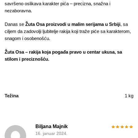
savršeno oslikava karakter pića – precizna, snažna i
nezaboravna.
Danas se
Žuta Osa proizvodi u malim serijama u Srbiji
, sa
ciljem da zadovolji ljubitelje rakija koji traže piće sa karakterom,
snagom i osobenošću.
Žuta Osa – rakija koja pogađa pravo u centar ukusa, sa
stilom i preciznošću.
Težina
1 kg
Biljana Majnik
16. januar 2024.