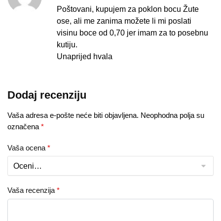
Poštovani, kupujem za poklon bocu Žute
ose, ali me zanima možete li mi poslati
visinu boce od 0,70 jer imam za to posebnu
kutiju.
Unaprijed hvala
Dodaj recenziju
Vaša adresa e-pošte neće biti objavljena.
Neophodna polja su
označena
*
Vaša ocena
*
Vaša recenzija
*