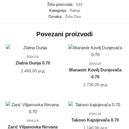
Šifra proizvoda:
533
Kategorija:
Rakija
Oznaka:
Žuta Osa
Povezani proizvodi
RAKIJA
Zlatna Dunja 0.70
RAKIJA
Manastir Kovilj Dunjevača
2.469,00
рсд
0.70
2.730,00
рсд
RAKIJA
Takovo Kajsijevača 0.70
RAKIJA
Zarić Viljamovka Nirvana
1.140,00
рсд