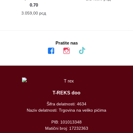
0.70
3.059,00
рсд
Pratite nas
facebook
instagram
tiktok
T-REKS doo
Šifra delatnosti: 4634
Naziv delatnosti: Trgovina na veliko pićima
PIB: 101013348
Matični broj: 17232363