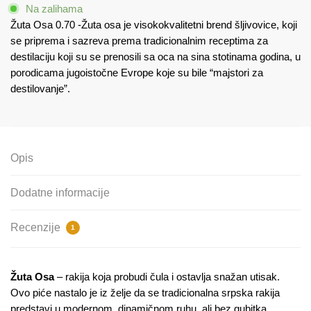
Na zalihama
Žuta Osa 0.70 -Žuta osa je visokokvalitetni brend šljivovice, koji
se priprema i sazreva prema tradicionalnim receptima za
destilaciju koji su se prenosili sa oca na sina stotinama godina, u
porodicama jugoistočne Evrope koje su bile “majstori za
destilovanje”.
Opis
Dodatne informacije
Recenzije
1
Žuta Osa
– rakija koja probudi čula i ostavlja snažan utisak.
Ovo piće nastalo je iz želje da se tradicionalna srpska rakija
predstavi u modernom, dinamičnom ruhu, ali bez gubitka