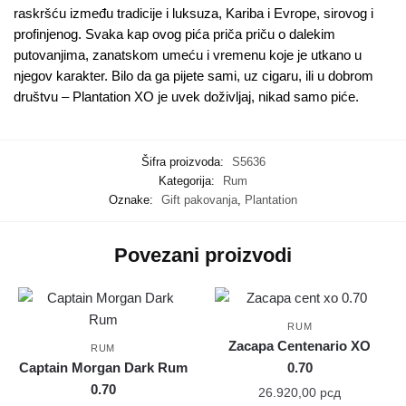
raskršću između tradicije i luksuza, Kariba i Evrope, sirovog i
profinjenog. Svaka kap ovog pića priča priču o dalekim
putovanjima, zanatskom umeću i vremenu koje je utkano u
njegov karakter. Bilo da ga pijete sami, uz cigaru, ili u dobrom
društvu – Plantation XO je uvek doživljaj, nikad samo piće.
Šifra proizvoda:
S5636
Kategorija:
Rum
Oznake:
Gift pakovanja
,
Plantation
Povezani proizvodi
RUM
Zacapa Centenario XO
RUM
Captain Morgan Dark Rum
0.70
0.70
26.920,00
рсд