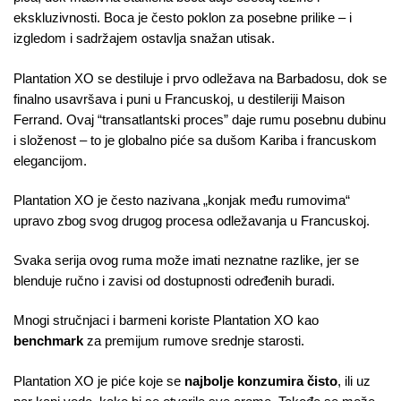
ekskluzivnosti. Boca je često poklon za posebne prilike – i
izgledom i sadržajem ostavlja snažan utisak.
Plantation XO se destiluje i prvo odležava na Barbadosu, dok se
finalno usavršava i puni u Francuskoj, u destileriji Maison
Ferrand. Ovaj “transatlantski proces” daje rumu posebnu dubinu
i složenost – to je globalno piće sa dušom Kariba i francuskom
elegancijom.
Plantation XO je često nazivana „konjak među rumovima“
upravo zbog svog drugog procesa odležavanja u Francuskoj.
Svaka serija ovog ruma može imati neznatne razlike, jer se
blenduje ručno i zavisi od dostupnosti određenih buradi.
Mnogi stručnjaci i barmeni koriste Plantation XO kao
benchmark
za premijum rumove srednje starosti.
Plantation XO je piće koje se
najbolje konzumira čisto
, ili uz