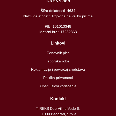
T-REKS doo
Šifra delatnosti: 4634
Naziv delatnosti: Trgovina na veliko pićima
PIB: 101013348
Matični broj: 17232363
Linkovi
Cenovnik pića
Isporuka robe
Reklamacije i povraćaj sredstava
Politika privatnosti
Opšti uslovi korišćenja
Kontakt
T-REKS Doo Viline Vode 6,
11000 Beograd, Srbija