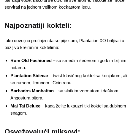
par kapi vode, kako bi se otvorile sve arome. Takođe se može
servirati na jednom velikom kockastom ledu.
Najpoznatiji kokteli:
Iako dovoljno profinjen da se pije sam, Plantation XO briljira i u
pažljivo kreiranim koktelima:
Rum Old Fashioned
– sa smeđim šećerom i gorkim biljnim
notama.
Plantation Sidecar
– twist klasičnog koktel sa konjakom, ali
sa rumom, limunom i Cointreau.
Barbados Manhattan
– sa slatkim vermutom i daškom
Angostura bitera.
Mai Tai Deluxe
– kada želite luksuzni tiki koktel sa dubinom i
snagom.
Osvežavajući miksovi: