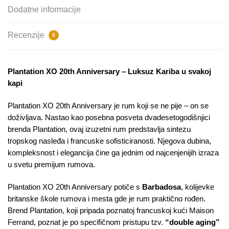
Dodatne informacije
Recenzije
0
Plantation XO 20th Anniversary – Luksuz Kariba u svakoj
kapi
Plantation XO 20th Anniversary je rum koji se ne pije – on se
doživljava. Nastao kao posebna posveta dvadesetogodišnjici
brenda Plantation, ovaj izuzetni rum predstavlja sintezu
tropskog nasleđa i francuske sofisticiranosti. Njegova dubina,
kompleksnost i elegancija čine ga jednim od najcenjenijih izraza
u svetu premijum rumova.
Plantation XO 20th Anniversary potiče s
Barbadosa
, kolijevke
britanske škole rumova i mesta gde je rum praktično rođen.
Brend Plantation, koji pripada poznatoj francuskoj kući Maison
Ferrand, poznat je po specifičnom pristupu tzv.
“double aging”