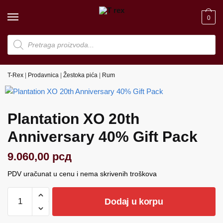
Skip
Skip
to
to
0
navigation
content
Products
search
T-Rex
|
Prodavnica
|
Žestoka pića
|
Rum
Plantation XO 20th
Anniversary 40% Gift Pack
9.060,00
рсд
PDV uračunat u cenu i nema skrivenih troškova
Plantation
Dodaj u korpu
XO
20th