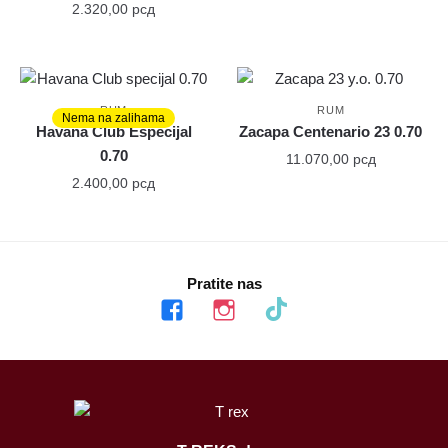
2.320,00
рсд
RUM
RUM
Nema na zalihama
Havana Club Especijal
Zacapa Centenario 23 0.70
0.70
11.070,00
рсд
2.400,00
рсд
Pratite nas
facebook
instagram
tiktok