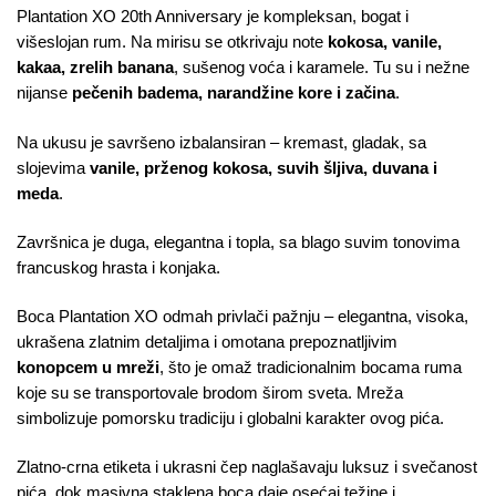
Plantation XO 20th Anniversary je kompleksan, bogat i
višeslojan rum. Na mirisu se otkrivaju note
kokosa, vanile,
kakaa, zrelih banana
, sušenog voća i karamele. Tu su i nežne
nijanse
pečenih badema, narandžine kore i začina
.
Na ukusu je savršeno izbalansiran – kremast, gladak, sa
slojevima
vanile, prženog kokosa, suvih šljiva, duvana i
meda
.
Završnica je duga, elegantna i topla, sa blago suvim tonovima
francuskog hrasta i konjaka.
Boca Plantation XO odmah privlači pažnju – elegantna, visoka,
ukrašena zlatnim detaljima i omotana prepoznatljivim
konopcem u mreži
, što je omaž tradicionalnim bocama ruma
koje su se transportovale brodom širom sveta. Mreža
simbolizuje pomorsku tradiciju i globalni karakter ovog pića.
Zlatno-crna etiketa i ukrasni čep naglašavaju luksuz i svečanost
pića, dok masivna staklena boca daje osećaj težine i