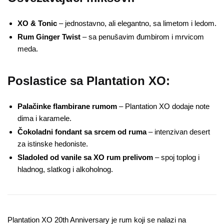
XO & Tonic
– jednostavno, ali elegantno, sa limetom i ledom.
Rum Ginger Twist
– sa penušavim đumbirom i mrvicom
meda.
Poslastice sa Plantation XO:
Palačinke flambirane rumom
– Plantation XO dodaje note
dima i karamele.
Čokoladni fondant sa srcem od ruma
– intenzivan desert
za istinske hedoniste.
Sladoled od vanile sa XO rum prelivom
– spoj toplog i
hladnog, slatkog i alkoholnog.
Plantation XO 20th Anniversary je rum koji se nalazi na