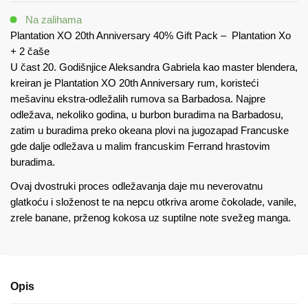
Anniversary
Na zalihama
40%
Plantation XO 20th Anniversary 40% Gift Pack – Plantation Xo
Gift
+ 2 čaše
Pack
U čast 20. Godišnjice Aleksandra Gabriela kao master blendera,
količina
kreiran je Plantation XO 20th Anniversary rum, koristeći
mešavinu ekstra-odležalih rumova sa Barbadosa. Najpre
odležava, nekoliko godina, u burbon buradima na Barbadosu,
zatim u buradima preko okeana plovi na jugozapad Francuske
gde dalje odležava u malim francuskim Ferrand hrastovim
buradima.
Ovaj dvostruki proces odležavanja daje mu neverovatnu
glatkoću i složenost te na nepcu otkriva arome čokolade, vanile,
zrele banane, prženog kokosa uz suptilne note svežeg manga.
Opis