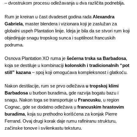
– dvostrukom procesu odležavanja u dva različita podneblja.
Rum je kreiran u čast dvadeset godina rada
Alexandra
Gabriela
, master blendera i vizionara koji je zaslužan za
globalni uspeh Plantation linije. Ideja je bila da se stvori rum koji
objedinjuje snagu tropskog sunca i suptilnost francuskih
podruma.
Osnova Plantation XO ruma je
šećerna trska sa Barbadosa
,
koja se destiluje u kombinaciji
kolonskih i tradicionalnih “pot
still” kazana
– spoj koji omogućava kompleksnost i glatkoću.
Nakon destilacije, rum se prvo odležava
u tropskoj klimi
Barbadosa
u burbon buradima, gde razvija bogatu bazu i
snagu. Nakon toga se transportuje u
Francusku
, u region
Cognac, gde se dodatno odležava u
francuskim hrastovim
buradima
, koja su prethodno korišćena za konjak Pierre
Ferrand. Ovaj drugi korak daje rumu rafiniranu strukturu,
začinske tonove i svilenkastu teksturu.