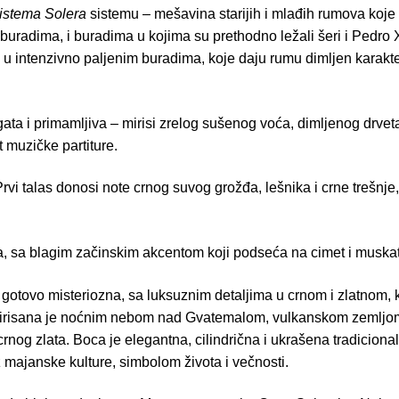
istema Solera
sistemu – mešavina starijih i mlađih rumova koje
buradima, i buradima u kojima su prethodno ležali šeri i Pedr
 u intenzivno paljenim buradima, koje daju rumu dimljen karakter
ta i primamljiva – mirisi zrelog sušenog voća, dimljenog drvet
t muzičke partiture.
Prvi talas donosi note crnog suvog grožđa, lešnika i crne trešnje
a, sa blagim začinskim akcentom koji podseća na cimet i muskat
otovo misteriozna, sa luksuznim detaljima u crnom i zlatnom, 
irisana je noćnim nebom nad Gvatemalom, vulkanskom zemljo
crnog zlata. Boca je elegantna, cilindrična i ukrašena tradicion
 majanske kulture, simbolom života i večnosti.