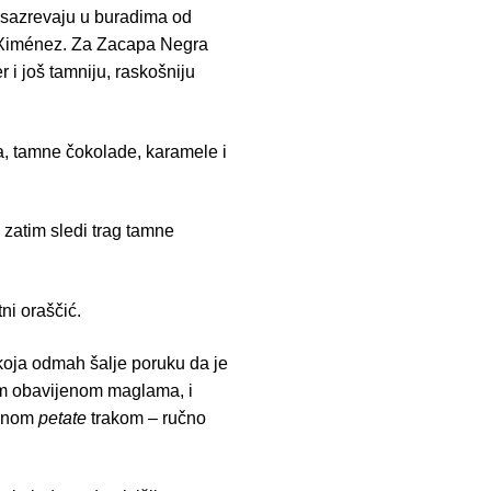
 sazrevaju u buradima od
o Ximénez. Za Zacapa Negra
 i još tamniju, raskošniju
a, tamne čokolade, karamele i
, zatim sledi trag tamne
ni oraščić.
koja odmah šalje poruku da je
m obavijenom maglama, i
alnom
petate
trakom – ručno