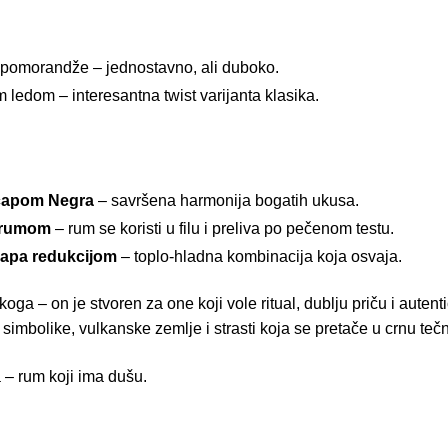
 pomorandže – jednostavno, ali duboko.
ledom – interesantna twist varijanta klasika.
acapom Negra
– savršena harmonija bogatih ukusa.
a rumom
– rum se koristi u filu i preliva po pečenom testu.
capa redukcijom
– toplo-hladna kombinacija koja osvaja.
a – on je stvoren za one koji vole ritual, dublju priču i autenti
e simbolike, vulkanske zemlje i strasti koja se pretače u crnu te
a – rum koji ima dušu.