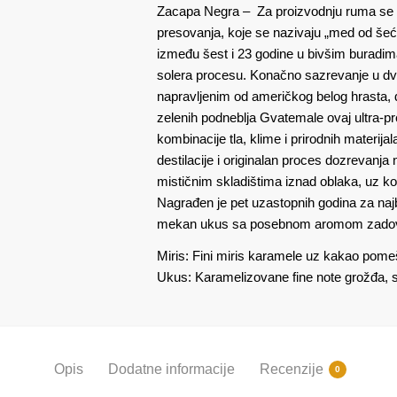
Zacapa Negra – Za proizvodnju ruma se 
presovanja, koje se nazivaju „med od šeće
između šest i 23 godine u bivšim buradima
solera procesu. Konačno sazrevanje u dv
napravljenim od američkog belog hrasta,
zelenih podneblja Gvatemale ovaj ultra-p
kombinacije tla, klime i prirodnih materija
destilacije i originalan proces dozrevanj
mističnim skladištima iznad oblaka, uz k
Nagrađen je pet uzastopnih godina za najb
mekan ukus sa posebnom aromom zadovo
Miris: Fini miris karamele uz kakao po
Ukus: Karamelizovane fine note grožđa, s
Opis
Dodatne informacije
Recenzije
0