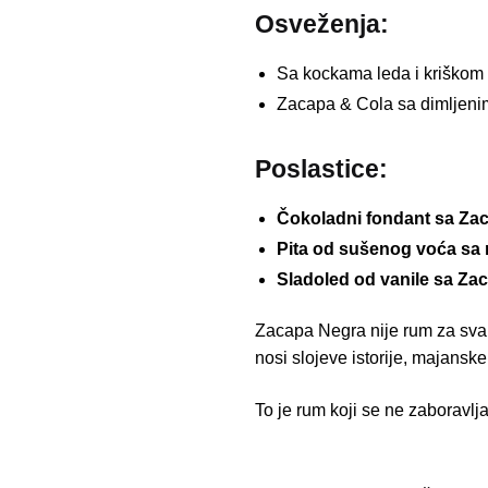
Osveženja:
Sa kockama leda i kriškom
Zacapa & Cola sa dimljenim 
Poslastice:
Čokoladni fondant sa Z
Pita od sušenog voća s
Sladoled od vanile sa Za
Zacapa Negra nije rum za svakog
nosi slojeve istorije, majansk
To je rum koji se ne zaboravlj