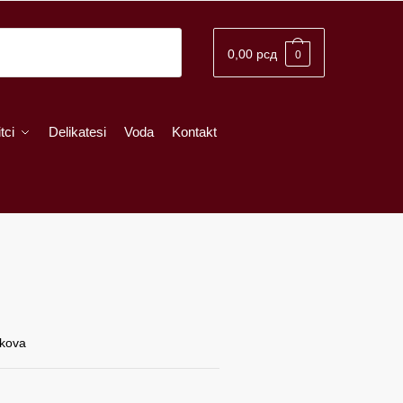
0,00
рсд
0
tci
Delikatesi
Voda
Kontakt
škova