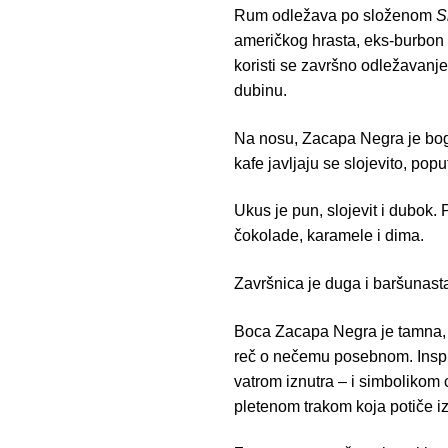
Rum odležava po složenom
S
američkog hrasta, eks-burbon 
koristi se završno odležavanje
dubinu.
Na nosu, Zacapa Negra je boga
kafe javljaju se slojevito, popu
Ukus je pun, slojevit i dubok. 
čokolade, karamele i dima.
Završnica je duga i baršunast
Boca Zacapa Negra je tamna, g
reč o nečemu posebnom. Insp
vatrom iznutra – i simbolikom 
pletenom trakom koja potiče iz