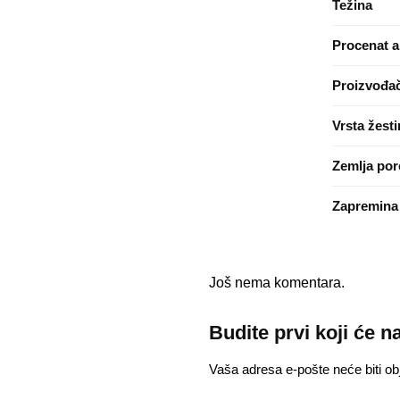
Težina
Procenat a
Proizvođa
Vrsta žest
Zemlja por
Zapremina
Još nema komentara.
Budite prvi koji će n
Vaša adresa e-pošte neće biti obj