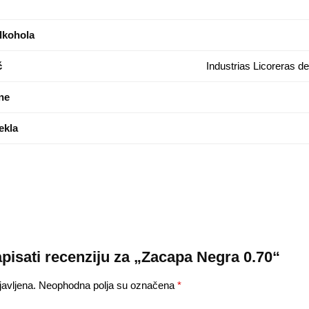
lkohola
č
Industrias Licoreras 
ine
ekla
apisati recenziju za „Zacapa Negra 0.70“
avljena.
Neophodna polja su označena
*