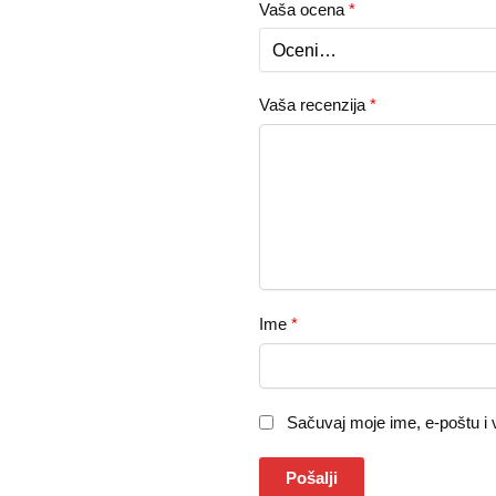
Vaša ocena
*
Vaša recenzija
*
Ime
*
Sačuvaj moje ime, e-poštu i