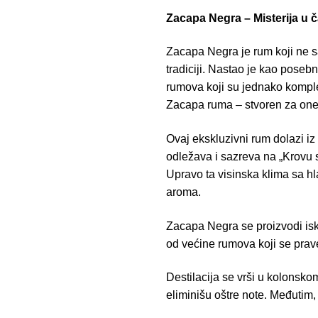
Zacapa Negra – Misterija u č
Zacapa Negra je rum koji ne s
tradiciji. Nastao je kao poseb
rumova koji su jednako komplek
Zacapa ruma – stvoren za one k
Ovaj ekskluzivni rum dolazi iz
odležava i sazreva na „Krovu 
Upravo ta visinska klima sa h
aroma.
Zacapa Negra se proizvodi is
od većine rumova koji se prave 
Destilacija se vrši u kolonsk
eliminišu oštre note. Međutim