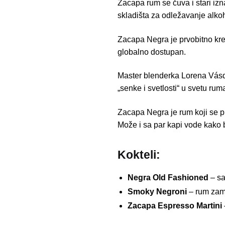
Zacapa rum se čuva i stari iz
skladišta za odležavanje alko
Zacapa Negra je prvobitno krei
globalno dostupan.
Master blenderka Lorena Vásque
„senke i svetlosti“ u svetu rum
Zacapa Negra je rum koji se pi
Može i sa par kapi vode kako b
Kokteli:
Negra Old Fashioned
– sa
Smoky Negroni
– rum zame
Zacapa Espresso Martini