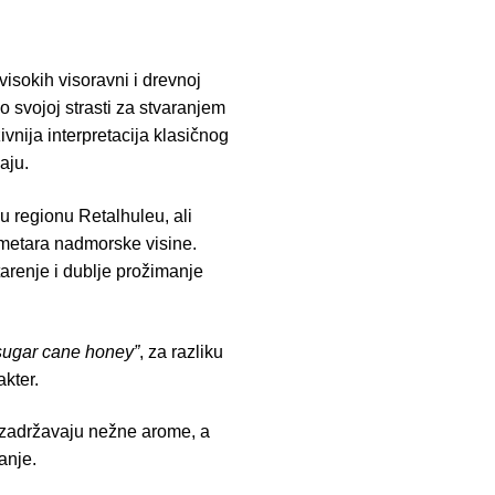
isokih visoravni i drevnoj
o svojoj strasti za stvaranjem
vnija interpretacija klasičnog
aju.
u regionu Retalhuleu, ali
 metara nadmorske visine.
arenje i dublje prožimanje
 sugar cane honey”
, za razliku
akter.
e zadržavaju nežne arome, a
anje.