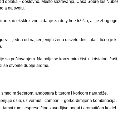
nad oblaka – doslovno. Mesto sazrevanja, Casa Sobre las Nubes,
hola na svetu.
ran kao ekskluzivno izdanje za duty free tržišta, ali je zbog o
z – jedna od najcenjenijih žena u svetu destilata – lično je kre
a.
je sa poštovanjem. Najbolje se konzumira čist, u kristalnoj čaš
i se otvorile dublje arome.
 smeđim šećerom, angostura bitterom i koricom narandže.
njuje džin, uz vermut i campari – gorko-dimljena kombinacija.
– tamni rum i espreso čine zavodljivo bogat i aromatičan koktel.