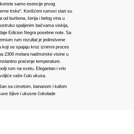
koriste samo esencije prvog
rne trske“. Korišćeni rumovi stari su
 od burbona, šerija i belog vina u
ostruko spaljenim bačvama viskija,
 daje Edicion Negra posebne note. Sa
remium rum rezultat je jedinstvene
la koji se spajaju kroz iznimni proces
a na 2300 metara nadmorske visine u
onstantno praćenje temperature.
olji rum na svetu. Elegantan i vrlo
ljiće vaše čulo ukusa.
mešan sa cimetom, bananom i kafom
uve šljive i ukusne čokolade