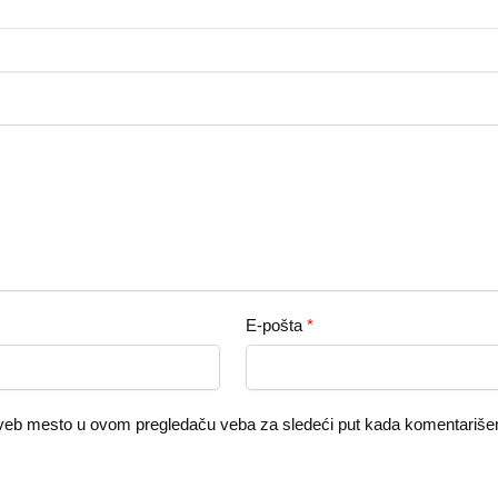
E-pošta
*
 veb mesto u ovom pregledaču veba za sledeći put kada komentariš