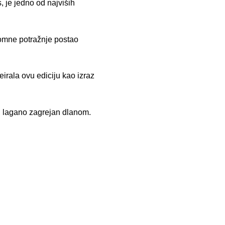
 je jedno od najviših
gromne potražnje postao
irala ovu ediciju kao izraz
i, lagano zagrejan dlanom.