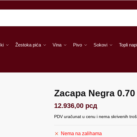
ki
Žestoka pića
Vina
Pivo
Sokovi
Topli napi
Zacapa Negra 0.70
12.936,00
рсд
PDV uračunat u cenu i nema skrivenih tro
Nema na zalihama