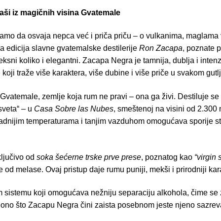
aši iz magičnih visina Gvatemale
amo da osvaja nepca već i priča priču – o vulkanima, maglama v
na edicija slavne gvatemalske destilerije
Ron Zacapa
, poznate p
sni koliko i elegantni. Zacapa Negra je tamnija, dublja i intenzi
oji traže više karaktera, više dubine i više priče u svakom gutlj
 Gvatemale, zemlje koja rum ne pravi – ona ga živi. Destiluje se 
sveta“ – u
Casa Sobre las Nubes
, smeštenoj na visini od 2.300
ladnijim temperaturama i tanjim vazduhom omogućava sporije st
ključivo od
soka šećerne trske prve prese
, poznatog kao
“virgin
od melase. Ovaj pristup daje rumu puniji, mekši i prirodniji kar
om sistemu koji omogućava nežniju separaciju alkohola, čime s
, ono što Zacapu Negra čini zaista posebnom jeste njeno sazrev