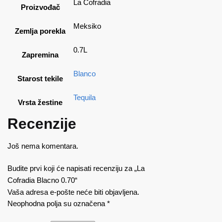
La Cofradia
Proizvođač
Meksiko
Zemlja porekla
0.7L
Zapremina
Blanco
Starost tekile
Tequila
Vrsta žestine
Recenzije
Još nema komentara.
Budite prvi koji će napisati recenziju za „La
Cofradia Blacno 0.70“
Vaša adresa e-pošte neće biti objavljena.
Neophodna polja su označena
*