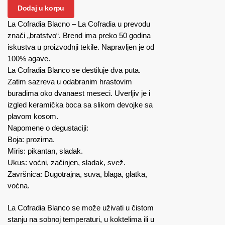
Dodaj u korpu
La Cofradia Blacno – La Cofradia u prevodu
znači „bratstvo“. Brend ima preko 50 godina
iskustva u proizvodnji tekile. Napravljen je od
100% agave.
La Cofradia Blanco se destiluje dva puta.
Zatim sazreva u odabranim hrastovim
buradima oko dvanaest meseci. Uverljiv je i
izgled keramička boca sa slikom devojke sa
plavom kosom.
Napomene o degustaciji:
Boja: prozirna.
Miris: pikantan, sladak.
Ukus: voćni, začinjen, sladak, svež.
Završnica: Dugotrajna, suva, blaga, glatka,
voćna.
La Cofradia Blanco se može uživati u čistom
stanju na sobnoj temperaturi, u koktelima ili u