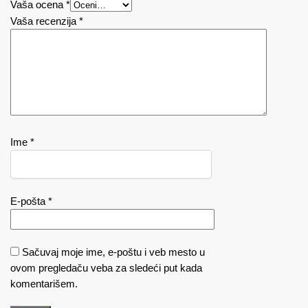
Vaša ocena
*
Vaša recenzija
*
Ime
*
E-pošta
*
Sačuvaj moje ime, e-poštu i veb mesto u
ovom pregledaču veba za sledeći put kada
komentarišem.