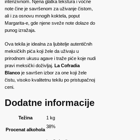
intenzivnom. Njena glatka tekstura i voćne
note čine je savršenom za uživanje čistom,
ali i za osnovu mnogih koktela, poput
Margarita-e, gde njene sveže note dolaze do
punog izražaja.
Ova tekila je idealna za ljubitelje autentičnih
meksičkih pića koji žele da uživaju u
prirodnom ukusu agave i traže piće koje nudi
pravi meksički doživljaj.
La Cofradia
Blanco
je savršen izbor za one koji žele
čistu, visoko kvalitetnu tekilu po pristupačnoj
ceni.
Dodatne informacije
Težina
1 kg
38%
Procenat alkohola