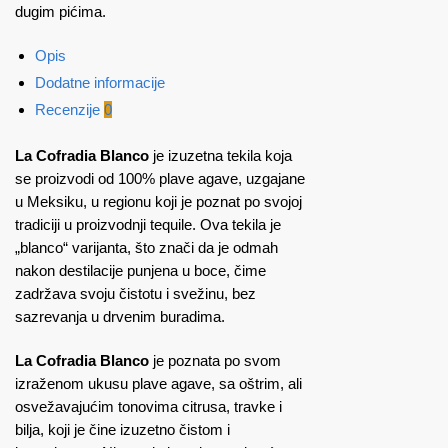
dugim pićima.
Opis
Dodatne informacije
Recenzije
0
La Cofradia Blanco
je izuzetna tekila koja
se proizvodi od 100% plave agave, uzgajane
u Meksiku, u regionu koji je poznat po svojoj
tradiciji u proizvodnji tequile. Ova tekila je
„blanco“ varijanta, što znači da je odmah
nakon destilacije punjena u boce, čime
zadržava svoju čistotu i svežinu, bez
sazrevanja u drvenim buradima.
La Cofradia Blanco
je poznata po svom
izraženom ukusu plave agave, sa oštrim, ali
osvežavajućim tonovima citrusa, travke i
bilja, koji je čine izuzetno čistom i