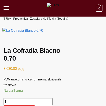
Skip to navigation
Skip to content
0
T-Rex
|
Prodavnica
|
Žestoka pića
|
Tekila (Tequila)
La Cofradia Blacno
0.70
8.030,00
рсд
PDV uračunat u cenu i nema skrivenih
troškova
Na zalihama
La Cofradia Blacno 0.70 količina