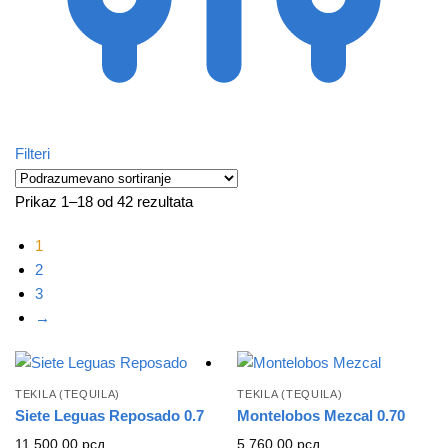
Filteri
Prikaz 1–18 od 42 rezultata
1
2
3
→
TEKILA (TEQUILA)
TEKILA (TEQUILA)
Siete Leguas Reposado 0.7
Montelobos Mezcal 0.70
11.500,00
рсд
5.760,00
рсд