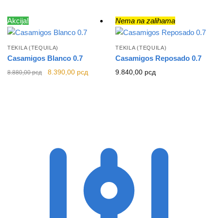
Akcija!
Nema na zalihama
TEKILA (TEQUILA)
TEKILA (TEQUILA)
Casamigos Blanco 0.7
Casamigos Reposado 0.7
Originalna
Trenutna
8.390,00
рсд
9.840,00
рсд
8.880,00
рсд
cena je bila:
cena je:
8.880,00 рсд.
8.390,00 рсд.