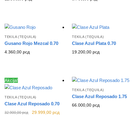
TEKILA (TEQUILA)
TEKILA (TEQUILA)
Gusano Rojo Mezcal 0.70
Clase Azul Plata 0.70
4.360,00
рсд
19.200,00
рсд
Akcija!
TEKILA (TEQUILA)
Clase Azul Reposado 1.75
TEKILA (TEQUILA)
Clase Azul Reposado 0.70
66.000,00
рсд
Originalna
Trenutna cena
29.999,00
рсд
32.900,00
рсд
cena je bila:
je:
32.900,00 рсд.
29.999,00 рсд.