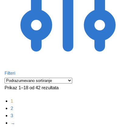
Filteri
Prikaz 1–18 od 42 rezultata
1
2
3
→