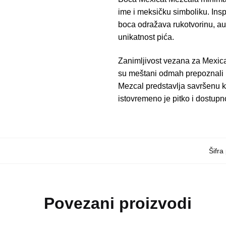
ime i meksičku simboliku. Inspi
boca odražava rukotvorinu, aut
unikatnost pića.
Zanimljivost vezana za Mexicat
su meštani odmah prepoznali b
Mezcal predstavlja savršenu ko
istovremeno je pitko i dostupn
Šifra
Povezani proizvodi