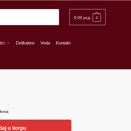
0,00
рсд
0
tci
Delikatesi
Voda
Kontakt
škova
daj u korpu