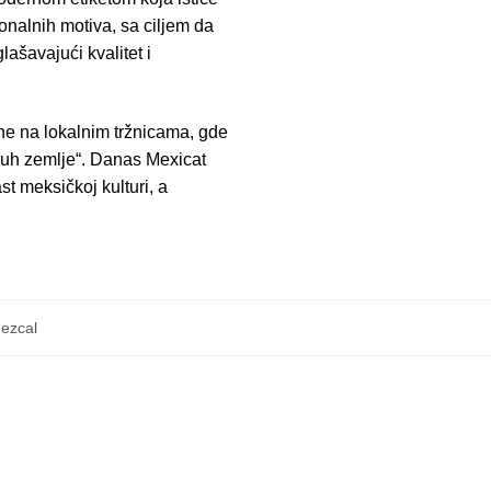
ionalnih motiva, sa ciljem da
ašavajući kvalitet i
ane na lokalnim tržnicama, gde
duh zemlje“. Danas Mexicat
t meksičkoj kulturi, a
ezcal