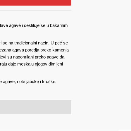
lave agave i destiluje se u bakarnim
i se na tradicionalni nacin. U peć se
 rezana agava poredja preko kamenja
anjevi su nagomilani preko agave da
kraju daje meskalu njegov dimljeni
 agave, note jabuke i kruške.