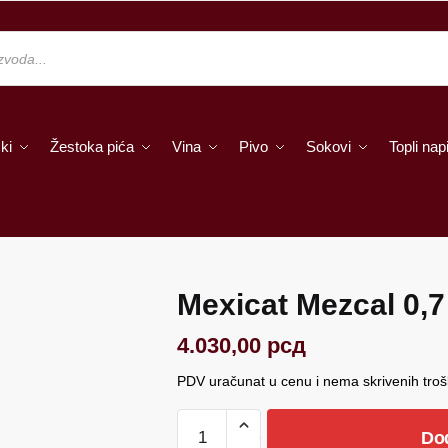
ki
Žestoka pića
Vina
Pivo
Sokovi
Topli napi
Mexicat Mezcal 0,7
4.030,00
рсд
PDV uračunat u cenu i nema skrivenih tro
Mexicat
Do
Mezcal