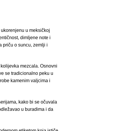
o ukorenjenu u meksičkoj
entičnost, dimljene note i
 priču o suncu, zemlji i
 kolijevka mezcala. Osnovni
ve se tradicionalno peku u
drobe kamenim valjcima i
serijama, kako bi se očuvala
 odležavao u buradima i da
odernom etiketom koja ističe