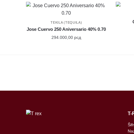
TEKILA (TEQUILA)
Jose Cuervo 250 Aniversario 40% 0.70
294.000,00
рсд
T-
Šif
Naz