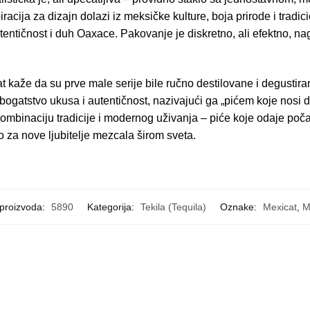
racija za dizajn dolazi iz meksičke kulture, boja prirode i tradic
entičnost i duh Oaxace. Pakovanje je diskretno, ali efektno, nagl
 kaže da su prve male serije bile ručno destilovane i degustir
ogatstvo ukusa i autentičnost, nazivajući ga „pićem koje nosi 
mbinaciju tradicije i modernog uživanja – piće koje odaje počas
o za nove ljubitelje mezcala širom sveta.
 proizvoda:
5890
Kategorija:
Tekila (Tequila)
Oznake:
Mexicat
,
M