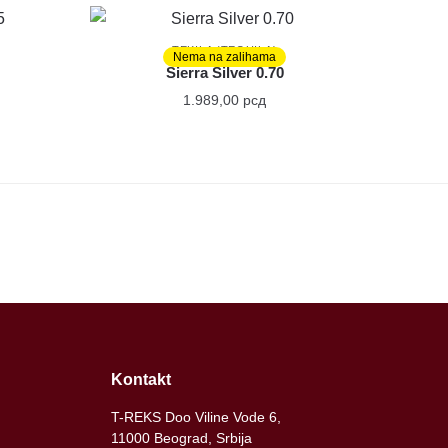
TEKILA (TEQUILA)
Nema na zalihama
Sierra Silver 0.70
1.989,00
рсд
Kontakt
T-REKS Doo Viline Vode 6,
11000 Beograd, Srbija