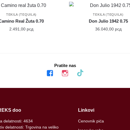
TEKILA (TEQUILA)
TEKILA (TEQUILA)
Camino Real Žuta 0.70
Don Julio 1942 0.75
2.491,00
рсд
36.040,00
рсд
Pratite nas
facebook
instagram
tiktok
REKS doo
Linkovi
ra delatnosti: 4634
Cenovnik pića
iv delatnosti: Trgovina na veliko