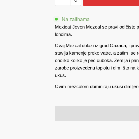
0,7
količina
Na zalihama
Mexicat Joven Mezcal se pravi od čiste p
loncima.
Ovaj Mezcal dolazi iz grad Oaxaca, i prav
stavlja kamenje preko vatre, a zatim se
onoliko koliko je peć duboka. Zemlja i p
zarobe proizvedenu toplotu i dim, što na 
ukus.
Ovim mezcalom dominiraju ukusi dimljene