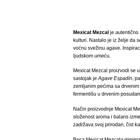
Mexicat Mezcal
je autentično
kulturi. Nastalo je iz želje da
voćnu svežinu agave. Inspiraci
ljudskom umeću.
Mexicat Mezcal proizvodi se 
sastojak je
Agave Espadín
, p
zemljanim pećima sa drvenim u
fermentišu u drvenim posudam
Način proizvodnje Mexicat Mez
složenost aroma i balans izme
zadržava svoj prirodan, čist k
Boca Mexicat Mezcala minimali