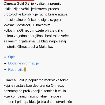
Olmeca Gold 0.7l je kvalitetna premijum
tekila. Njen vešti i jedinstveni proces
proizvodnje kombinuje ručno brane agave,
tradicionalne pećnice od cigle, uzgojen
kvasac i destilaciju u bakarnim
kotlovima.Olmecu možete piti čistu ili u
miksu za jedno energično i beskrajno veče
sa vašim prijateljima, uz blagi nagoveštaj
misterije Olmeca duha Meksika.
Opis
Dodatne informacije
Recenzije
0
Olmeca Gold je popularna meksička tekila
koja je nastala kao deo brenda Olmeca,
poznatog po proizvodnji autentičnih tekila
koje kombinuju tradicionalne metode i
moderni pristup. Ideja je bila da se stvori piće