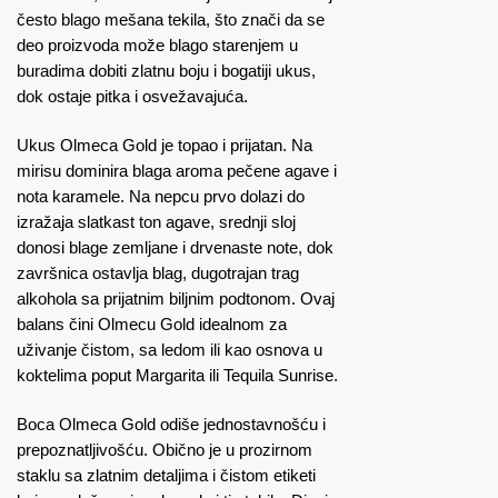
često blago mešana tekila, što znači da se
deo proizvoda može blago starenjem u
buradima dobiti zlatnu boju i bogatiji ukus,
dok ostaje pitka i osvežavajuća.
Ukus Olmeca Gold je topao i prijatan. Na
mirisu dominira blaga aroma pečene agave i
nota karamele. Na nepcu prvo dolazi do
izražaja slatkast ton agave, srednji sloj
donosi blage zemljane i drvenaste note, dok
završnica ostavlja blag, dugotrajan trag
alkohola sa prijatnim biljnim podtonom. Ovaj
balans čini Olmecu Gold idealnom za
uživanje čistom, sa ledom ili kao osnova u
koktelima poput Margarita ili Tequila Sunrise.
Boca Olmeca Gold odiše jednostavnošću i
prepoznatljivošću. Obično je u prozirnom
staklu sa zlatnim detaljima i čistom etiketi