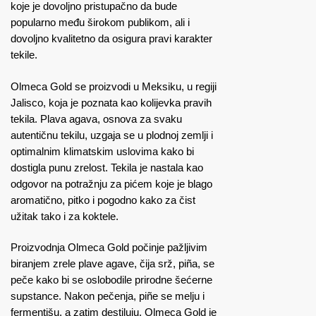
koje je dovoljno pristupačno da bude
popularno među širokom publikom, ali i
dovoljno kvalitetno da osigura pravi karakter
tekile.
Olmeca Gold se proizvodi u Meksiku, u regiji
Jalisco, koja je poznata kao kolijevka pravih
tekila. Plava agava, osnova za svaku
autentičnu tekilu, uzgaja se u plodnoj zemlji i
optimalnim klimatskim uslovima kako bi
dostigla punu zrelost. Tekila je nastala kao
odgovor na potražnju za pićem koje je blago
aromatično, pitko i pogodno kako za čist
užitak tako i za koktele.
Proizvodnja Olmeca Gold počinje pažljivim
biranjem zrele plave agave, čija srž, piña, se
peče kako bi se oslobodile prirodne šećerne
supstance. Nakon pečenja, piñe se melju i
fermentišu, a zatim destiluju. Olmeca Gold je