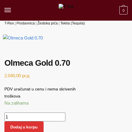
Skip to navigation
Skip to content
0
T-Rex
|
Prodavnica
|
Žestoka pića
|
Tekila (Tequila)
Olmeca Gold 0.70
2.040,00
рсд
PDV uračunat u cenu i nema skrivenih
troškova
Na zalihama
Olmeca Gold 0.70 količina
Dodaj u korpu