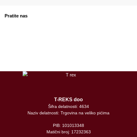
Pratite nas
facebook
instagram
tiktok
T-REKS doo
Šifra delatnosti: 4634
Naziv delatnosti: Trgovina na veliko pićima
PIB: 101013348
Matični broj: 17232363