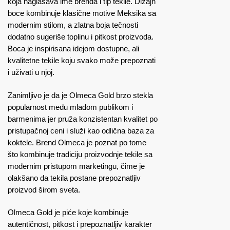
koja naglašava ime brenda i tip tekile. Dizajn
boce kombinuje klasične motive Meksika sa
modernim stilom, a zlatna boja tečnosti
dodatno sugeriše toplinu i pitkost proizvoda.
Boca je inspirisana idejom dostupne, ali
kvalitetne tekile koju svako može prepoznati
i uživati u njoj.
Zanimljivo je da je Olmeca Gold brzo stekla
popularnost među mladom publikom i
barmenima jer pruža konzistentan kvalitet po
pristupačnoj ceni i služi kao odlična baza za
koktele. Brend Olmeca je poznat po tome
što kombinuje tradiciju proizvodnje tekile sa
modernim pristupom marketingu, čime je
olakšano da tekila postane prepoznatljiv
proizvod širom sveta.
Olmeca Gold je piće koje kombinuje
autentičnost, pitkost i prepoznatljiv karakter