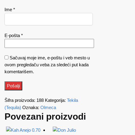
Ime
*
E-pošta
*
Sačuvaj moje ime, e-poštu i veb mesto u
ovom pregledaču veba za sledeći put kada
komentarišem.
Šifra proizvoda:
188
Kategorija:
Tekila
(Tequila)
Oznaka:
Olmeca
Povezani proizvodi