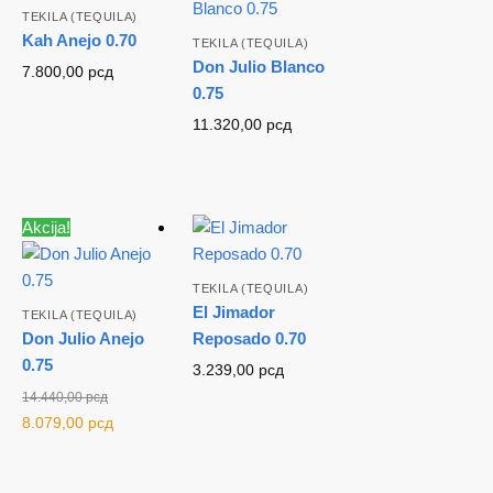
TEKILA (TEQUILA)
Kah Anejo 0.70
TEKILA (TEQUILA)
Don Julio Blanco
7.800,00
рсд
0.75
11.320,00
рсд
Akcija!
TEKILA (TEQUILA)
El Jimador
TEKILA (TEQUILA)
Don Julio Anejo
Reposado 0.70
0.75
3.239,00
рсд
14.440,00
рсд
Originalna
Trenutna
8.079,00
рсд
cena je bila:
cena je:
14.440,00 рсд.
8.079,00 рсд.