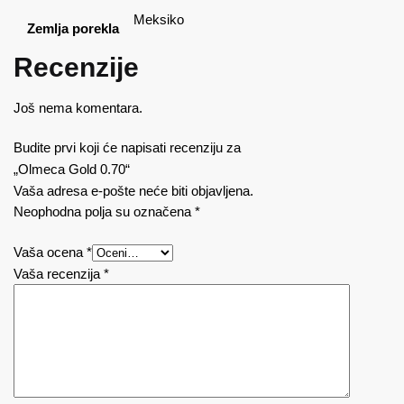
Meksiko
Zemlja porekla
Recenzije
Još nema komentara.
Budite prvi koji će napisati recenziju za
„Olmeca Gold 0.70“
Vaša adresa e-pošte neće biti objavljena.
Neophodna polja su označena
*
Vaša ocena
*
Vaša recenzija
*