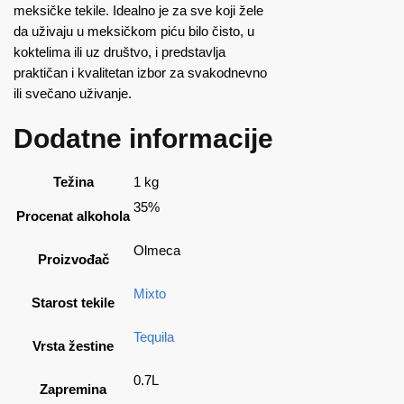
meksičke tekile. Idealno je za sve koji žele
da uživaju u meksičkom piću bilo čisto, u
koktelima ili uz društvo, i predstavlja
praktičan i kvalitetan izbor za svakodnevno
ili svečano uživanje.
Dodatne informacije
Težina
1 kg
35%
Procenat alkohola
Olmeca
Proizvođač
Mixto
Starost tekile
Tequila
Vrsta žestine
0.7L
Zapremina