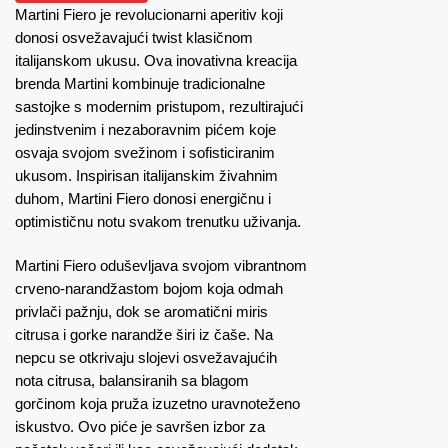
Martini Fiero je revolucionarni aperitiv koji
donosi osvežavajući twist klasičnom
italijanskom ukusu. Ova inovativna kreacija
brenda Martini kombinuje tradicionalne
sastojke s modernim pristupom, rezultirajući
jedinstvenim i nezaboravnim pićem koje
osvaja svojom svežinom i sofisticiranim
ukusom. Inspirisan italijanskim živahnim
duhom, Martini Fiero donosi energičnu i
optimističnu notu svakom trenutku uživanja.
Martini Fiero oduševljava svojom vibrantnom
crveno-narandžastom bojom koja odmah
privlači pažnju, dok se aromatični miris
citrusa i gorke narandže širi iz čaše. Na
nepcu se otkrivaju slojevi osvežavajućih
nota citrusa, balansiranih sa blagom
gorčinom koja pruža izuzetno uravnoteženo
iskustvo. Ovo piće je savršen izbor za