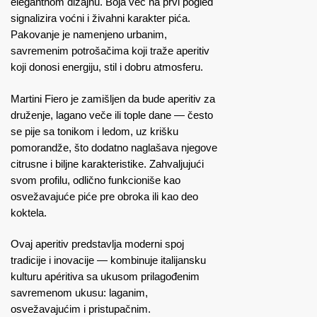
elegantnom dizajnu. Boja već na prvi pogled
signalizira voćni i živahni karakter pića.
Pakovanje je namenjeno urbanim,
savremenim potrošačima koji traže aperitiv
koji donosi energiju, stil i dobru atmosferu.
Martini Fiero je zamišljen da bude aperitiv za
druženje, lagano veče ili tople dane — često
se pije sa tonikom i ledom, uz krišku
pomorandže, što dodatno naglašava njegove
citrusne i biljne karakteristike. Zahvaljujući
svom profilu, odlično funkcioniše kao
osvežavajuće piće pre obroka ili kao deo
koktela.
Ovaj aperitiv predstavlja moderni spoj
tradicije i inovacije — kombinuje italijansku
kulturu apéritiva sa ukusom prilagođenim
savremenom ukusu: laganim,
osvežavajućim i pristupačnim.