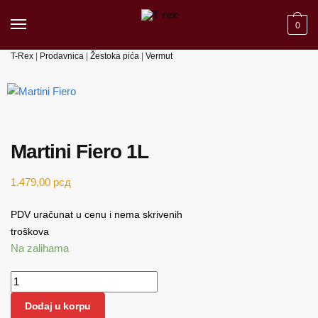
Skip to navigation
Skip to content
0
T-Rex
|
Prodavnica
|
Žestoka pića
|
Vermut
Martini Fiero 1L
1.479,00
рсд
PDV uračunat u cenu i nema skrivenih
troškova
Na zalihama
Martini Fiero 1L količina
Dodaj u korpu