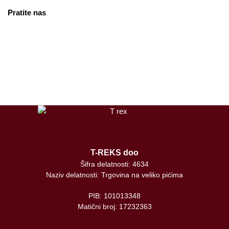
Pratite nas
facebook
instagram
tiktok
T-REKS doo
Šifra delatnosti: 4634
Naziv delatnosti: Trgovina na veliko pićima
PIB: 101013348
Matični broj: 17232363