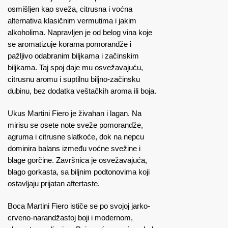
osmišljen kao sveža, citrusna i voćna
alternativa klasičnim vermutima i jakim
alkoholima. Napravljen je od belog vina koje
se aromatizuje korama pomorandže i
pažljivo odabranim biljkama i začinskim
biljkama. Taj spoj daje mu osvežavajuću,
citrusnu aromu i suptilnu biljno-začinsku
dubinu, bez dodatka veštačkih aroma ili boja.
Ukus Martini Fiero je živahan i lagan. Na
mirisu se osete note sveže pomorandže,
agruma i citrusne slatkoće, dok na nepcu
dominira balans između voćne svežine i
blage gorčine. Završnica je osvežavajuća,
blago gorkasta, sa biljnim podtonovima koji
ostavljaju prijatan aftertaste.
Boca Martini Fiero ističe se po svojoj jarko-
crveno-narandžastoj boji i modernom,