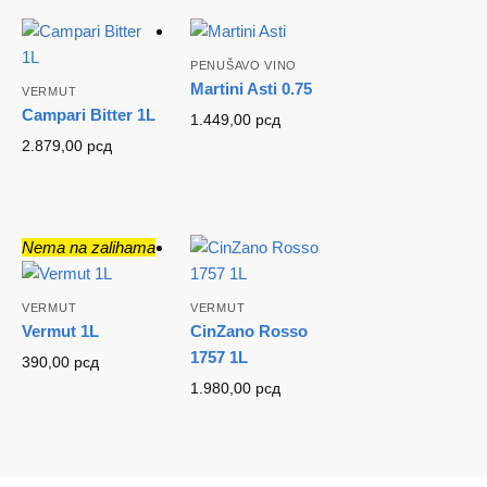
PENUŠAVO VINO
Martini Asti 0.75
VERMUT
Campari Bitter 1L
1.449,00
рсд
2.879,00
рсд
Nema na zalihama
VERMUT
VERMUT
Vermut 1L
CinZano Rosso
1757 1L
390,00
рсд
1.980,00
рсд