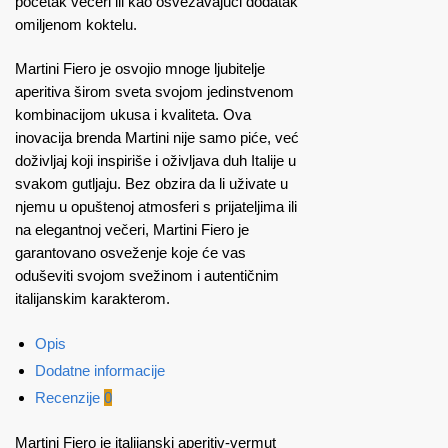
početak večeri ili kao osvežavajući dodatak
omiljenom koktelu.
Martini Fiero je osvojio mnoge ljubitelje
aperitiva širom sveta svojom jedinstvenom
kombinacijom ukusa i kvaliteta. Ova
inovacija brenda Martini nije samo piće, već
doživljaj koji inspiriše i oživljava duh Italije u
svakom gutljaju. Bez obzira da li uživate u
njemu u opuštenoj atmosferi s prijateljima ili
na elegantnoj večeri, Martini Fiero je
garantovano osveženje koje će vas
oduševiti svojom svežinom i autentičnim
italijanskim karakterom.
Opis
Dodatne informacije
Recenzije
0
Martini Fiero je italijanski aperitiv-vermut