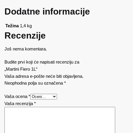
Dodatne informacije
Težina
1,4 kg
Recenzije
Još nema komentara.
Budite prvi koji će napisati recenziju za
„Martini Fiero 1L“
Vaša adresa e-pošte neće biti objavljena.
Neophodna polja su označena
*
Vaša ocena
*
Vaša recenzija
*