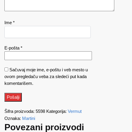
Ime
*
E-pošta
*
Sačuvaj moje ime, e-poštu i veb mesto u
ovom pregledaču veba za sledeći put kada
komentarišem.
Šifra proizvoda:
5598
Kategorija:
Vermut
Oznaka:
Martini
Povezani proizvodi