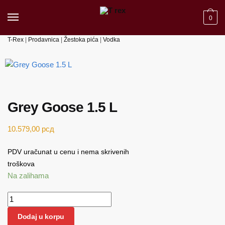
Skip to navigation
Skip to content
0
T-Rex
|
Prodavnica
|
Žestoka pića
|
Vodka
Grey Goose 1.5 L
10.579,00
рсд
PDV uračunat u cenu i nema skrivenih
troškova
Na zalihama
Grey Goose 1.5 L količina
Dodaj u korpu