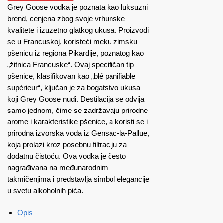
Grey Goose vodka je poznata kao luksuzni
brend, cenjena zbog svoje vrhunske
kvalitete i izuzetno glatkog ukusa. Proizvodi
se u Francuskoj, koristeći meku zimsku
pšenicu iz regiona Pikardije, poznatog kao
„žitnica Francuske“. Ovaj specifičan tip
pšenice, klasifikovan kao „blé panifiable
supérieur“, ključan je za bogatstvo ukusa
koji Grey Goose nudi. Destilacija se odvija
samo jednom, čime se zadržavaju prirodne
arome i karakteristike pšenice, a koristi se i
prirodna izvorska voda iz Gensac-la-Pallue,
koja prolazi kroz posebnu filtraciju za
dodatnu čistoću. Ova vodka je često
nagrađivana na međunarodnim
takmičenjima i predstavlja simbol elegancije
u svetu alkoholnih pića​.
Opis