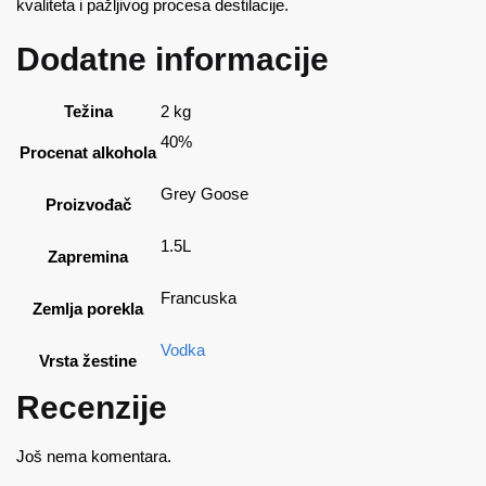
kvaliteta i pažljivog procesa destilacije.
Dodatne informacije
Težina
2 kg
40%
Procenat alkohola
Grey Goose
Proizvođač
1.5L
Zapremina
Francuska
Zemlja porekla
Vodka
Vrsta žestine
Recenzije
Još nema komentara.