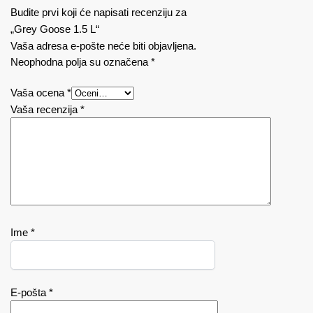
Budite prvi koji će napisati recenziju za
„Grey Goose 1.5 L“
Vaša adresa e-pošte neće biti objavljena.
Neophodna polja su označena
*
Vaša ocena
*
Vaša recenzija
*
Ime
*
E-pošta
*