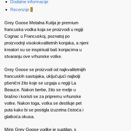
Dodatne informacije
Recenzije
0
Grey Goose Metalna Kutija je premium
francuska vodka koja se proizvodi u regiji
Cognac u Francuskoj, poznatoj po
proizvodnji visokokvalitetnih konjaka, a njeni
kreatori su se inspirisali baš konjacima u
stvaranju ove vrhunske votke.
Grey Goose se proizvodi od najkvalitetnijih
francuskih sastojaka, uključujući najbolji
pšenični žito koje se uzgaja u regiji La
Beauce. Nakon berbe, žito se melje u
brašno i koristi se za pripremu vrhunske
votke. Nakon toga, votka se destiluje pet
puta kako bi se postigla izuzetna čistoća i
glatkoća okusa.
Miris Grey Goose vodke je suptilan, s