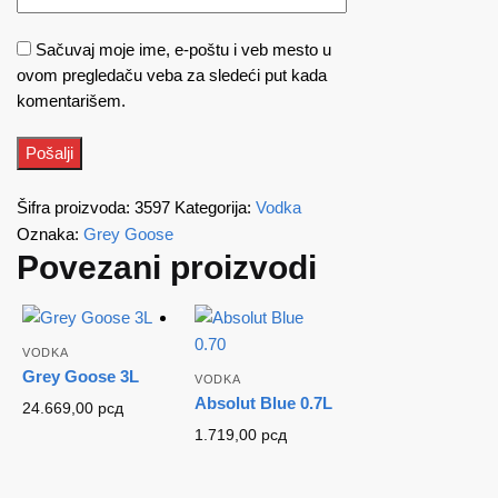
Sačuvaj moje ime, e-poštu i veb mesto u
ovom pregledaču veba za sledeći put kada
komentarišem.
Šifra proizvoda:
3597
Kategorija:
Vodka
Oznaka:
Grey Goose
Povezani proizvodi
VODKA
Grey Goose 3L
VODKA
Absolut Blue 0.7L
24.669,00
рсд
1.719,00
рсд