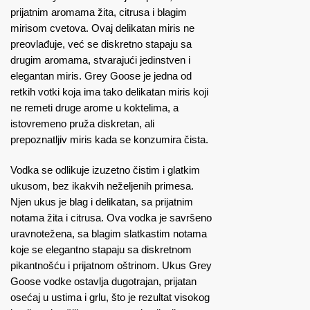
prijatnim aromama žita, citrusa i blagim
mirisom cvetova. Ovaj delikatan miris ne
preovlađuje, već se diskretno stapaju sa
drugim aromama, stvarajući jedinstven i
elegantan miris. Grey Goose je jedna od
retkih votki koja ima tako delikatan miris koji
ne remeti druge arome u koktelima, a
istovremeno pruža diskretan, ali
prepoznatljiv miris kada se konzumira čista.
Vodka se odlikuje izuzetno čistim i glatkim
ukusom, bez ikakvih neželjenih primesa.
Njen ukus je blag i delikatan, sa prijatnim
notama žita i citrusa. Ova vodka je savršeno
uravnotežena, sa blagim slatkastim notama
koje se elegantno stapaju sa diskretnom
pikantnošću i prijatnom oštrinom. Ukus Grey
Goose vodke ostavlja dugotrajan, prijatan
osećaj u ustima i grlu, što je rezultat visokog