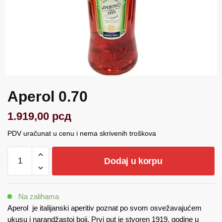
Aperol 0.70
1.919,00
рсд
PDV uračunat u cenu i nema skrivenih troškova
Aperol
Dodaj u korpu
0.70
količina
Na zalihama
Aperol je italijanski aperitiv poznat po svom osvežavajućem
ukusu i narandžastoj boji. Prvi put je stvoren 1919. godine u