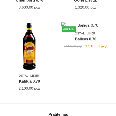
Chambord 0.70
Gorki List 1L
3.630,00
рсд
1.320,00
рсд
AKCIJA!
OSTALI LIKERI
Baileys 0.70
Originalna
Tren
1.910,00
рсд
2.550,00
рсд
cena
cena
je
je:
bila:
1.910
2.550,00 рсд.
OSTALI LIKERI
Kahlua 0.70
2.100,00
рсд
Pratite nas