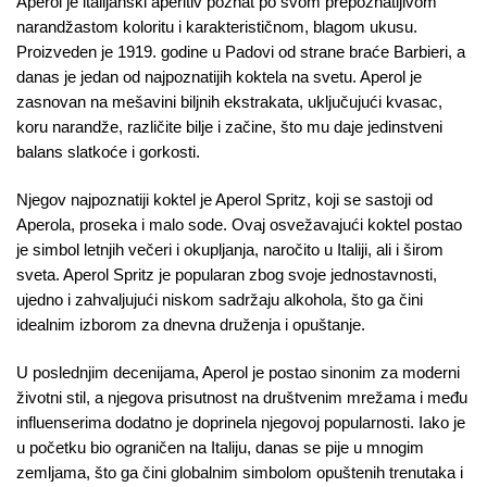
Aperol je italijanski aperitiv poznat po svom prepoznatljivom
narandžastom koloritu i karakterističnom, blagom ukusu.
Proizveden je 1919. godine u Padovi od strane braće Barbieri, a
danas je jedan od najpoznatijih koktela na svetu. Aperol je
zasnovan na mešavini biljnih ekstrakata, uključujući kvasac,
koru narandže, različite bilje i začine, što mu daje jedinstveni
balans slatkoće i gorkosti.
Njegov najpoznatiji koktel je Aperol Spritz, koji se sastoji od
Aperola, proseka i malo sode. Ovaj osvežavajući koktel postao
je simbol letnjih večeri i okupljanja, naročito u Italiji, ali i širom
sveta. Aperol Spritz je popularan zbog svoje jednostavnosti,
ujedno i zahvaljujući niskom sadržaju alkohola, što ga čini
idealnim izborom za dnevna druženja i opuštanje.
U poslednjim decenijama, Aperol je postao sinonim za moderni
životni stil, a njegova prisutnost na društvenim mrežama i među
influenserima dodatno je doprinela njegovoj popularnosti. Iako je
u početku bio ograničen na Italiju, danas se pije u mnogim
zemljama, što ga čini globalnim simbolom opuštenih trenutaka i