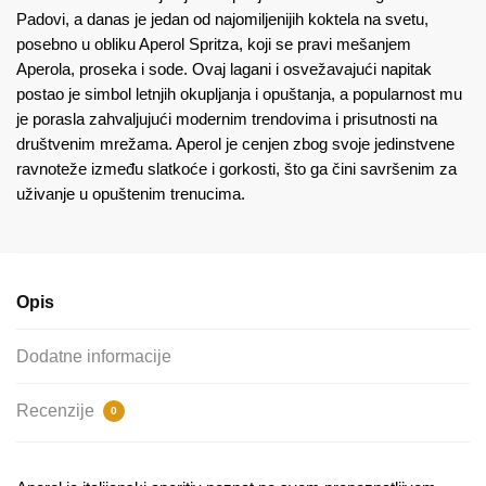
Padovi, a danas je jedan od najomiljenijih koktela na svetu,
posebno u obliku Aperol Spritza, koji se pravi mešanjem
Aperola, proseka i sode. Ovaj lagani i osvežavajući napitak
postao je simbol letnjih okupljanja i opuštanja, a popularnost mu
je porasla zahvaljujući modernim trendovima i prisutnosti na
društvenim mrežama. Aperol je cenjen zbog svoje jedinstvene
ravnoteže između slatkoće i gorkosti, što ga čini savršenim za
uživanje u opuštenim trenucima.
Opis
Dodatne informacije
Recenzije
0