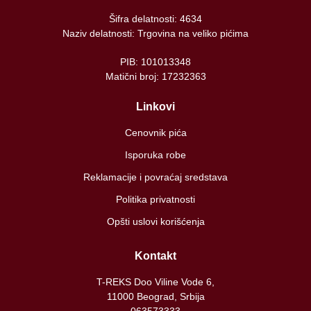
Šifra delatnosti: 4634
Naziv delatnosti: Trgovina na veliko pićima
PIB: 101013348
Matični broj: 17232363
Linkovi
Cenovnik pića
Isporuka robe
Reklamacije i povraćaj sredstava
Politika privatnosti
Opšti uslovi korišćenja
Kontakt
T-REKS Doo Viline Vode 6,
11000 Beograd, Srbija
063573333