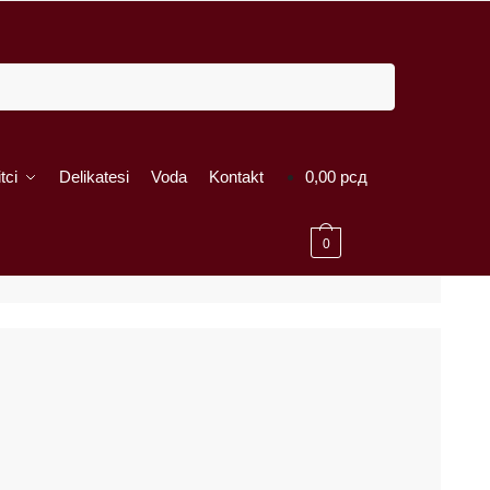
tci
Delikatesi
Voda
Kontakt
0,00
рсд
0