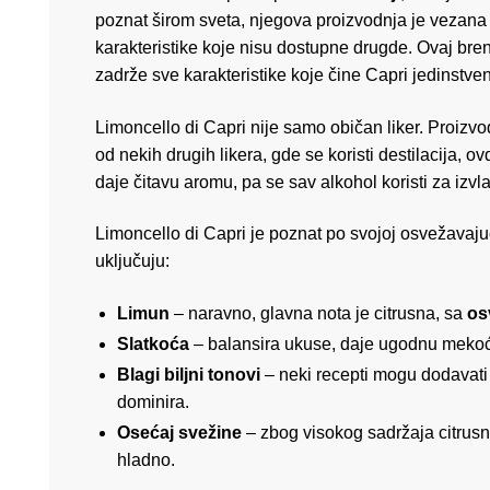
poznat širom sveta, njegova proizvodnja je vezana z
karakteristike koje nisu dostupne drugde. Ovaj bren
zadrže sve karakteristike koje čine Capri jedinstve
Limoncello di Capri nije samo običan liker. Proizv
od nekih drugih likera, gde se koristi destilacija, o
daje čitavu aromu, pa se sav alkohol koristi za izvla
Limoncello di Capri je poznat po svojoj osvežavajuć
uključuju:
Limun
– naravno, glavna nota je citrusna, sa
os
Slatkoća
– balansira ukuse, daje ugodnu mekoću
Blagi biljni tonovi
– neki recepti mogu dodavati m
dominira.
Osećaj svežine
– zbog visokog sadržaja citrusn
hladno.