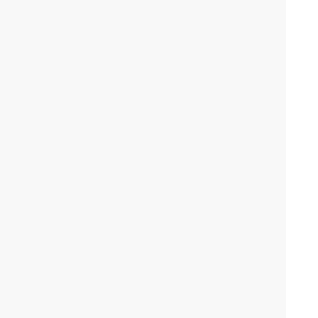
.
.
.