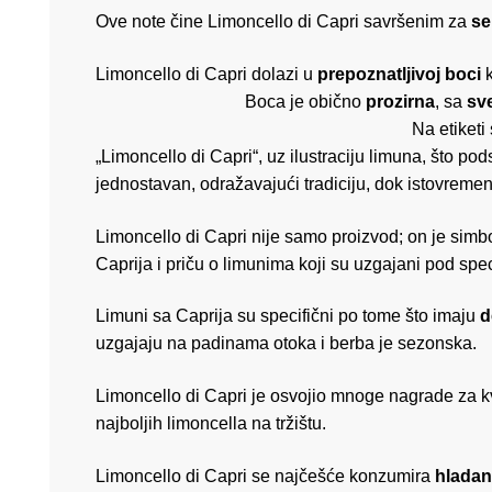
Ove note čine Limoncello di Capri savršenim za
se
Limoncello di Capri dolazi u
prepoznatljivoj boci
Boca je obično
prozirna
, sa
sv
Na etiketi se obično nala
„Limoncello di Capri“, uz ilustraciju limuna, što po
jednostavan, odražavajući tradiciju, dok istovremen
Limoncello di Capri nije samo proizvod; on je simbo
Caprija i priču o limunima koji su uzgajani pod sp
Limuni sa Caprija su specifični po tome što imaju
d
uzgajaju na padinama otoka i berba je sezonska.
Limoncello di Capri je osvojio mnoge nagrade za kv
najboljih limoncella na tržištu.
Limoncello di Capri se najčešće konzumira
hladan