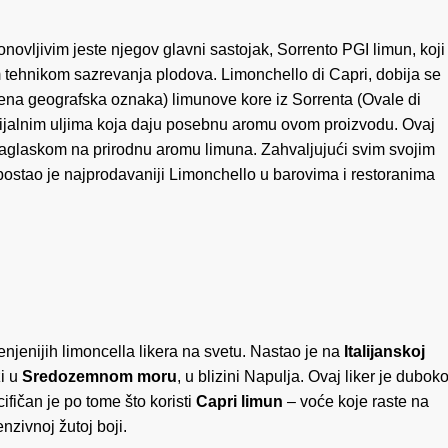
onovljivim jeste njegov glavni sastojak, Sorrento PGI limun, koji
tehnikom sazrevanja plodova. Limonchello di Capri, dobija se
tićena geografska oznaka) limunove kore iz Sorrenta (Ovale di
cijalnim uljima koja daju posebnu aromu ovom proizvodu. Ovaj
 naglaskom na prirodnu aromu limuna. Zahvaljujući svim svojim
 postao je najprodavaniji Limonchello u barovima i restoranima
enjenijih limoncella likera na svetu. Nastao je na
Italijanskoj
zi u
Sredozemnom moru
, u blizini Napulja. Ovaj liker je dubok
cifičan je po tome što koristi
Capri limun
– voće koje raste na
nzivnoj žutoj boji.