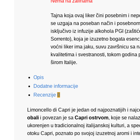
Nema na zalihama
Tajna koja ovaj liker čini posebnim i nep
se uzgaja na poseban način i posebnom 
isključivo iz infuzije alkohola PGI (zaš
Sorrento), koja je izuzetno bogata esen
voćni liker ima jaku, suvu završnicu sa
kvalitetima i svestranosti, tokom godina
širom Italije.
Opis
Dodatne informacije
Recenzije
0
Limoncello di Capri je jedan od najpoznatijih i najc
obali
i povezan je sa
Capri ostrvom
, koje se nala
ukorenjen u tradicionalnoj italijanskoj kulturi, a spe
otoku Capri, poznato po svojoj izuzetnoj aromi i inte