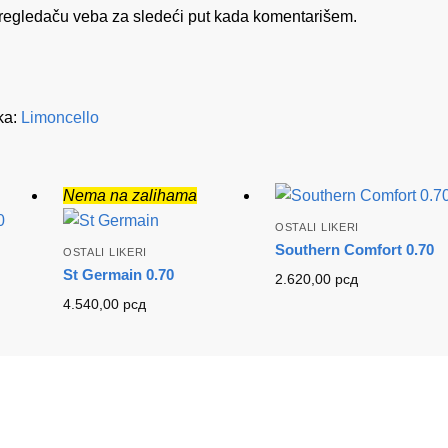
regledaču veba za sledeći put kada komentarišem.
ka:
Limoncello
Nema na zalihama
OSTALI LIKERI
Southern Comfort 0.70
OSTALI LIKERI
St Germain 0.70
2.620,00
рсд
4.540,00
рсд