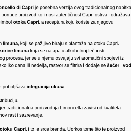
ncello di Capri
je posebna verzija ovog tradicionalnog napitk
de proizvod koji nosi autentičnost Capri ostrva i odražava
 simbol
otoka Capri
, a receptura koju koriste za njegovu
 limuna
, koji se pažljivo biraju s plantaža na otoku Capri
korice limuna
koja se natapa u alkoholnoj tečnosti
og procesa, jer se u njemu osvajaju svi aromatični spojevi iz
liko dana ili nedelja, rastvor se filtrira i dodaje se
šećer
i
vo
se poboljšava
integracija ukusa
.
ene boce, spreman za distribuciju
nalna proizvodnja Limoncella zavisi od kvaliteta
hov rast i sazrevanje.
otoku Capri
, i to je srce brenda. Uprkos tome što je proizvod