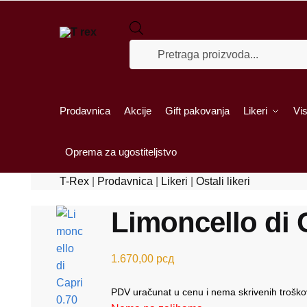
Skip to navigation
Skip to content
Products search
Prodavnica
Akcije
Gift pakovanja
Likeri
Vis
Oprema za ugostiteljstvo
T-Rex
|
Prodavnica
|
Likeri
|
Ostali likeri
Limoncello di 
1.670,00
рсд
PDV uračunat u cenu i nema skrivenih trošk