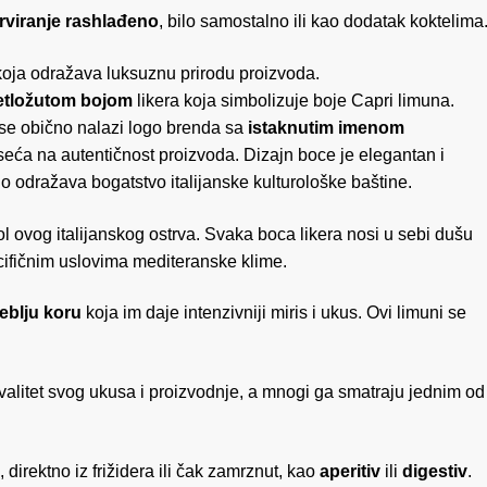
rviranje rashlađeno
, bilo samostalno ili kao dodatak koktelima
koja odražava luksuznu prirodu proizvoda
etložutom bojom
likera koja simbolizuje boje Capri limuna
zi logo brenda sa
istaknutim imenom
dseća na autentičnost proizvoda. Dizajn boce je elegantan i
o odražava bogatstvo italijanske kulturološke baštine.
l ovog italijanskog ostrva. Svaka boca likera nosi u sebi dušu
ecifičnim uslovima mediteranske klime.
eblju koru
koja im daje intenzivniji miris i ukus. Ovi limuni se
alitet svog ukusa i proizvodnje, a mnogi ga smatraju jednim od
, direktno iz frižidera ili čak zamrznut, kao
aperitiv
ili
digestiv
.