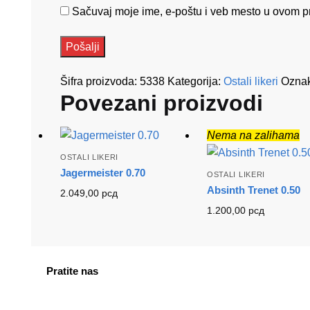
Sačuvaj moje ime, e-poštu i veb mesto u ovom p
Šifra proizvoda:
5338
Kategorija:
Ostali likeri
Ozna
Povezani proizvodi
Nema na zalihama
OSTALI LIKERI
Jagermeister 0.70
OSTALI LIKERI
Absinth Trenet 0.50
2.049,00
рсд
1.200,00
рсд
Pratite nas
facebook