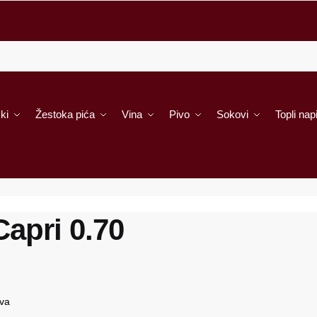
ki
Žestoka pića
Vina
Pivo
Sokovi
Topli napi
Capri 0.70
ova