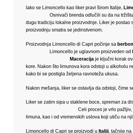
Iako se Limoncello kao liker pravi širom Italije,
Limo
Osnivači brenda odlučili su da na tržištu ponu
dugu tradiciju lokalne proizvodnje. Liker je postao
proizvodnju smatra se jedinstvenom.
Proizvodnja Limoncello di Capri počinje sa
berbom
Limoncello je uglavnom proizveden od
Maceracija
je ključni korak ov
kore. Nakon što limunova kora odstoji u alkoholu neko
kako bi se postigla željena ravnoteža ukusa.
Nakon mešanja, liker se ostavlja da odstoji, čime 
Liker se zatim sipa u stakl
Celi proces je vrlo pažljiv, jer tradicio
limuna, kao i od vremenskih uslova koji utiču na nji
Limoncello di Capri se proizvodi u
Italiji
, tačnije na