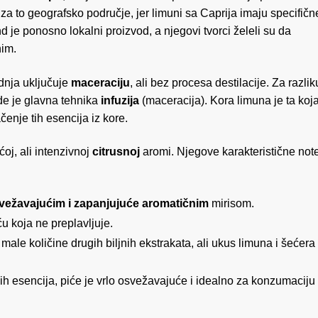
a to geografsko područje, jer limuni sa Caprija imaju specifičn
d je ponosno lokalni proizvod, a njegovi tvorci želeli su da
nim.
odnja uključuje
maceraciju
, ali bez procesa destilacije. Za razlik
vde je glavna tehnika
infuzija
(maceracija). Kora limuna je ta koj
čenje tih esencija iz kore.
oj, ali intenzivnoj
citrusnoj
aromi. Njegove karakteristične not
vežavajućim i zapanjujuće aromatičnim
mirisom.
 koja ne preplavljuje.
ale količine drugih biljnih ekstrakata, ali ukus limuna i šećera
ih esencija, piće je vrlo osvežavajuće i idealno za konzumaciju