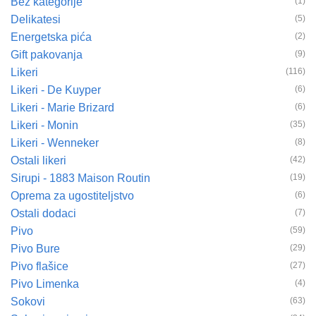
Bez kategorije
(1)
Delikatesi
(5)
Energetska pića
(2)
Gift pakovanja
(9)
Likeri
(116)
Likeri - De Kuyper
(6)
Likeri - Marie Brizard
(6)
Likeri - Monin
(35)
Likeri - Wenneker
(8)
Ostali likeri
(42)
Sirupi - 1883 Maison Routin
(19)
Oprema za ugostiteljstvo
(6)
Ostali dodaci
(7)
Pivo
(59)
Pivo Bure
(29)
Pivo flašice
(27)
Pivo Limenka
(4)
Sokovi
(63)