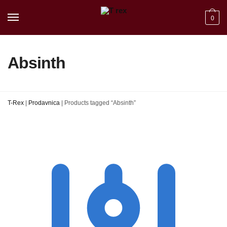
Skip
Skip
to
to
0
navigation
content
Absinth
T-Rex
|
Prodavnica
|
Products tagged “Absinth”