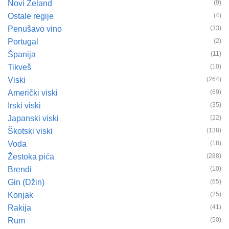
Novi Zeland
(9)
Ostale regije
(4)
Penušavo vino
(33)
Portugal
(2)
Španija
(11)
Tikveš
(10)
Viski
(264)
Američki viski
(69)
Irski viski
(35)
Japanski viski
(22)
Škotski viski
(138)
Voda
(18)
Žestoka pića
(288)
Brendi
(10)
Gin (Džin)
(65)
Konjak
(25)
Rakija
(41)
Rum
(50)