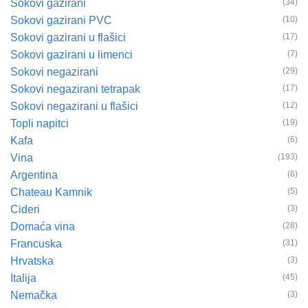
Sokovi gazirani
(34)
Sokovi gazirani PVC
(10)
Sokovi gazirani u flašici
(17)
Sokovi gazirani u limenci
(7)
Sokovi negazirani
(29)
Sokovi negazirani tetrapak
(17)
Sokovi negazirani u flašici
(12)
Topli napitci
(19)
Kafa
(6)
Vina
(193)
Argentina
(6)
Chateau Kamnik
(5)
Cideri
(3)
Domaća vina
(28)
Francuska
(31)
Hrvatska
(3)
Italija
(45)
Nemačka
(3)