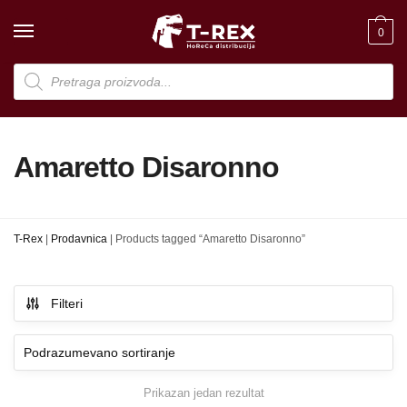
Skip
Skip
to
to
0
navigation
content
Products
search
Amaretto Disaronno
T-Rex
|
Prodavnica
|
Products tagged “Amaretto Disaronno”
Filteri
Prikazan jedan rezultat