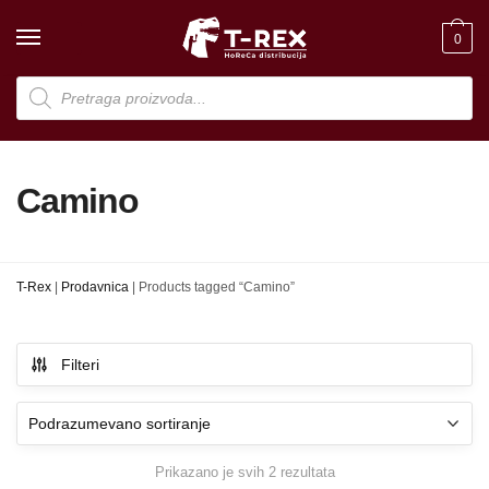
Skip
Skip
to
to
0
navigation
content
Products
search
Camino
T-Rex
|
Prodavnica
|
Products tagged “Camino”
Filteri
Prikazano je svih 2 rezultata