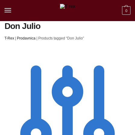
Skip to navigation
Skip to content
0
Don Julio
T-Rex
|
Prodavnica
|
Products tagged “Don Julio”