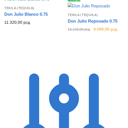
TEKILA (TEQUILA)
Don Julio Blanco 0.75
TEKILA (TEQUILA)
Don Julio Reposado 0.75
11.320,00
рсд
Originalna
Trenu
9.099,00
рсд
13.120,00
рсд
cena je bila:
cena j
13.120,00 рсд.
9.099