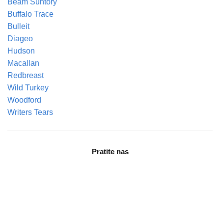
Beam Suntory
Buffalo Trace
Bulleit
Diageo
Hudson
Macallan
Redbreast
Wild Turkey
Woodford
Writers Tears
Pratite nas
facebook
instagram
tiktok