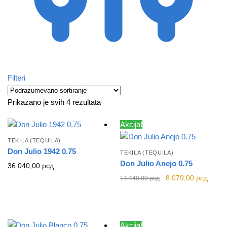
Filteri
Prikazano je svih 4 rezultata
Akcija!
TEKILA (TEQUILA)
Don Julio 1942 0.75
TEKILA (TEQUILA)
Don Julio Anejo 0.75
36.040,00
рсд
Originalna
Trenu
8.079,00
рсд
14.440,00
рсд
cena je bila:
cena j
14.440,00 рсд.
8.079
Akcija!