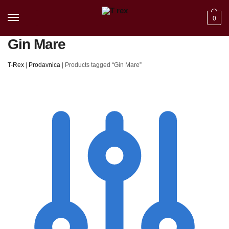
Skip to navigation
Skip to content
0
Gin Mare
T-Rex
|
Prodavnica
|
Products tagged “Gin Mare”