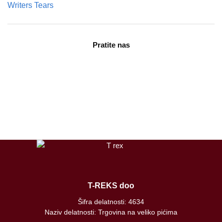
Writers Tears
Pratite nas
facebook
instagram
tiktok
T-REKS doo
Šifra delatnosti: 4634
Naziv delatnosti: Trgovina na veliko pićima