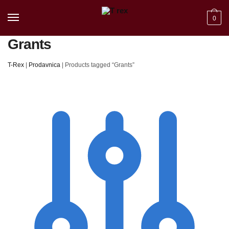
Skip to navigation
Skip to content
0
Grants
T-Rex
|
Prodavnica
|
Products tagged “Grants”