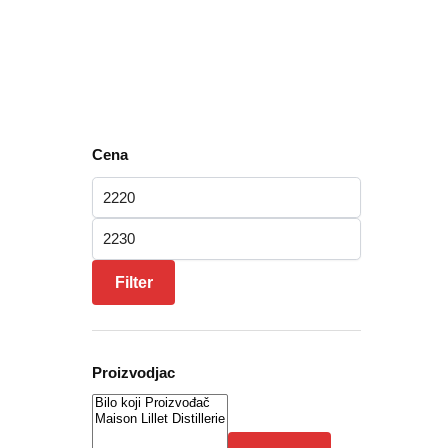
Cena
Minimalna cena
Maksimalna cena
Filter
Proizvodjac