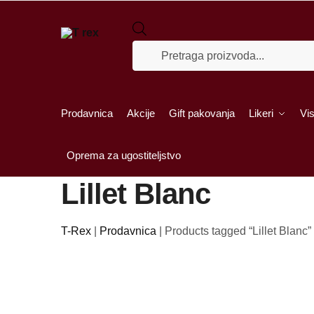
Skip to navigation
Skip to content
Products search
Prodavnica
Akcije
Gift pakovanja
Likeri
Vis
Oprema za ugostiteljstvo
Lillet Blanc
T-Rex
|
Prodavnica
|
Products tagged “Lillet Blanc”