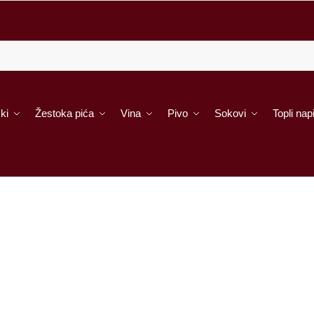
ki
Žestoka pića
Vina
Pivo
Sokovi
Topli napi