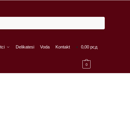
tci
Delikatesi
Voda
Kontakt
0,00
рсд
0