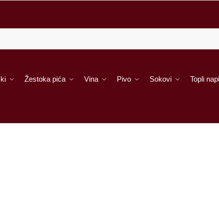
ki
Žestoka pića
Vina
Pivo
Sokovi
Topli napi