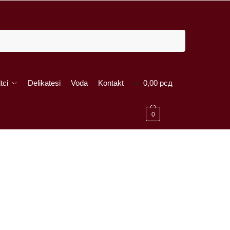
tci
Delikatesi
Voda
Kontakt
0,00
рсд
0