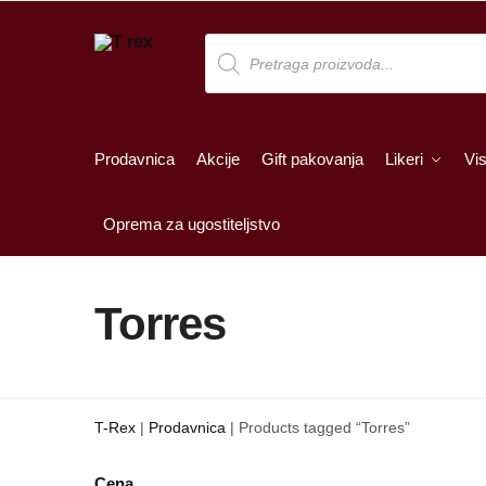
Skip
Skip
to
to
Products
search
navigation
content
Prodavnica
Akcije
Gift pakovanja
Likeri
Vis
Oprema za ugostiteljstvo
Torres
T-Rex
|
Prodavnica
|
Products tagged “Torres”
Cena