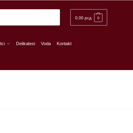
0,00
рсд
0
tci
Delikatesi
Voda
Kontakt