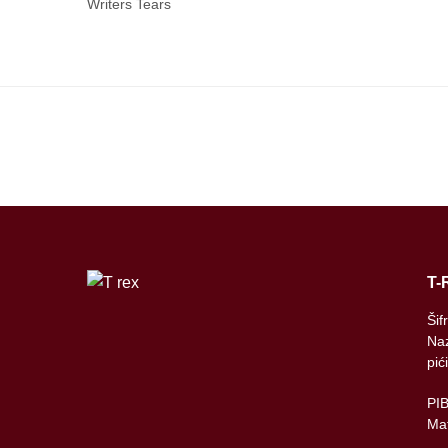
Writers Tears
T-
Šif
Naz
pić
PI
Mat