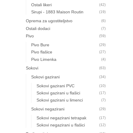
Ostali likeri
(42)
Sirupi - 1883 Maison Routin
(19)
Oprema za ugostiteljstvo
(6)
Ostali dodaci
(7)
Pivo
(59)
Pivo Bure
(29)
Pivo flašice
(27)
Pivo Limenka
(4)
Sokovi
(63)
Sokovi gazirani
(34)
Sokovi gazirani PVC
(10)
Sokovi gazirani u flašici
(17)
Sokovi gazirani u limenci
(7)
Sokovi negazirani
(29)
Sokovi negazirani tetrapak
(17)
Sokovi negazirani u flašici
(12)