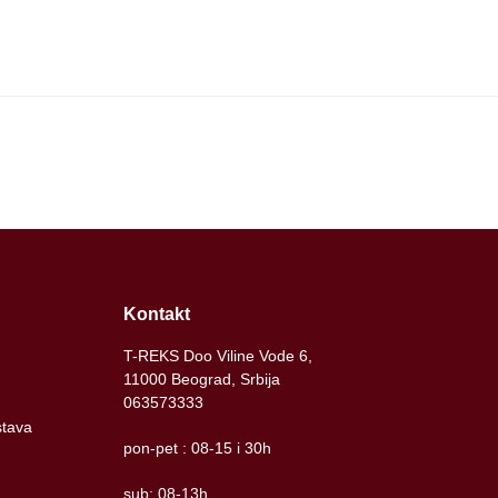
Kontakt
T-REKS Doo Viline Vode 6,
11000 Beograd, Srbija
063573333
stava
pon-pet : 08-15 i 30h
sub: 08-13h