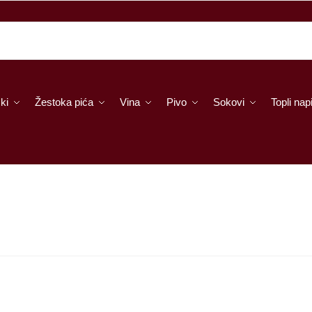
ki
Žestoka pića
Vina
Pivo
Sokovi
Topli napi