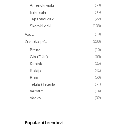
Američki viski
(69)
Irski viski
(35)
Japanski viski
(22)
Škotski viski
(138)
Voda
(18)
Žestoka pića
(288)
Brendi
(10)
Gin (Džin)
(65)
Konjak
(25)
Rakija
(41)
Rum
(50)
Tekila (Tequila)
(51)
Vermut
(14)
Vodka
(32)
Popularni brendovi