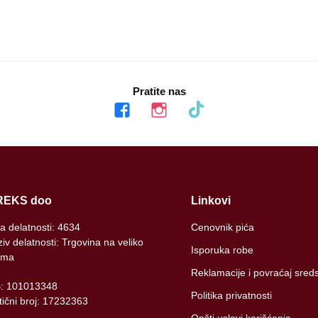
Pratite nas
facebook
instagram
tiktok
REKS doo
Linkovi
ra delatnosti: 4634
Cenovnik pića
iv delatnosti: Trgovina na veliko
Isporuka robe
ima
Reklamacije i povraćaj sred
B: 101013348
Politika privatnosti
ični broj: 17232363