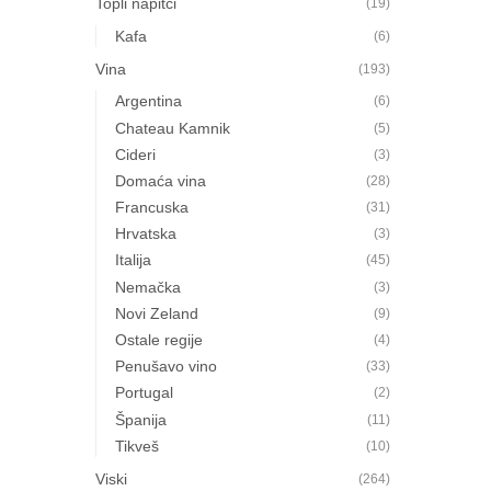
Topli napitci
(19)
Kafa
(6)
Vina
(193)
Argentina
(6)
Chateau Kamnik
(5)
Cideri
(3)
Domaća vina
(28)
Francuska
(31)
Hrvatska
(3)
Italija
(45)
Nemačka
(3)
Novi Zeland
(9)
Ostale regije
(4)
Penušavo vino
(33)
Portugal
(2)
Španija
(11)
Tikveš
(10)
Viski
(264)