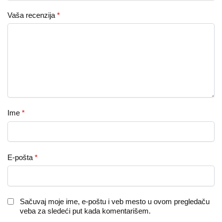
Vaša recenzija
*
Ime
*
E-pošta
*
Sačuvaj moje ime, e-poštu i veb mesto u ovom pregledaču
veba za sledeći put kada komentarišem.