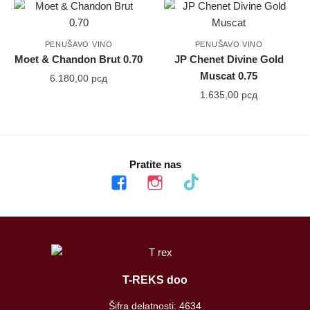
PENUŠAVO VINO
PENUŠAVO VINO
Moet & Chandon Brut 0.70
JP Chenet Divine Gold
Muscat 0.75
6.180,00
рсд
1.635,00
рсд
Pratite nas
facebook
instagram
tiktok
T-REKS doo
Šifra delatnosti: 4634