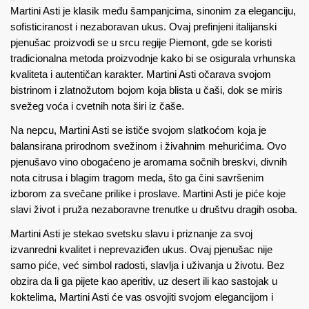
Martini Asti je klasik među šampanjcima, sinonim za eleganciju,
sofisticiranost i nezaboravan ukus. Ovaj prefinjeni italijanski
pjenušac proizvodi se u srcu regije Piemont, gde se koristi
tradicionalna metoda proizvodnje kako bi se osigurala vrhunska
kvaliteta i autentičan karakter. Martini Asti očarava svojom
bistrinom i zlatnožutom bojom koja blista u čaši, dok se miris
svežeg voća i cvetnih nota širi iz čaše.
Na nepcu, Martini Asti se ističe svojom slatkoćom koja je
balansirana prirodnom svežinom i živahnim mehurićima. Ovo
pjenušavo vino obogaćeno je aromama sočnih breskvi, divnih
nota citrusa i blagim tragom meda, što ga čini savršenim
izborom za svečane prilike i proslave. Martini Asti je piće koje
slavi život i pruža nezaboravne trenutke u društvu dragih osoba.
Martini Asti je stekao svetsku slavu i priznanje za svoj
izvanredni kvalitet i neprevaziđen ukus. Ovaj pjenušac nije
samo piće, već simbol radosti, slavlja i uživanja u životu. Bez
obzira da li ga pijete kao aperitiv, uz desert ili kao sastojak u
koktelima, Martini Asti će vas osvojiti svojom elegancijom i