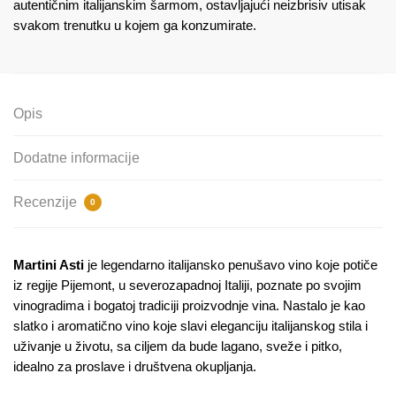
autentičnim italijanskim šarmom, ostavljajući neizbrisiv utisak
svakom trenutku u kojem ga konzumirate.
Opis
Dodatne informacije
Recenzije
0
Martini Asti
je legendarno italijansko penušavo vino koje potiče
iz regije Pijemont, u severozapadnoj Italiji, poznate po svojim
vinogradima i bogatoj tradiciji proizvodnje vina. Nastalo je kao
slatko i aromatično vino koje slavi eleganciju italijanskog stila i
uživanje u životu, sa ciljem da bude lagano, sveže i pitko,
idealno za proslave i društvena okupljanja.