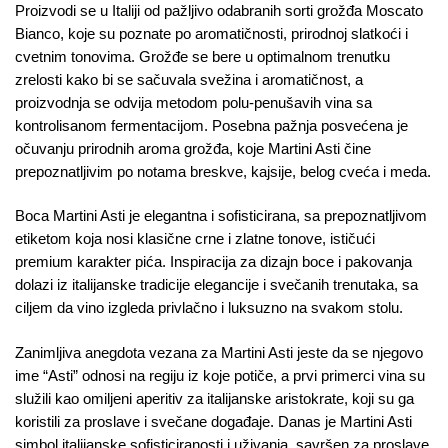
Proizvodi se u Italiji od pažljivo odabranih sorti grožđa Moscato
Bianco, koje su poznate po aromatičnosti, prirodnoj slatkoći i
cvetnim tonovima. Grožđe se bere u optimalnom trenutku
zrelosti kako bi se sačuvala svežina i aromatičnost, a
proizvodnja se odvija metodom polu-penušavih vina sa
kontrolisanom fermentacijom. Posebna pažnja posvećena je
očuvanju prirodnih aroma grožđa, koje Martini Asti čine
prepoznatljivim po notama breskve, kajsije, belog cveća i meda.
Boca Martini Asti je elegantna i sofisticirana, sa prepoznatljivom
etiketom koja nosi klasične crne i zlatne tonove, ističući
premium karakter pića. Inspiracija za dizajn boce i pakovanja
dolazi iz italijanske tradicije elegancije i svečanih trenutaka, sa
ciljem da vino izgleda privlačno i luksuzno na svakom stolu.
Zanimljiva anegdota vezana za Martini Asti jeste da se njegovo
ime “Asti” odnosi na regiju iz koje potiče, a prvi primerci vina su
služili kao omiljeni aperitiv za italijanske aristokrate, koji su ga
koristili za proslave i svečane događaje. Danas je Martini Asti
simbol italijanske sofisticiranosti i uživanja, savršen za proslave,