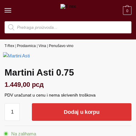
Skip
Skip
to
to
0
navigation
content
Products
search
T-Rex
|
Prodavnica
|
Vina
|
Penušavo vino
Martini Asti 0.75
1.449,00
рсд
PDV uračunat u cenu i nema skrivenih troškova
Martini
Dodaj u korpu
Asti
0.75
količina
Na zalihama