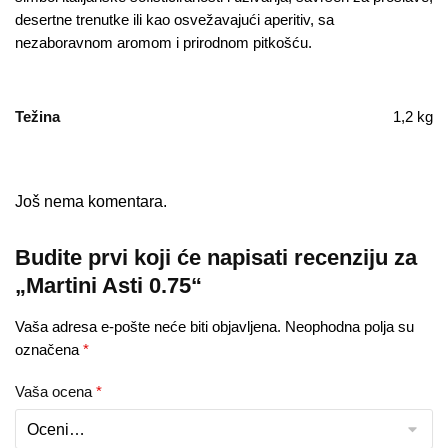
desertne trenutke ili kao osvežavajući aperitiv, sa
nezaboravnom aromom i prirodnom pitkošću.
Težina
1,2 kg
Još nema komentara.
Budite prvi koji će napisati recenziju za
„Martini Asti 0.75“
Vaša adresa e-pošte neće biti objavljena.
Neophodna polja su
označena
*
Vaša ocena
*