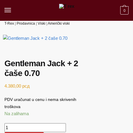
Skip
Skip
to
to
0
navigation
content
T-Rex
|
Prodavnica
|
Viski
|
Američki viski
Gentleman Jack + 2
čaše 0.70
4.380,00
рсд
PDV uračunat u cenu i nema skrivenih
troškova
Na zalihama
Gentleman