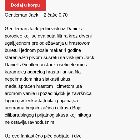
Jack
Dodaj u korpu
+
Gentleman Jack + 2 čaše 0.70
2
čaše
Gentleman Jack jedini viski iz Daniels
0.70
porodice koji se dva puta filtrira kroz drveni
količina
ugalj,jednom pre odležavanja u hrastovom
buretu i jednom posle makar 4 godine
starenja.Pri prvom susretu sa viskijem Jack
Daniel’s Gentleman Jack osetićete miris
karamele,nagorelog hrasta i anisa.Na
nepcima dominira slatkasti ukus
meda,ispraćen hrastom i cimetom ,sa
aromom vanile u pozadini,dok je završnica
lagana,svilenkasta,topla i prijatna,sa
aromama brojnih začina i citrusa.Boje
ćilibara,blagog i prijatnog ukusa koji nikoga
ne ostavlja ravnodušnim.
Uz ovo fantastično piće dobijate i dve