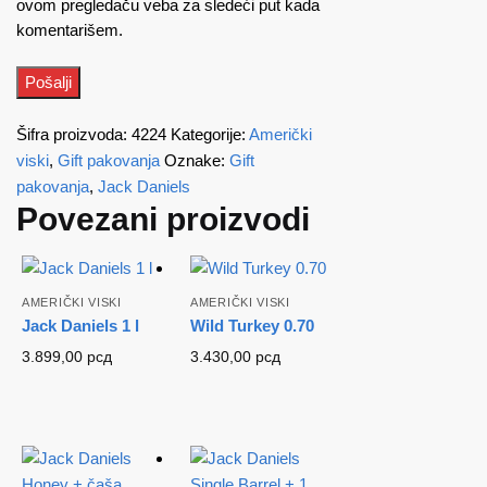
ovom pregledaču veba za sledeći put kada
komentarišem.
Šifra proizvoda:
4224
Kategorije:
Američki
viski
,
Gift pakovanja
Oznake:
Gift
pakovanja
,
Jack Daniels
Povezani proizvodi
AMERIČKI VISKI
AMERIČKI VISKI
Jack Daniels 1 l
Wild Turkey 0.70
3.899,00
рсд
3.430,00
рсд