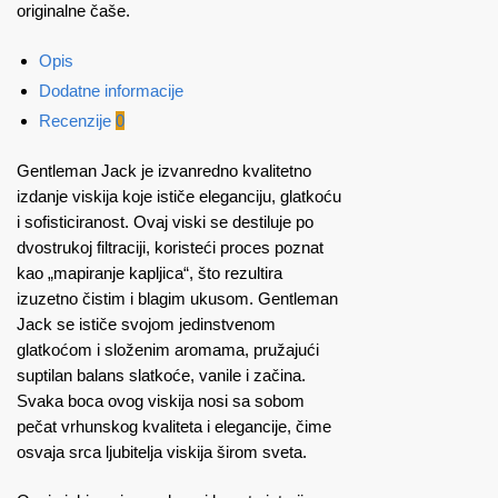
originalne čaše.
Opis
Dodatne informacije
Recenzije
0
Gentleman Jack je izvanredno kvalitetno
izdanje viskija koje ističe eleganciju, glatkoću
i sofisticiranost. Ovaj viski se destiluje po
dvostrukoj filtraciji, koristeći proces poznat
kao „mapiranje kapljica“, što rezultira
izuzetno čistim i blagim ukusom. Gentleman
Jack se ističe svojom jedinstvenom
glatkoćom i složenim aromama, pružajući
suptilan balans slatkoće, vanile i začina.
Svaka boca ovog viskija nosi sa sobom
pečat vrhunskog kvaliteta i elegancije, čime
osvaja srca ljubitelja viskija širom sveta.