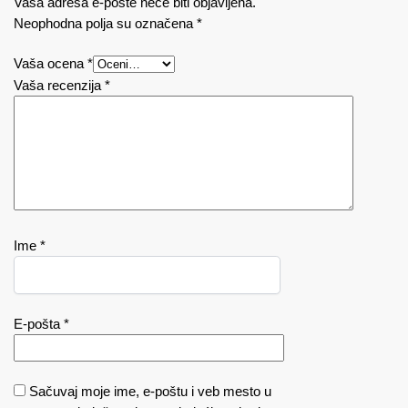
Vaša adresa e-pošte neće biti objavljena.
Neophodna polja su označena
*
Vaša ocena
*
Vaša recenzija
*
Ime
*
E-pošta
*
Sačuvaj moje ime, e-poštu i veb mesto u