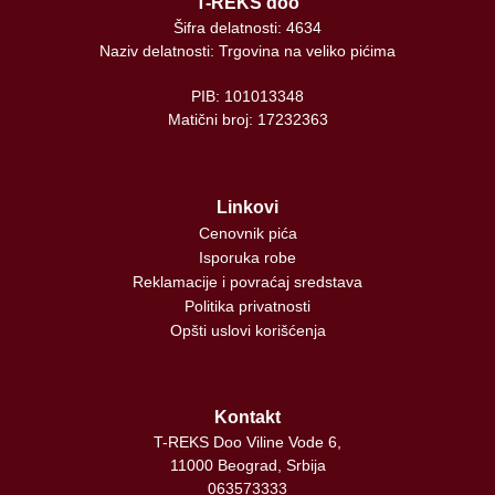
T-REKS doo
Šifra delatnosti: 4634
Naziv delatnosti: Trgovina na veliko pićima
PIB: 101013348
Matični broj: 17232363
Linkovi
Cenovnik pića
Isporuka robe
Reklamacije i povraćaj sredstava
Politika privatnosti
Opšti uslovi korišćenja
Kontakt
T-REKS Doo Viline Vode 6,
11000 Beograd, Srbija
063573333