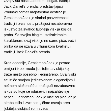
Ovaj viski nosi sa sobom i bogatu istoriju
Jack Daniel’s brenda, predstavljajući
vrhunski primer majstorstva destilacije.
Gentleman Jack je simbol posvećenosti
tradiciji i izvrsnosti, pružajući nezaboravno
iskustvo za svakog ljubitelja viskija koji ga
proba. Sa svojim blagim i sofisticiranim
karakterom, ovaj viski je ne samo piće, već i
prilika da se uživa u vrhunskom kvalitetu i
tradiciji Jack Daniel’s brenda.
Kroz decenije, Gentleman Jack je postao
omiljeni izbor među ljubiteljima viskija koji
traže nešto posebno i jedinstveno. Ovaj viski
se ističe svojom jedinstvenom elegancijom i
nežnom složenošću, pružajući nezaboravno
iskustvo koje će oduševiti i najzahtevnije
nepce. Gentleman Jack je više od pića, on je
simbol stila i izvrsnosti, čime osvaja srca
ljubitelja viskija širom sveta.