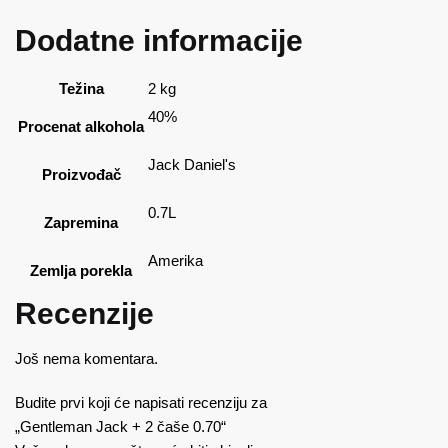
Dodatne informacije
Težina
2 kg
40%
Procenat alkohola
Jack Daniel's
Proizvođač
0.7L
Zapremina
Amerika
Zemlja porekla
Recenzije
Još nema komentara.
Budite prvi koji će napisati recenziju za
„Gentleman Jack + 2 čaše 0.70“