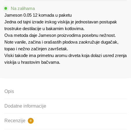
komada
Na zalihama
u
Jameson 0.05 12 komada u paketu
paketu
Jedna od tajni izrade irskog viskija je jednostavan postupak
količina
trostruke destilacije u bakarnim kotlovima.
Ova metoda daje Jameson proizvodima posebnu nežnost.
Note vanile, začina i orašastih plodova zaokružuje dugačak,
topao i nežno začinjen završetak.
Viski takođe ima primetnu aromu drveta koja dolazi usred zrenja
viskija u hrastovim bačvama.
Opis
Dodatne informacije
Recenzije
0