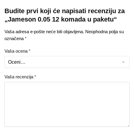
Budite prvi koji će napisati recenziju za
„Jameson 0.05 12 komada u paketu“
Vaša adresa e-pošte neće biti objavljena.
Neophodna polja su
označena
*
Vaša ocena
*
Vaša recenzija
*