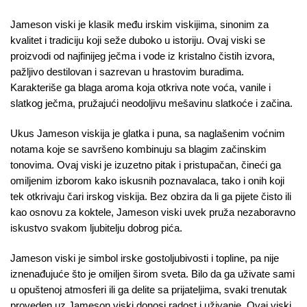
Jameson viski je klasik među irskim viskijima, sinonim za
kvalitet i tradiciju koji seže duboko u istoriju. Ovaj viski se
proizvodi od najfinijeg ječma i vode iz kristalno čistih izvora,
pažljivo destilovan i sazrevan u hrastovim buradima.
Karakteriše ga blaga aroma koja otkriva note voća, vanile i
slatkog ječma, pružajući neodoljivu mešavinu slatkoće i začina.
Ukus Jameson viskija je glatka i puna, sa naglašenim voćnim
notama koje se savršeno kombinuju sa blagim začinskim
tonovima. Ovaj viski je izuzetno pitak i pristupačan, čineći ga
omiljenim izborom kako iskusnih poznavalaca, tako i onih koji
tek otkrivaju čari irskog viskija. Bez obzira da li ga pijete čisto ili
kao osnovu za koktele, Jameson viski uvek pruža nezaboravno
iskustvo svakom ljubitelju dobrog pića.
Jameson viski je simbol irske gostoljubivosti i topline, pa nije
iznenađujuće što je omiljen širom sveta. Bilo da ga uživate sami
u opuštenoj atmosferi ili ga delite sa prijateljima, svaki trenutak
proveden uz Jameson viski donosi radost i uživanje. Ovaj viski