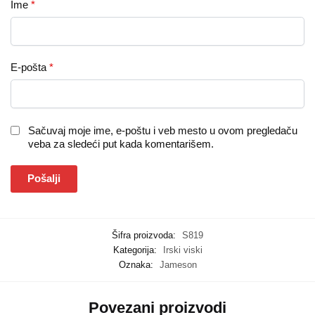
Ime
*
E-pošta
*
Sačuvaj moje ime, e-poštu i veb mesto u ovom pregledaču
veba za sledeći put kada komentarišem.
Šifra proizvoda:
S819
Kategorija:
Irski viski
Oznaka:
Jameson
Povezani proizvodi