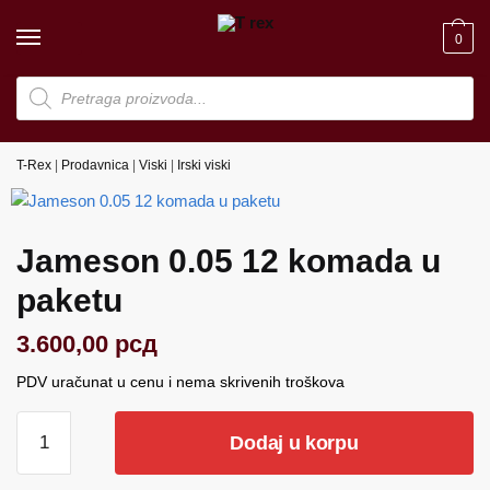
Skip
Skip
to
to
0
navigation
content
Products
search
T-Rex
|
Prodavnica
|
Viski
|
Irski viski
Jameson 0.05 12 komada u
paketu
3.600,00
рсд
PDV uračunat u cenu i nema skrivenih troškova
Jameson
Dodaj u korpu
0.05
12