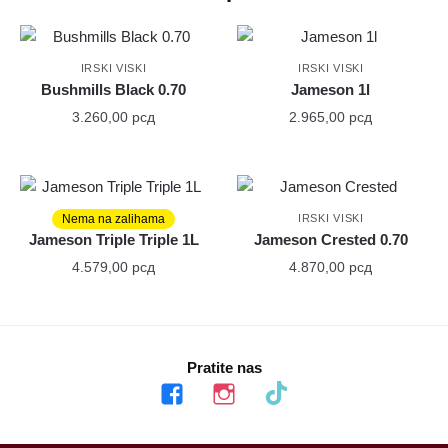
IRSKI VISKI
IRSKI VISKI
Bushmills Black 0.70
Jameson 1l
3.260,00
рсд
2.965,00
рсд
Nema na zalihama
IRSKI VISKI
IRSKI VISKI
Jameson Triple Triple 1L
Jameson Crested 0.70
4.579,00
рсд
4.870,00
рсд
Pratite nas
facebook
instagram
tiktok