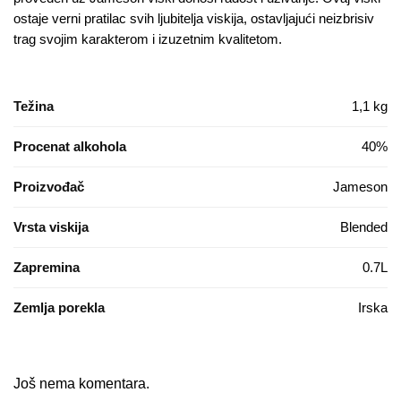
ostaje verni pratilac svih ljubitelja viskija, ostavljajući neizbrisiv
trag svojim karakterom i izuzetnim kvalitetom.
Težina
1,1 kg
Procenat alkohola
40%
Proizvođač
Jameson
Vrsta viskija
Blended
Zapremina
0.7L
Zemlja porekla
Irska
Još nema komentara.