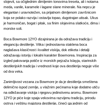
slojevit, sa očiglednim dimljenim tonovima treseta, ali i notama
meda, vanile, karamele i lagane slane minerale. Na nepcu je
elegantan i uravnotežen, sa prijatnom dimljenom završnicom
koja se polako razvija i ostavlja topao, dugotrajan utisak. Ukus
je harmoničan, bogat i pitak, sa finim slojevima slatkoće, dima i
morske soli.
Boca Bowmore 12YO dizajnirana je da odražava tradiciju i
eleganciju destilerije. Vitka i jednostavna staklena boca
naglašava klasičnost i kvalitet viskija, dok etiketa i detalji
odražavaju istoriju i lokalni karakter Bowmorea. Inspiracija za
izgled pakovanja potiče iz morskih pejzaža Islayja, starinskih
destilerijskih tradicija i vrednosti koje ova destilerija neguje više
od dva veka.
Zanimljivost vezana za Bowmore je da je destilerija smeštena
delimično ispod zemlje, u vlažnim pećinama koje dodatno utiču
na odležavanje viskija i njegovu jedinstvenu aromu. Bowmore
12YO je piće koje spaja vekovima razvijenu tradiciju, prirodu
ostrva i veštinu majstora destilerije, čineći ga jednim od