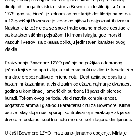
dimljenih i bogatih viskija. Istorija Bowmore destilerije seže u
1779. godinu, čineći je jednom od najstarijih destilerija na ostrvu,
a 12-godišnji Bowmore je jedan od njihovih najpoznatijih izraza.
Nastao je iz težnje da se spoje tradicionalne metode destilacije
sa karakterističnim pejsažom i klimom Islayja, gde morski
vazduh i vetrovi sa okeana oblikuju jedinstven karakter ovog
viskija.
Proizvodnja Bowmore 12YO počinje od pažljivo odabranog
ječma koji se natapa i klija, a zatim se suši uz dim iz treseta, što
mu daje prepoznatljivu dimljenu notu. Destilacija se obavlja u
bakarnim kazanima, a viski zatim odležava najmanje dvanaest
godina u kombinaciji američkih burbona i španskih oloroso
buradi. Tokom ovog perioda, viski razvija kompleksnost,
bogatstvo aroma i glatkoću karakterističnu za Bowmore. Klima
ostrva Islay doprinosi sporoj i kontrolisanoj interakciji viskija sa
drvetom, dodajući suptilne note morske soli i lagane dimljenosti.
U čaši Bowmore 12YO ima zlatno- jantarno obojenje. Miris je