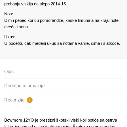
probanju viskija na slepo 2014-15.
Nos:
Dim i pepeo,koricu pomorandže, kriške limuna a na kraju note
cveća i sena.
Ukus:
U početku čak medeni ukus sa notama vanile, dima i slatkoće.
Opis
Dodatne informacije
Recenzije
0
Bowmore 12YO je prestižni škotski viski koji potiče sa ostrva
Islay, jednog od najpoznatijih regiona Škotske po proizvodnji