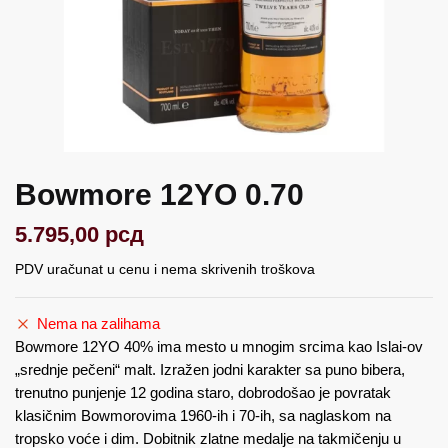
Bowmore 12YO 0.70
5.795,00
рсд
PDV uračunat u cenu i nema skrivenih troškova
Nema na zalihama
Bowmore 12YO 40% ima mesto u mnogim srcima kao Islai-ov
„srednje pečeni“ malt. Izražen jodni karakter sa puno bibera,
trenutno punjenje 12 godina staro, dobrodošao je povratak
klasičnim Bowmorovima 1960-ih i 70-ih, sa naglaskom na
tropsko voće i dim. Dobitnik zlatne medalje na takmičenju u