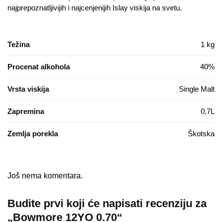
najprepoznatljivijih i najcenjenijih Islay viskija na svetu.
Težina
1 kg
Procenat alkohola
40%
Vrsta viskija
Single Malt
Zapremina
0.7L
Zemlja porekla
Škotska
Još nema komentara.
Budite prvi koji će napisati recenziju za
„Bowmore 12YO 0.70“