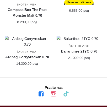
Nema na zalihama
Cardhu 12YO 0.70
ŠKOTSKI VISKI
Compass Box The Peat
6.888,00
рсд
Monster Malt 0.70
8.290,00
рсд
ŠKOTSKI VISKI
Ballantines 21YO 0.70
ŠKOTSKI VISKI
Ardbeg Corryvreckan 0.70
21.000,00
рсд
14.300,00
рсд
Pratite nas
facebook
instagram
tiktok