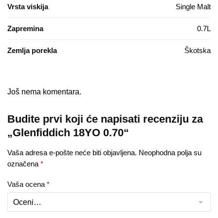
Vrsta viskija
Single Malt
Zapremina
0.7L
Zemlja porekla
Škotska
Još nema komentara.
Budite prvi koji će napisati recenziju za
„Glenfiddich 18YO 0.70“
Vaša adresa e-pošte neće biti objavljena.
Neophodna polja su
označena
*
Vaša ocena
*