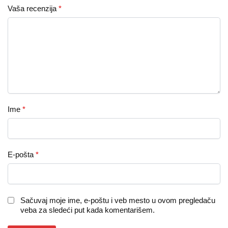
Vaša recenzija
*
Ime
*
E-pošta
*
Sačuvaj moje ime, e-poštu i veb mesto u ovom pregledaču
veba za sledeći put kada komentarišem.