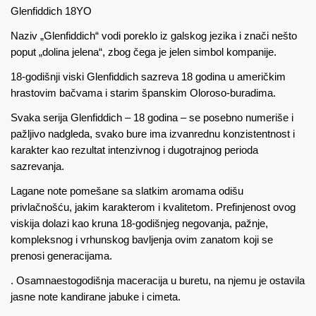
Glenfiddich 18YO
Naziv „Glenfiddich“ vodi poreklo iz galskog jezika i znači nešto
poput „dolina jelena“, zbog čega je jelen simbol kompanije.
18-godišnji viski Glenfiddich sazreva 18 godina u američkim
hrastovim bačvama i starim španskim Oloroso-buradima.
Svaka serija Glenfiddich – 18 godina – se posebno numeriše i
pažljivo nadgleda, svako bure ima izvanrednu konzistentnost i
karakter kao rezultat intenzivnog i dugotrajnog perioda
sazrevanja.
Lagane note pomešane sa slatkim aromama odišu
privlačnošću, jakim karakterom i kvalitetom. Prefinjenost ovog
viskija dolazi kao kruna 18-godišnjeg negovanja, pažnje,
kompleksnog i vrhunskog bavljenja ovim zanatom koji se
prenosi generacijama.
. Osamnaestogodišnja maceracija u buretu, na njemu je ostavila
jasne note kandirane jabuke i cimeta.