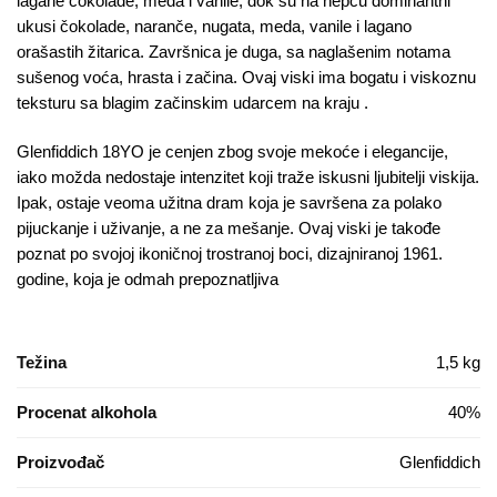
lagane čokolade, meda i vanile, dok su na nepcu dominantni
ukusi čokolade, naranče, nugata, meda, vanile i lagano
orašastih žitarica. Završnica je duga, sa naglašenim notama
sušenog voća, hrasta i začina. Ovaj viski ima bogatu i viskoznu
teksturu sa blagim začinskim udarcem na kraju​ ​.
Glenfiddich 18YO je cenjen zbog svoje mekoće i elegancije,
iako možda nedostaje intenzitet koji traže iskusni ljubitelji viskija.
Ipak, ostaje veoma užitna dram koja je savršena za polako
pijuckanje i uživanje, a ne za mešanje. Ovaj viski je takođe
poznat po svojoj ikoničnoj trostranoj boci, dizajniranoj 1961.
godine, koja je odmah prepoznatljiva​
Težina
1,5 kg
Procenat alkohola
40%
Proizvođač
Glenfiddich