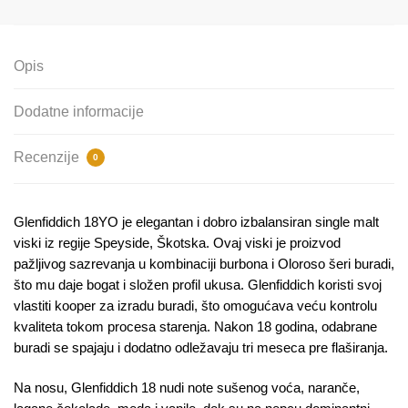
Opis
Dodatne informacije
Recenzije
0
Glenfiddich 18YO je elegantan i dobro izbalansiran single malt
viski iz regije Speyside, Škotska. Ovaj viski je proizvod
pažljivog sazrevanja u kombinaciji burbona i Oloroso šeri buradi,
što mu daje bogat i složen profil ukusa. Glenfiddich koristi svoj
vlastiti kooper za izradu buradi, što omogućava veću kontrolu
kvaliteta tokom procesa starenja. Nakon 18 godina, odabrane
buradi se spajaju i dodatno odležavaju tri meseca pre flaširanja.
Na nosu, Glenfiddich 18 nudi note sušenog voća, naranče,