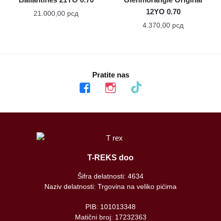
12YO 0.70
21.000,00
рсд
4.370,00
рсд
Pratite nas
facebook
instagram
tiktok
T-REKS doo
Šifra delatnosti: 4634
Naziv delatnosti: Trgovina na veliko pićima
PIB: 101013348
Matični broj: 17232363