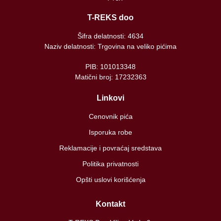
T-REKS doo
Šifra delatnosti: 4634
Naziv delatnosti: Trgovina na veliko pićima
PIB: 101013348
Matični broj: 17232363
Linkovi
Cenovnik pića
Isporuka robe
Reklamacije i povraćaj sredstava
Politika privatnosti
Opšti uslovi korišćenja
Kontakt