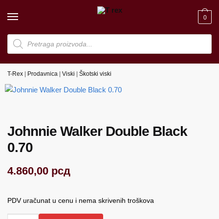
Skip
Skip
to
to
0
navigation
content
Products
search
T-Rex
|
Prodavnica
|
Viski
|
Škotski viski
Johnnie Walker Double Black
0.70
4.860,00
рсд
PDV uračunat u cenu i nema skrivenih troškova
Johnnie