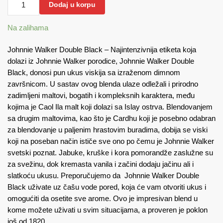
Dodaj u korpu
Walker
Double
Na zalihama
Black
0.70
Johnnie Walker Double Black – Najintenzivnija etiketa koja
količina
dolazi iz Johnnie Walker porodice, Johnnie Walker Double
Black, donosi pun ukus viskija sa izraženom dimnom
završnicom. U sastav ovog blenda ulaze odležali i prirodno
zadimljeni maltovi, bogatih i kompleksnih karaktera, među
kojima je Caol Ila malt koji dolazi sa Islay ostrva. Blendovanjem
sa drugim maltovima, kao što je Cardhu koji je posebno odabran
za blendovanje u paljenim hrastovim buradima, dobija se viski
koji na poseban način ističe sve ono po čemu je Johnnie Walker
svetski poznat. Jabuke, kruške i kora pomorandže zaslužne su
za svežinu, dok kremasta vanila i začini dodaju jačinu ali i
slatkoću ukusu. Preporučujemo da Johnnie Walker Double
Black uživate uz čašu vode pored, koja će vam otvoriti ukus i
omogućiti da osetite sve arome. Ovo je impresivan blend u
kome možete uživati u svim situacijama, a proveren je poklon
još od 1820.