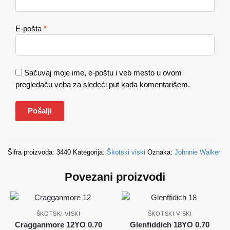
E-pošta
*
Sačuvaj moje ime, e-poštu i veb mesto u ovom
pregledaču veba za sledeći put kada komentarišem.
Šifra proizvoda:
3440
Kategorija:
Škotski viski
Oznaka:
Johnnie Walker
Povezani proizvodi
ŠKOTSKI VISKI
ŠKOTSKI VISKI
Cragganmore 12YO 0.70
Glenfiddich 18YO 0.70