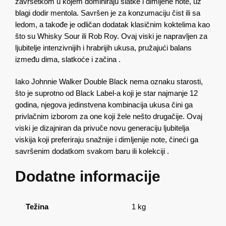
završetkom u kojem dominiraju slatke i dimljene note, uz
blagi dodir mentola. Savršen je za konzumaciju čist ili sa
ledom, a takođe je odličan dodatak klasičnim koktelima kao
što su Whisky Sour ili Rob Roy. Ovaj viski je napravljen za
ljubitelje intenzivnijih i hrabrijih ukusa, pružajući balans
između dima, slatkoće i začina​ ​.
Iako Johnnie Walker Double Black nema oznaku starosti,
što je suprotno od Black Label-a koji je star najmanje 12
godina, njegova jedinstvena kombinacija ukusa čini ga
privlačnim izborom za one koji žele nešto drugačije. Ovaj
viski je dizajniran da privuče novu generaciju ljubitelja
viskija koji preferiraju snažnije i dimljenije note, čineći ga
savršenim dodatkom svakom baru ili kolekciji​ ​.
Dodatne informacije
Težina
1 kg