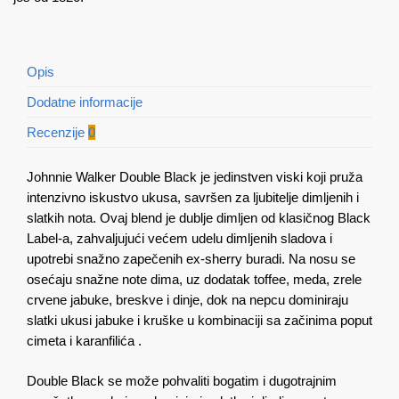
Opis
Dodatne informacije
Recenzije
0
Johnnie Walker Double Black je jedinstven viski koji pruža
intenzivno iskustvo ukusa, savršen za ljubitelje dimljenih i
slatkih nota. Ovaj blend je dublje dimljen od klasičnog Black
Label-a, zahvaljujući većem udelu dimljenih sladova i
upotrebi snažno zapečenih ex-sherry buradi. Na nosu se
osećaju snažne note dima, uz dodatak toffee, meda, zrele
crvene jabuke, breskve i dinje, dok na nepcu dominiraju
slatki ukusi jabuke i kruške u kombinaciji sa začinima poput
cimeta i karanfilića​ .
Double Black se može pohvaliti bogatim i dugotrajnim