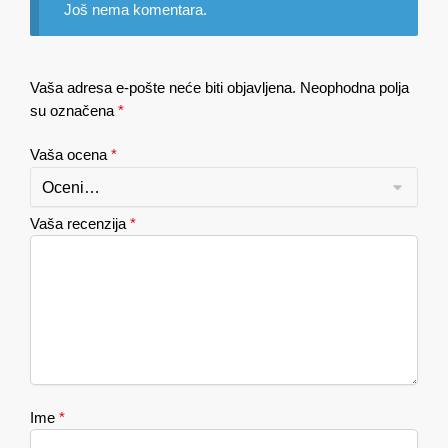
Još nema komentara.
Vaša adresa e-pošte neće biti objavljena.
Neophodna polja
su označena
*
Vaša ocena
*
Vaša recenzija
*
Ime
*