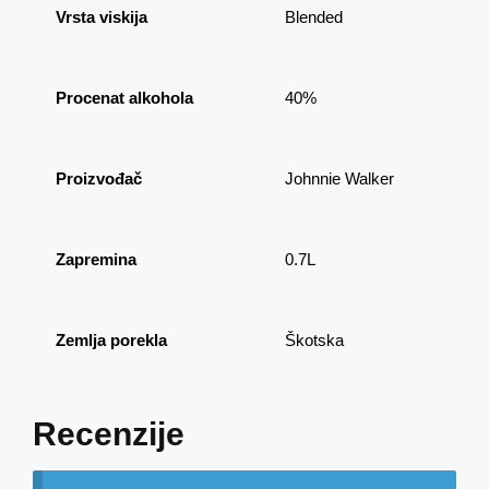
Vrsta viskija
Blended
Procenat alkohola
40%
Proizvođač
Johnnie Walker
Zapremina
0.7L
Zemlja porekla
Škotska
Recenzije